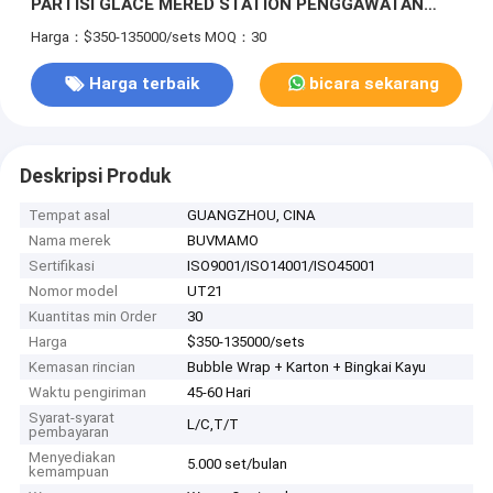
PARTISI GLACE MERED STATION PENGGAWATAN
PENGGAWATAN PENGGAWATAN PENGGAWATAN
Harga：$350-135000/sets
MOQ：30
PENGGAWATAN PENGGAWATAN PENGGAWATAN
Harga terbaik
bicara sekarang
Deskripsi Produk
Tempat asal
GUANGZHOU, CINA
Nama merek
BUVMAMO
Sertifikasi
ISO9001/ISO14001/ISO45001
Nomor model
UT21
Kuantitas min Order
30
Harga
$350-135000/sets
Kemasan rincian
Bubble Wrap + Karton + Bingkai Kayu
Waktu pengiriman
45-60 Hari
Syarat-syarat
L/C,T/T
pembayaran
Menyediakan
5.000 set/bulan
kemampuan