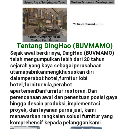
Tentang DingHao (BUVMAMO)
Sejak awal berdirinya, DingHao (BUVMAMO)
telah mengumpulkan lebih dari 20 tahun
sejarah yang kaya sebagai perusahaan
utama
pabrikan
mengkhususkan diri
dalam
perabot hotel
,
furnitur lobi
hotel
,
furnitur vila
,
perabot
apartemen
Dan
furnitur restoran
. Dari
perencanaan awal dan penentuan posisi gaya
hingga desain produksi, implementasi
proyek, dan layanan purna jual, kami
menawarkan rangkaian solusi furnitur yang
komprehensif kepada pelanggan kami.