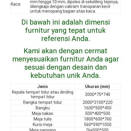
mm hingga 10 mm, dipoles di sekeliling tepinya,
Kaca:
Pertunjukan VR
dilengkapi dengan cakram transparan kecil
untuk menopang bagian atas kaca.
Tentang Kami
Di bawah ini adalah dimensi
furnitur yang tepat untuk
Tur Pabrik
referensi Anda.
Kontrol Kualitas
Kami akan dengan cermat
Hubungi Kami
menyesuaikan furnitur Anda agar
sesuai dengan desain dan
Berita
kebutuhan unik Anda.
Kasus
Jenis
Ukuran (mm)
Kepala tempat tidur atau dinding
2000*75*740
Pertanyaan Umum
tempat tidur
Rangka tempat tidur
2000*2100*220
Bangku
1600*500*450
bicara sekarang
Meja nakas
500*400*500
Meja tulis
1800*600*760
Kursi meja
560*590*1050
Meja samping
Dia500*500