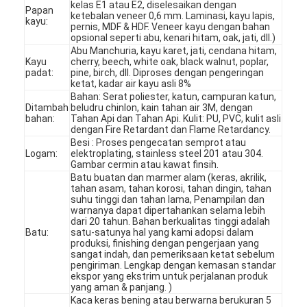
kelas E1 atau E2, diselesaikan dengan
Papan
ketebalan veneer 0,6 mm. Laminasi, kayu lapis,
kayu:
pernis, MDF & HDF. Veneer kayu dengan bahan
opsional seperti abu, kenari hitam, oak, jati, dll.)
Abu Manchuria, kayu karet, jati, cendana hitam,
Kayu
cherry, beech, white oak, black walnut, poplar,
padat:
pine, birch, dll. Diproses dengan pengeringan
ketat, kadar air kayu asli 8%
Bahan: Serat poliester, katun, campuran katun,
Ditambah
beludru chinlon, kain tahan air 3M, dengan
bahan:
Tahan Api dan Tahan Api. Kulit: PU, PVC, kulit asli
dengan Fire Retardant dan Flame Retardancy.
Besi : Proses pengecatan semprot atau
Logam:
elektroplating, stainless steel 201 atau 304.
Gambar cermin atau kawat finsih.
Batu buatan dan marmer alam (keras, akrilik,
tahan asam, tahan korosi, tahan dingin, tahan
suhu tinggi dan tahan lama, Penampilan dan
warnanya dapat dipertahankan selama lebih
dari 20 tahun. Bahan berkualitas tinggi adalah
Rumah
Batu:
satu-satunya hal yang kami adopsi dalam
produksi, finishing dengan pengerjaan yang
sangat indah, dan pemeriksaan ketat sebelum
Produk
pengiriman. Lengkap dengan kemasan standar
ekspor yang ekstrim untuk perjalanan produk
yang aman & panjang. )
Video
Kaca keras bening atau berwarna berukuran 5