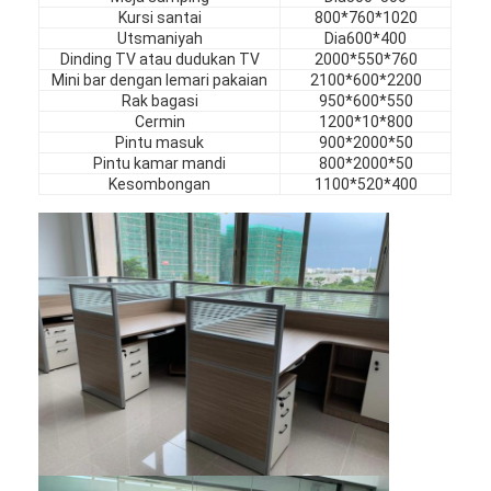
Perabot Hotel
Kursi santai
800*760*1020
Utsmaniyah
Dia600*400
Dinding TV atau dudukan TV
2000*550*760
Perabotan villa
Mini bar dengan lemari pakaian
2100*600*2200
Rak bagasi
950*600*550
Perabot Apartemen
Cermin
1200*10*800
Pintu masuk
900*2000*50
Furnitur Klub Komersial
Pintu kamar mandi
800*2000*50
Kesombongan
1100*520*400
Perabot Ruang Makan
Furnitur kantor
Perlengkapan Furnitur
Furnitur berlapis