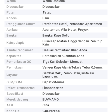
Warna
Warna Opsional
Disesuaikan
Disesuaikan
Putar
Tetap
Kondisi
Baru
Penggunaan Umum
Perabotan Hotel, Perabotan Apartemen
Aplikasi
Apartemen, Villa, Hotel, Proyek
Bingkai
Bingkai Kayu Solid
Busa Kepadatan Tinggi dengan Penutup
Kain pelapis
Kain
Tanda Pengiriman
Sesuai Permintaan Klien Anda
Kapasitas
Berdasarkan Kuantitas Anda
Pemeriksaan QC
Tiga Kali Sebelum Memuat
Permukaan
Veneer Kayu Alami/Teknis Tebal 0,6 mm.
Gambar CAD, Pembuatan, Instalasi
Layanan
Lapangan.
OEM/ODM
Dapat diterima
Paket Transportasi
Ekspor Karton
Spesifikasi
Disesuaikan
Merek dagang
BUVMAMO
Asal
Cina
Kode Hs
9403509990