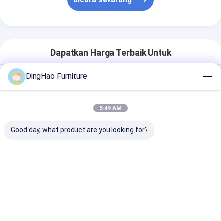
bicara sekarang
Dapatkan Harga Terbaik Untuk
DingHao Furniture
DISK MODULAR Kantor CUBICLE
Bentuk-L Kustom ♪♪ PARTISI GLACE
MERED STATION PENGGAWATAN
5:49 AM
PENGGAWATAN PENGGAWATAN
PENGGAWATAN PENGGAWATAN
Good day, what product are you looking for?
PENGGAWATAN PENGGAWATAN
mengobrol
Rekomendasi Produk