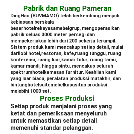
Pabrik dan Ruang Pameran
DingHao (BUVMAMO) telah berkembang menjadi
kebiasaan berskala
besar
hotel
rekayasa
mebel
grup, mengoperasikan
pabrik seluas 3000 meter persegi dan
mempekerjakan lebih dari 200 pekerja terampil.
Sistem produk kami mencakup setiap detail, mulai
dari
lobi hotel
,
restoran
, kafe,
ruang tunggu
, ruang
konferensi, ruang luar,
kamar tidur
, ruang tamu,
kamar mandi, hingga pintu, mencakup seluruh
spektrum
hotel
kemasan furnitur
. Keahlian kami
yang luar biasa, peralatan produksi mutakhir, dan
bintang
hotel
suite
mebel
kapasitas produksi
melebihi 1000 set.
Proses Produksi
Setiap produk menjalani proses yang
ketat dan pemeriksaan menyeluruh
untuk memastikan setiap detail
memenuhi standar pelanggan.