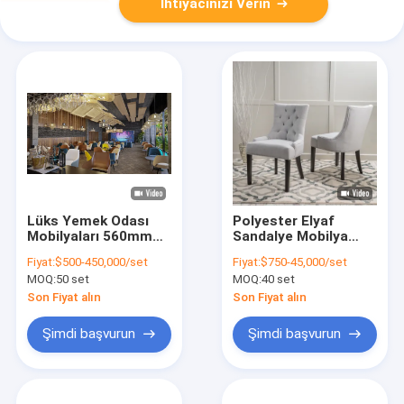
İhtiyacınızı Verin
Lüks Yemek Odası
Polyester Elyaf
Mobilyaları 560mm
Sandalye Mobilya
Deri Yemek
Pamuk Karışımlı
Fiyat:
$500-450,000/set
Fiyat:
$750-45,000/set
Sandalyeleri İmalatı
Kumaş Yemek
MOQ:
50 set
MOQ:
40 set
Sandalyeleri 1.05M
Son Fiyat alın
Son Fiyat alın
Şimdi başvurun
Şimdi başvurun