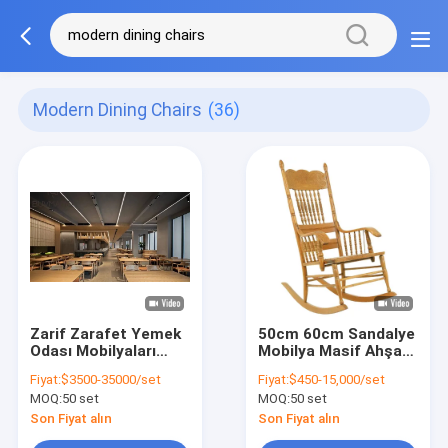
Modern Dining Chairs
(36)
Zarif Zarafet Yemek
50cm 60cm Sandalye
Odası Mobilyaları
Mobilya Masif Ahşap
Yenilikçi Modern
Modern Yemek
Fiyat:
$3500-35000/set
Fiyat:
$450-15,000/set
Yemek Sandalyeleri
Sandalyeleri
MOQ:
50 set
MOQ:
50 set
Son Fiyat alın
Son Fiyat alın