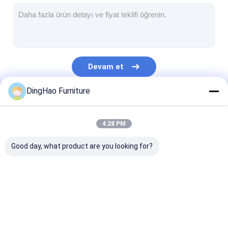
otel mobilyaları
Villa Mobilyaları
Daire Mobilyaları
Devam et
Ticari kulüp mobilyaları
DingHao Furniture
Yemek odası mobilyaları
Kategorilerimiz
Ofis mobilyaları
4:28 PM
Mobilya Fikstürü
Good day, what product are you looking for?
Döşemeli Mobilya
otel mobilyaları
Villa Mobilyaları
Daire Mobilyal