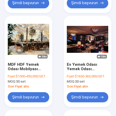
Şimdi başvurun
Şimdi başvurun
MDF HDF Yemek
Ev Yemek Odası
Odası Mobilyası
Yemek Odası
Akrilik Kiraz Yemek
Mobilyaları Modern
Fiyat:
$1500-450,000/SET
Fiyat:
$1650-365,000/SET
Sandalyeleri OEM
Yemek Masası
MOQ:
50 set
MOQ:
50 set
Makyaj Masası
1100mm
Son Fiyat alın
Son Fiyat alın
Şimdi başvurun
Şimdi başvurun