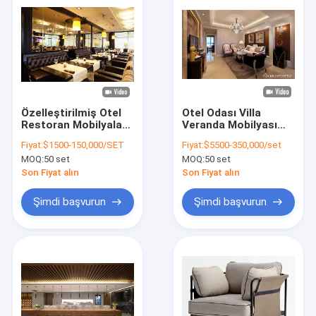
Özelleştirilmiş Otel
Otel Odası Villa
Restoran Mobilyaları
Veranda Mobilyası
Modern Ahşap
MDF Melamin
Fiyat:
$1500-150,000/SET
Fiyat:
$5500-350,000/set
Kumaş Yemek
Kaplama Villa Cafe
MOQ:
50 set
MOQ:
50 set
Sandalyeleri
Yemek Sandalyeleri
Son Fiyat alın
Son Fiyat alın
Şimdi başvurun
Şimdi başvurun
Evde
Ürünler
Videolar