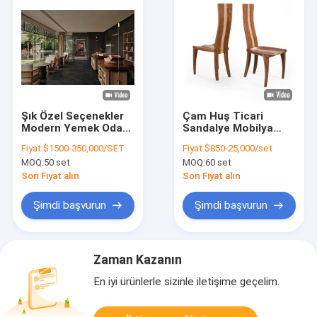
Şık Özel Seçenekler
Çam Huş Ticari
Modern Yemek Odası
Sandalye Mobilya
Mobilyaları Modern
1020MM Kumaş
Fiyat:
$1500-350,000/SET
Fiyat:
$850-25,000/set
Aynalı Yemek Masası
Kapaklı Ahşap Yemek
MOQ:
50 set
MOQ:
60 set
Takımı
Sandalyeleri
Son Fiyat alın
Son Fiyat alın
Şimdi başvurun
Şimdi başvurun
Zaman Kazanın
En iyi ürünlerle sizinle iletişime geçelim.