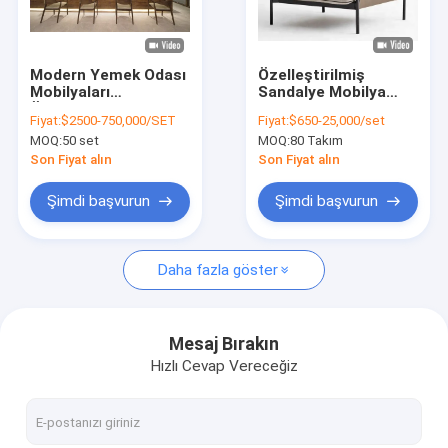
VR şovu
Bizim Hakkımızda
Modern Yemek Odası
Özelleştirilmiş
Mobilyaları
Sandalye Mobilya
Fabrika turu
Özelleştirilmiş
Siyah Ceviz Kavak Dış
Fiyat:
$2500-750,000/SET
Fiyat:
$650-25,000/set
Tabure Bar Ziyafet
Mekan Yemek
MOQ:
50 set
MOQ:
80 Takım
Kapısı 900mm
Sandalyeleri
Kalite Kontrol
Son Fiyat alın
Son Fiyat alın
Bize Ulaşın
Şimdi başvurun
Şimdi başvurun
Haberler
Daha fazla göster
Davalar
Sorular
Mesaj Bırakın
Hızlı Cevap Vereceğiz
Şimdi konuşalım.