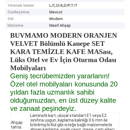
Yetenek temini
L/C,D/A,D/P,T/T
Özelleştirme
Mevcut
Stil
Modern
Malzeme
Masif Ahşap
BUVMAMO MODERN ORANJEN
VELVET Bölümlü Kanepe SET
KARA TEMİZLE KAFE MASası,
Lüks Otel ve Ev İçin Oturma Odası
Mobilyaları
Geniş tecrübemizden yararlanın!
Özel otel mobilyaları konusunda 20
yıldan fazla uzmanlık sahibi
olduğumuzdan, en üst düzey kalite
ve zanaat peşindeyiz.
Laminatlı kart, ulusal standart E1 veya E2
sınıfına uygun, kaplama kalınlığı 0.6 mm ile
Ahşap
bitirilmiştir.Kül gibi isteğe bağlı malzemelerle
tahta:
ahşap kaplama, siyah ceviz, meşe, çam ağacı