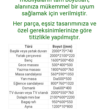
VR şovu
alanınıza mükemmel bir uyum
sağlamak için verilmiştir.
Bizim Hakkımızda
Her parça, eşsiz tasarımınıza ve
Fabrika turu
özel gereksinimlerinize göre
titizlikle yapılmıştır.
Kalite Kontrol
Türü
Boyut ((mm)
Bize Ulaşın
Başlık veya yatak duvarı
2000*75*740
Yatak çerçevesi
2000*2100*220
Haberler
Benç
1600*500*450
Gece masası
500*400*500
Davalar
Yazma masası
1800*600*760
Masa sandalyesi
560*590*1050
Yan masa
Dia500*500
Sorular
Eğlence sandalyesi
800*760*1020
Osmanlı
Dia600*400
Şimdi konuşalım.
TV duvarı veya TV standı
2000*550*760
Dolaplı mini bar
2100*600*2200
Bagaj rafı
950*600*550
Ayna
1200*10*800