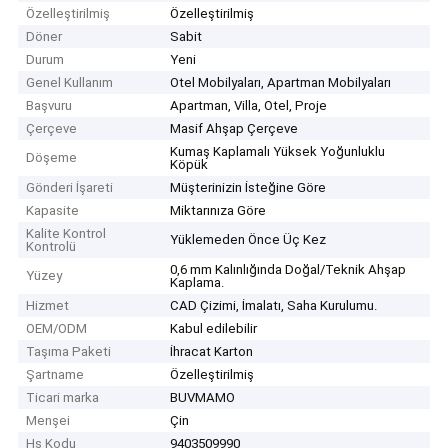
Özelleştirilmiş
Özelleştirilmiş
Döner
Sabit
Durum
Yeni
Genel Kullanım
Otel Mobilyaları, Apartman Mobilyaları
Başvuru
Apartman, Villa, Otel, Proje
Çerçeve
Masif Ahşap Çerçeve
Kumaş Kaplamalı Yüksek Yoğunluklu
Döşeme
Köpük
Gönderi İşareti
Müşterinizin İsteğine Göre
Kapasite
Miktarınıza Göre
Kalite Kontrol
Yüklemeden Önce Üç Kez
Kontrolü
0,6 mm Kalınlığında Doğal/Teknik Ahşap
Yüzey
Kaplama.
Hizmet
CAD Çizimi, İmalatı, Saha Kurulumu.
OEM/ODM
Kabul edilebilir
Taşıma Paketi
İhracat Karton
Şartname
Özelleştirilmiş
Ticari marka
BUVMAMO
Menşei
Çin
Hs Kodu
9403509990