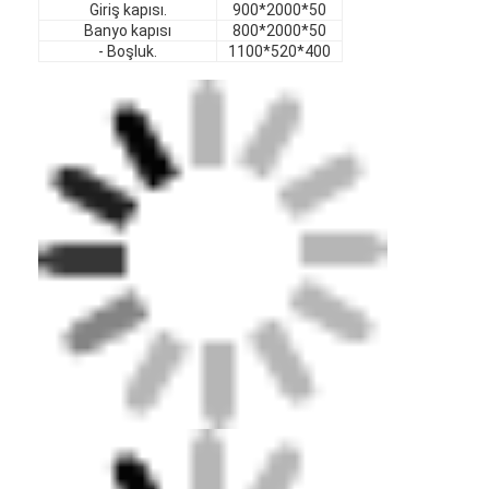
Giriş kapısı.
900*2000*50
otel mobilyaları
Banyo kapısı
800*2000*50
- Boşluk.
1100*520*400
Villa Mobilyaları
Daire Mobilyaları
Ticari kulüp mobilyaları
Yemek odası mobilyaları
Ofis mobilyaları
Mobilya Fikstürü
Döşemeli Mobilya