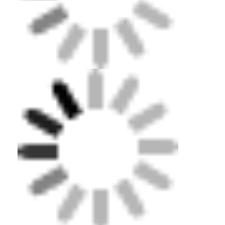
Otelcilerin vizyonlarına ve proje ihtiyaçlarına
mükemmel bir şekilde uyum sağlayacak çeşitli
stilleri yaratmada mükemmelsiniz.
DingHao (BUVMAMO) hakkında