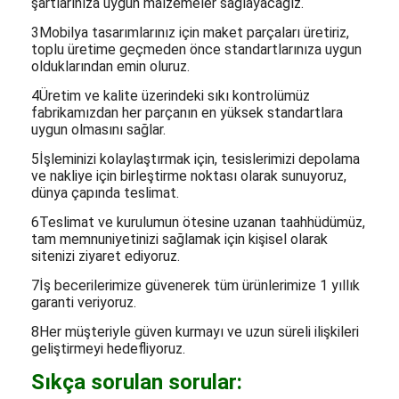
fabrikamızdan her parçanın en yüksek standartlara
uygun olmasını sağlar.
5İşleminizi kolaylaştırmak için, tesislerimizi depolama
ve nakliye için birleştirme noktası olarak sunuyoruz,
dünya çapında teslimat.
6Teslimat ve kurulumun ötesine uzanan taahhüdümüz,
tam memnuniyetinizi sağlamak için kişisel olarak
sitenizi ziyaret ediyoruz.
7İş becerilerimize güvenerek tüm ürünlerimize 1 yıllık
garanti veriyoruz.
8Her müşteriyle güven kurmayı ve uzun süreli ilişkileri
geliştirmeyi hedefliyoruz.
Sıkça sorulan sorular:
1Otelimi mobilya dekorasyon planıyla donatır
mısın?
A: Kesinlikle. Fikirlerinize ve istediğiniz dekorasyon tarzına
uyacağız. Konseptinizi geliştirmek için çeşitli yıldızlı otel
projesi referansları sunuyoruz.Tüm mobilya boyutları