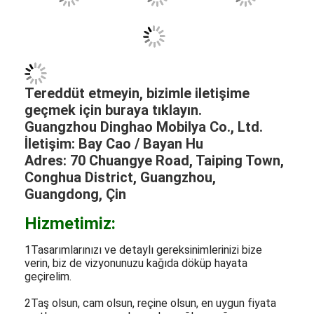
Tereddüt etmeyin, bizimle iletişime
geçmek için buraya tıklayın.
Guangzhou Dinghao Mobilya Co., Ltd.
İletişim: Bay Cao / Bayan Hu
Adres: 70 Chuangye Road, Taiping Town,
Conghua District, Guangzhou,
Guangdong, Çin
Hizmetimiz:
1Tasarımlarınızı ve detaylı gereksinimlerinizi bize
verin, biz de vizyonunuzu kağıda döküp hayata
geçirelim.
2Taş olsun, cam olsun, reçine olsun, en uygun fiyata
şartlarınıza uygun malzemeler sağlayacağız.
3Mobilya tasarımlarınız için maket parçaları üretiriz,
toplu üretime geçmeden önce standartlarınıza uygun
olduklarından emin oluruz.
4Üretim ve kalite üzerindeki sıkı kontrolümüz