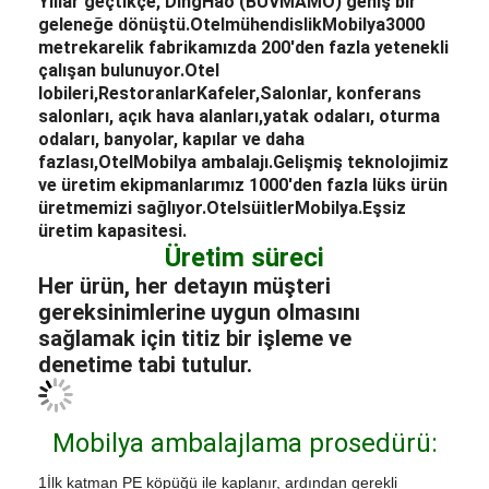
odaları, banyolar, kapılar ve daha
fazlası,
Otel
Mobilya ambalajı.
Gelişmiş teknolojimiz
ve üretim ekipmanlarımız 1000'den fazla lüks ürün
üretmemizi sağlıyor.
Otel
süitler
Mobilya.
Eşsiz
üretim kapasitesi.
Üretim süreci
Her ürün, her detayın müşteri
gereksinimlerine uygun olmasını
sağlamak için titiz bir işleme ve
denetime tabi tutulur.
Mobilya ambalajlama prosedürü:
1İlk katman PE köpüğü ile kaplanır, ardından gerekli
köşelerde karton koruyucular bulunur. Ahşap mobilyalar
veya donanım ekipmanları PE köpüğü veya süngerle
sarılır.sonra bantla kapatılmış dokuma çantası veya karton
kutusuyla bitirilir.
2Cam ve mermer üstler önce genişletilebilir polistirenle
paketlenir, bir karton kutusuna yerleştirilir ve maksimum
koruma için ahşap bir çerçeveyle korunur.