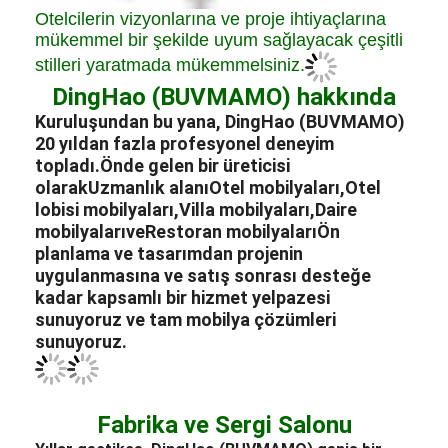
Kuruluşundan bu yana, DingHao (BUVMAMO)
20 yıldan fazla profesyonel deneyim
topladı.
Önde gelen bir üreticisi
olarak
Uzmanlık alanı
Otel mobilyaları
,
Otel
lobisi mobilyaları
,
Villa mobilyaları
,
Daire
mobilyaları
ve
Restoran mobilyaları
Ön
planlama ve tasarımdan projenin
uygulanmasına ve satış sonrası desteğe
kadar kapsamlı bir hizmet yelpazesi
sunuyoruz ve tam mobilya çözümleri
sunuyoruz.
Fabrika ve Sergi Salonu
Yıllar geçtikçe, DingHao (BUVMAMO) geniş bir
geleneğe dönüştü.
Otel
mühendislik
Mobilya
3000
metrekarelik fabrikamızda 200'den fazla yetenekli
çalışan bulunuyor.
Otel
lobileri
,
Restoranlar
Kafeler,
Salonlar
, konferans
salonları, açık hava alanları,
yatak odaları
, oturma