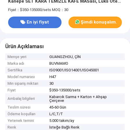
Kanepe SET KARA TEMİZLE KAFE MASası, Lüks Otel
ve Ev İçin Oturma Odası Mobilyaları
Fiyat：$350-135000/sets
MOQ：30
En iyi fiyat
Şimdi konuşalım.
Ürün Açıklaması
Menşe yeri
GUANGZHOU, ÇİN
Marka adı
BUVMAMO
Sertifika
ISO9001/ISO14001/ISO45001
Model numarası
H47
Min sipariş miktarı
30
Fiyat
$350-135000/sets
Kabarcık Sarma + Karton + Ahşap
Ambalaj bilgileri
Çerçeve
Teslim süresi
45-60 Gün
Ödeme koşulları
L/C,T/T
Yetenek temini
5.000 takım/ay
Renk
İsteğe Bağlı Renk