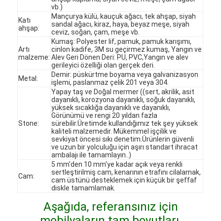
vb.)
Mançurya külü, kauçuk ağacı, tek ahşap, siyah
Katı
sandal ağacı, kiraz, haya, beyaz meşe, siyah
ahşap:
ceviz, soğan, çam, meşe vb.
Kumaş: Polyester lif, pamuk, pamuk karışımı,
Artı
cinlon kadife, 3M su geçirmez kumaş, Yangın ve
malzeme:
Alev Geri Dönen Deri: PU, PVC,Yangın ve alev
gerileyici özelliği olan gerçek deri.
Demir: püskürtme boyama veya galvanizasyon
Metal:
işlemi, paslanmaz çelik 201 veya 304.
Yapay taş ve Doğal mermer ((sert, akrilik, asit
dayanıklı, korozyona dayanıklı, soğuk dayanıklı,
yüksek sıcaklığa dayanıklı ve dayanıklı,
Görünümü ve rengi 20 yıldan fazla
Stone:
sürebilir.Üretimde kullandığımız tek şey yüksek
kaliteli malzemedir. Mükemmel işçilik ve
sevkiyat öncesi sıkı denetim.Ürünlerin güvenli
ve uzun bir yolculuğu için aşırı standart ihracat
ambalajı ile tamamlayın..)
5 mm'den 10 mm'ye kadar açık veya renkli
Evde
sertleştirilmiş cam, kenarının etrafını cilalamak,
Cam:
cam üstünü desteklemek için küçük bir şeffaf
Ürünler
diskle tamamlamak.
Aşağıda, referansınız için
Videolar
mobilyaların tam boyutları,