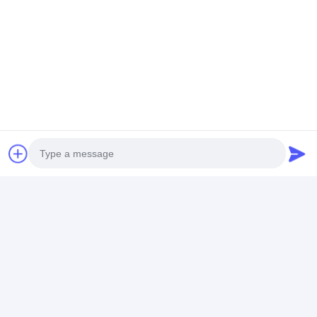
A: %30 teminat aldıktan ve çizimleri onayladıktan sonra,
onay için numuneler üretiriz. Nakliye onayından yaklaşık
30-60 gün sürecektir.
5Ne tür ödeme şartları sunuyorsunuz?
A: T / T, L / C ve emanet dahil olmak üzere esnek ödeme
şartları sunuyoruz, ihtiyaçlarınıza en uygun şekilde.
Etiketler:
Otel Salon Mobilyaları
villa evi mobilyaları
otel fuaye mobilyaları
Photo
Video Call
İletişim Bilgileri
Audio Call
Ms. DingHao Furniture