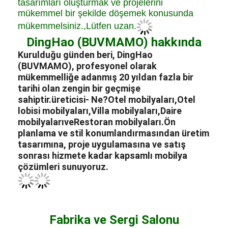
tasarımları oluşturmak ve projelerini
mükemmel bir şekilde döşemek konusunda
mükemmelsiniz.,Lütfen uzan.
DingHao (BUVMAMO) hakkında
Kurulduğu günden beri, DingHao
(BUVMAMO), profesyonel olarak
mükemmelliğe adanmış 20 yıldan fazla bir
tarihi olan zengin bir geçmişe
sahiptir.
üreticisi
- Ne?
Otel mobilyaları
,
Otel
lobisi mobilyaları
,
Villa mobilyaları
,
Daire
mobilyaları
ve
Restoran mobilyaları.
Ön
planlama ve stil konumlandırmasından üretim
tasarımına, proje uygulamasına ve satış
sonrası hizmete kadar kapsamlı mobilya
çözümleri sunuyoruz.
Fabrika ve Sergi Salonu