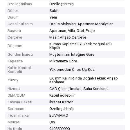
Özelleştirilmiş
Özelleştirilmiş
Döner
Sabit
Durum
Yeni
Genel Kullanım
Otel Mobilyaları, Apartman Mobilyaları
Başvuru
Apartman, Villa, Otel, Proje
Çerçeve
Masif Ahşap Çerçeve
Kumaş Kaplamalı Yüksek Yoğunluklu
Döşeme
Köpük
Gönderi İşareti
Müşterinizin İsteğine Göre
Kapasite
Miktarınıza Göre
Kalite Kontrol
Yüklemeden Önce Üç Kez
Kontrolü
0,6 mm Kalınlığında Doğal/Teknik Ahşap
Yüzey
Kaplama.
Hizmet
CAD Çizimi, İmalatı, Saha Kurulumu.
OEM/ODM
Kabul edilebilir
Taşıma Paketi
İhracat Karton
Şartname
Özelleştirilmiş
Ticari marka
BUVMAMO
Menşei
Çin
Hs Kodu
9403509990