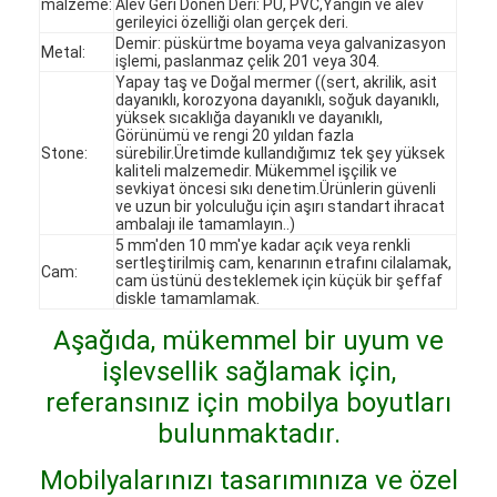
malzeme:
Alev Geri Dönen Deri: PU, PVC,Yangın ve alev
gerileyici özelliği olan gerçek deri.
Demir: püskürtme boyama veya galvanizasyon
Metal:
işlemi, paslanmaz çelik 201 veya 304.
Yapay taş ve Doğal mermer ((sert, akrilik, asit
dayanıklı, korozyona dayanıklı, soğuk dayanıklı,
yüksek sıcaklığa dayanıklı ve dayanıklı,
Görünümü ve rengi 20 yıldan fazla
Stone:
sürebilir.Üretimde kullandığımız tek şey yüksek
kaliteli malzemedir. Mükemmel işçilik ve
sevkiyat öncesi sıkı denetim.Ürünlerin güvenli
ve uzun bir yolculuğu için aşırı standart ihracat
ambalajı ile tamamlayın..)
5 mm'den 10 mm'ye kadar açık veya renkli
sertleştirilmiş cam, kenarının etrafını cilalamak,
Cam:
cam üstünü desteklemek için küçük bir şeffaf
diskle tamamlamak.
Aşağıda, mükemmel bir uyum ve
işlevsellik sağlamak için,
Evde
referansınız için mobilya boyutları
Ürünler
bulunmaktadır.
Videolar
Mobilyalarınızı tasarımınıza ve özel