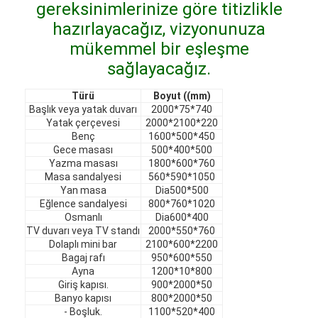
gereksinimlerinize göre titizlikle
VR şovu
hazırlayacağız, vizyonunuza
Bizim Hakkımızda
mükemmel bir eşleşme
sağlayacağız.
Fabrika turu
Türü
Boyut ((mm)
Kalite Kontrol
Başlık veya yatak duvarı
2000*75*740
Yatak çerçevesi
2000*2100*220
Benç
1600*500*450
Bize Ulaşın
Gece masası
500*400*500
Yazma masası
1800*600*760
Haberler
Masa sandalyesi
560*590*1050
Yan masa
Dia500*500
Davalar
Eğlence sandalyesi
800*760*1020
Osmanlı
Dia600*400
TV duvarı veya TV standı
2000*550*760
Sorular
Dolaplı mini bar
2100*600*2200
Bagaj rafı
950*600*550
Şimdi konuşalım.
Ayna
1200*10*800
Giriş kapısı.
900*2000*50
Banyo kapısı
800*2000*50
- Boşluk.
1100*520*400