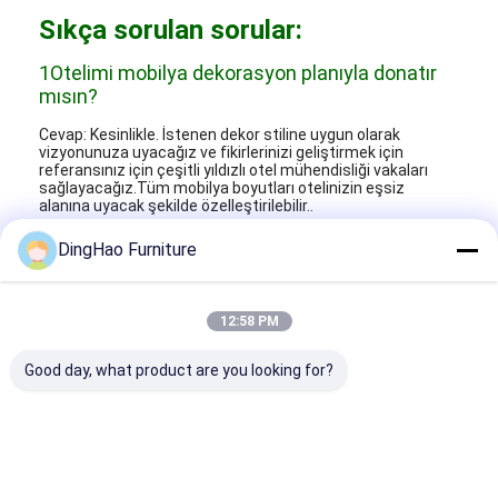
Sıkça sorulan sorular:
1Otelimi mobilya dekorasyon planıyla donatır
mısın?
Cevap: Kesinlikle. İstenen dekor stiline uygun olarak
vizyonunuza uyacağız ve fikirlerinizi geliştirmek için
referansınız için çeşitli yıldızlı otel mühendisliği vakaları
sağlayacağız.Tüm mobilya boyutları otelinizin eşsiz
alanına uyacak şekilde özelleştirilebilir..
2Fabrikada bir salon var mı?
DingHao Furniture
A: Evet, fabrikamızda geniş bir mobilya yelpazesi olan 2000
metrekarelik bir salon var.ve otel odaları için 10 farklı
dekorasyon stili ve daha fazlası.
12:58 PM
3En az sipariş miktarınız nedir?
Good day, what product are you looking for?
A: En az sipariş miktarı mobilya türüne bağlıdır. Örneğin,
restoran sandalyeleri en az 50 sipariş gerektirirken, otel
oda mobilyaları en az 20 set gerektirir.
4Teslimat süreniz ne kadar?