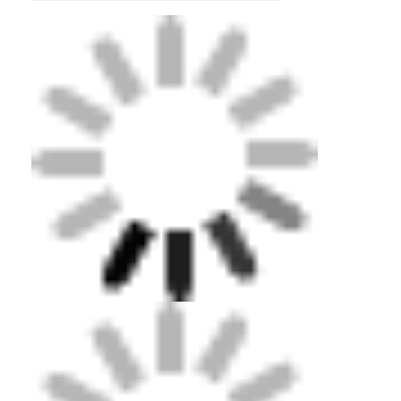
otel mobilyaları
Villa Mobilyaları
Daire Mobilyaları
Ticari kulüp mobilyaları
Yemek odası mobilyaları
Ofis mobilyaları
Mobilya Fikstürü
Döşemeli Mobilya