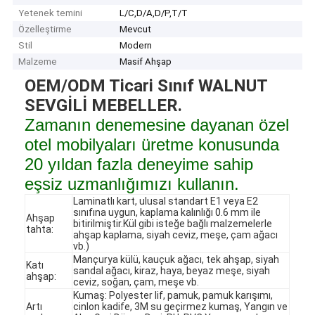
Yetenek temini
L/C,D/A,D/P,T/T
Özelleştirme
Mevcut
Stil
Modern
Malzeme
Masif Ahşap
OEM/ODM Ticari Sınıf WALNUT
SEVGİLİ MEBELLER.
Zamanın denemesine dayanan özel
otel mobilyaları üretme konusunda
20 yıldan fazla deneyime sahip
eşsiz uzmanlığımızı kullanın.
Laminatlı kart, ulusal standart E1 veya E2
sınıfına uygun, kaplama kalınlığı 0.6 mm ile
Ahşap
bitirilmiştir.Kül gibi isteğe bağlı malzemelerle
tahta:
ahşap kaplama, siyah ceviz, meşe, çam ağacı
vb.)
Mançurya külü, kauçuk ağacı, tek ahşap, siyah
Katı
sandal ağacı, kiraz, haya, beyaz meşe, siyah
ahşap:
ceviz, soğan, çam, meşe vb.
Kumaş: Polyester lif, pamuk, pamuk karışımı,
Artı
cinlon kadife, 3M su geçirmez kumaş, Yangın ve