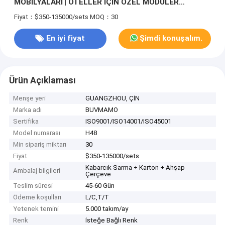
MOBİLYALARI | OTELLER İÇİN ÖZEL MODÜLER
KANEPE, VURGULU SANDALYE & MASİF AHŞAP LÜKS
Fiyat：$350-135000/sets
MOQ：30
KOMİDLER
En iyi fiyat
Şimdi konuşalım.
Ürün Açıklaması
Menşe yeri
GUANGZHOU, ÇİN
Marka adı
BUVMAMO
Sertifika
ISO9001/ISO14001/ISO45001
Model numarası
H48
Min sipariş miktarı
30
Fiyat
$350-135000/sets
Kabarcık Sarma + Karton + Ahşap
Ambalaj bilgileri
Çerçeve
Teslim süresi
45-60 Gün
Ödeme koşulları
L/C,T/T
Yetenek temini
5.000 takım/ay
Renk
İsteğe Bağlı Renk