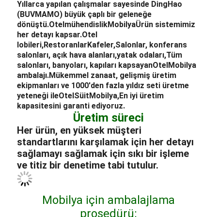
Yıllarca yapılan çalışmalar sayesinde DingHao
(BUVMAMO) büyük çaplı bir geleneğe
dönüştü.
Otel
mühendislik
Mobilya
Ürün sistemimiz
her detayı kapsar.
Otel
lobileri
,
Restoranlar
Kafeler,
Salonlar
, konferans
salonları, açık hava alanları,
yatak odaları,
Tüm
salonları, banyoları, kapıları kapsayan
Otel
Mobilya
ambalajı.
Mükemmel zanaat, gelişmiş üretim
ekipmanları ve 1000'den fazla yıldız seti üretme
yeteneği ile
Otel
Süit
Mobilya,
En iyi üretim
kapasitesini garanti ediyoruz.
Üretim süreci
Her ürün, en yüksek müşteri
standartlarını karşılamak için her detayı
sağlamayı sağlamak için sıkı bir işleme
ve titiz bir denetime tabi tutulur.
Mobilya için ambalajlama
prosedürü: