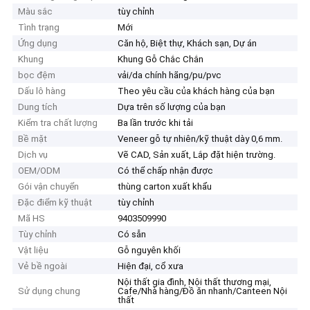
Màu sắc
tùy chỉnh
Tình trạng
Mới
Ứng dụng
Căn hộ, Biệt thự, Khách sạn, Dự án
Khung
Khung Gỗ Chắc Chắn
bọc đệm
vải/da chính hãng/pu/pvc
Dấu lô hàng
Theo yêu cầu của khách hàng của bạn
Dung tích
Dựa trên số lượng của bạn
Kiểm tra chất lượng
Ba lần trước khi tải
Bề mặt
Veneer gỗ tự nhiên/kỹ thuật dày 0,6 mm.
Dịch vụ
Vẽ CAD, Sản xuất, Lắp đặt hiện trường.
OEM/ODM
Có thể chấp nhận được
Gói vận chuyển
thùng carton xuất khẩu
Đặc điểm kỹ thuật
tùy chỉnh
Mã HS
9403509990
Tùy chỉnh
Có sẵn
Vật liệu
Gỗ nguyên khối
Vẻ bề ngoài
Hiện đại, cổ xưa
Nội thất gia đình, Nội thất thương mại,
Sử dụng chung
Cafe/Nhà hàng/Đồ ăn nhanh/Canteen Nội
thất