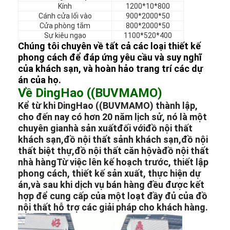
nội thất khách sạn
Kính
1200*10*800
Cánh cửa lối vào
900*2000*50
Cửa phòng tắm
800*2000*50
Đồ nội thất biệt thự
Sự kiêu ngạo
1100*520*400
Chúng tôi chuyên về tất cả các loại thiết kế
Đồ nội thất căn hộ
phong cách để đáp ứng yêu cầu và suy nghĩ
của khách sạn, và hoàn hảo trang trí các dự
Đồ nội thất câu lạc bộ thương mại
án của họ.
Về DingHao ((BUVMAMO)
Đồ nội thất phòng ăn
Kể từ khi DingHao ((BUVMAMO) thành lập,
cho đến nay có hơn 20 năm lịch sử, nó là một
Nội thất văn phòng
chuyên gia
nhà sản xuất
đối với
đồ nội thất
khách sạn
,
đồ nội thất sảnh khách sạn
,
đồ nội
Đồ đạc cố định
thất biệt thự
,
đồ nội thất căn hộ
và
đồ nội thất
nhà hàng
Từ việc lên kế hoạch trước, thiết lập
Nội thất bọc da
phong cách, thiết kế sản xuất, thực hiện dự
án,và sau khi dịch vụ bán hàng đều được kết
hợp để cung cấp của một loạt đầy đủ của đồ
nội thất hỗ trợ các giải pháp cho khách hàng.