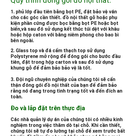
Quy trình đóng gói đồ nội thất:
1. phủ lớp đầu tiên bằng bọt PE, đặt bảo vệ ván
cho các góc cần thiết. đồ nội thất gỗ hoặc phụ
kiện phần cứng được bọc bằng bọt PE hoặc bọt
biển,và sau đó sử dụng kết thúc túi dệt với khâu
hoặc hộp caton với băng niêm phong cho bao bì
bên ngoài.
2. Glass top và đá cẩm thạch top sử dụng
Polystyrene mở rộng để đóng gói cho bước đầu
tiên, đặt trong hộp carton và sau đó sử dụng
khung gỗ để đảm bảo bảo vệ là tốt.
3. Đội ngũ chuyên nghiệp của chúng tôi sẽ cẩn
thận đóng gói đồ nội thất của bạn để đảm bảo
rằng nó đang trong tình trạng tốt và đến đích an
toàn.
Đo và lắp đặt trên thực địa
Các nhà quản lý dự án của chúng tôi có nhiều kinh
nghiệm trong việc thăm dò tại chỗ. Khi cần thiết,
chúng tôi sẽ tự đo lường tại chỗ để xem trước bất