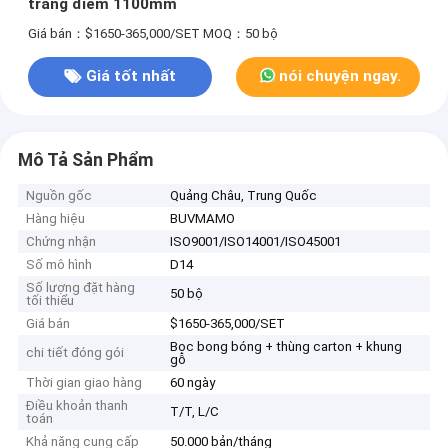
trang điểm 1100mm
Giá bán：$1650-365,000/SET
MOQ：50 bộ
Giá tốt nhất
nói chuyện ngay.
Mô Tả Sản Phẩm
Nguồn gốc
Quảng Châu, Trung Quốc
Hàng hiệu
BUVMAMO
Chứng nhận
ISO9001/ISO14001/ISO45001
Số mô hình
D14
Số lượng đặt hàng
50 bộ
tối thiểu
Giá bán
$1650-365,000/SET
Bọc bong bóng + thùng carton + khung
chi tiết đóng gói
gỗ
Thời gian giao hàng
60 ngày
Điều khoản thanh
T/T, L/C
toán
Khả năng cung cấp
50.000 bản/tháng