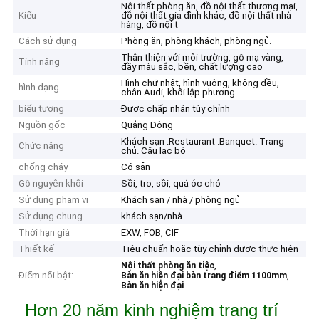
Nội thất phòng ăn, đồ nội thất thương mại,
Kiểu
đồ nội thất gia đình khác, đồ nội thất nhà
hàng, đồ nội t
Cách sử dụng
Phòng ăn, phòng khách, phòng ngủ.
Thân thiện với môi trường, gỗ mạ vàng,
Tính năng
đầy màu sắc, bền, chất lượng cao
Hình chữ nhật, hình vuông, không đều,
hình dạng
chân Audi, khối lập phương
biểu tượng
Được chấp nhận tùy chỉnh
Nguồn gốc
Quảng Đông
Khách sạn .Restaurant .Banquet. Trang
Chức năng
chủ. Câu lạc bộ
chống cháy
Có sẵn
Gỗ nguyên khối
Sồi, tro, sồi, quả óc chó
Sử dụng phạm vi
Khách sạn / nhà / phòng ngủ
Sử dụng chung
khách sạn/nhà
Thời hạn giá
EXW, FOB, CIF
Thiết kế
Tiêu chuẩn hoặc tùy chỉnh được thực hiện
,
Nội thất phòng ăn tiệc
Điểm nổi bật:
,
Bàn ăn hiện đại bàn trang điểm 1100mm
Bàn ăn hiện đại
Hơn 20 năm kinh nghiệm trang trí