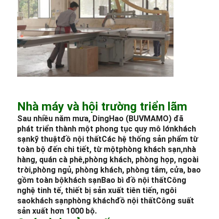
Nhà máy và hội trường triển lãm
Sau nhiều năm mưa, DingHao (BUVMAMO) đã
phát triển thành một phong tục quy mô lớn
khách
sạn
kỹ thuật
đồ nội thất
Các hệ thống sản phẩm từ
toàn bộ đến chi tiết, từ một
phòng khách sạn
,
nhà
hàng
, quán cà phê,
phòng khách
, phòng họp, ngoài
trời,
phòng ngủ
, phòng khách, phòng tắm, cửa, bao
gồm toàn bộ
khách sạn
Bao bì đồ nội thất
Công
nghệ tinh tế, thiết bị sản xuất tiên tiến, ngôi
sao
khách sạn
phòng khách
đồ nội thất
Công suất
sản xuất hơn 1000 bộ.