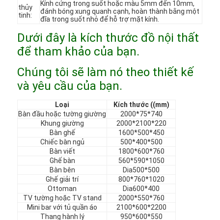
Kính cứng trong suốt hoặc màu 5mm đến 10mm,
thủy
Chương trình VR
đánh bóng xung quanh cạnh, hoàn thành bằng một
tinh:
đĩa trong suốt nhỏ để hỗ trợ mặt kính.
Về chúng tôi
Dưới đây là kích thước đồ nội thất
để tham khảo của bạn.
Tham quan nhà máy
Chúng tôi sẽ làm nó theo thiết kế
Kiểm soát chất lượng
và yêu cầu của bạn.
Liên hệ
Loại
Kích thước ((mm)
Bàn đầu hoặc tường giường
2000*75*740
Tin tức
Khung giường
2000*2100*220
Bàn ghế
1600*500*450
Các trường hợp
Chiếc bàn ngủ
500*400*500
Bàn viết
1800*600*760
Ghế bàn
560*590*1050
Câu hỏi thường gặp
Bàn bên
Dia500*500
Ghế giải trí
800*760*1020
nói chuyện ngay.
Ottoman
Dia600*400
TV tường hoặc TV stand
2000*550*760
Mini bar với tủ quần áo
2100*600*2200
Thang hành lý
950*600*550