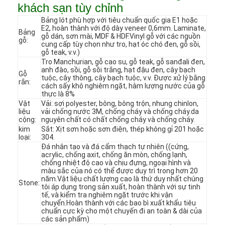
khách sạn tùy chỉnh
Bảng lót phù hợp với tiêu chuẩn quốc gia E1 hoặc
E2, hoàn thành với độ dày veneer 0,6mm. Laminate,
Bảng
gỗ dán, sơn mài, MDF & HDF.Vinyl gỗ với các nguồn
gỗ:
cung cấp tùy chọn như tro, hạt óc chó đen, gỗ sồi,
gỗ teak, v.v.)
Tro Manchurian, gỗ cao su, gỗ teak, gỗ sanđali đen,
anh đào, sồi, gỗ sồi trắng, hạt đậu đen, cây bạch
Gỗ
tuộc, cây thông, cây bạch tuộc, v.v. Được xử lý bằng
rắn:
cách sấy khô nghiêm ngặt, hàm lượng nước của gỗ
thực là 8%
Vật
Vải: sợi polyester, bông, bông trộn, nhung chinlon,
liệu
vải chống nước 3M, chống cháy và chống cháy.da
cộng:
nguyên chất có chất chống cháy và chống cháy.
kim
Sắt: Xịt sơn hoặc sơn điện, thép không gỉ 201 hoặc
loại:
304.
Đá nhân tạo và đá cẩm thạch tự nhiên ((cứng,
acrylic, chống axit, chống ăn mòn, chống lạnh,
chống nhiệt độ cao và chịu đựng, ngoại hình và
Trang chủ
màu sắc của nó có thể được duy trì trong hơn 20
năm.Vật liệu chất lượng cao là thứ duy nhất chúng
Stone:
tôi áp dụng trong sản xuất, hoàn thành với sự tinh
Các sản phẩm
tế, và kiểm tra nghiêm ngặt trước khi vận
chuyển.Hoàn thành với các bao bì xuất khẩu tiêu
chuẩn cực kỳ cho một chuyến đi an toàn & dài của
Video
các sản phẩm)