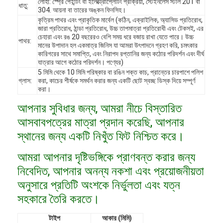
লোহা: স্প্রে পেইন্টিং বা ইলেক্ট্রোপ্লেটিং প্রক্রিয়া, স্টেইনলেস স্টীল 201 বা
ধাতু:
304. আয়না বা তারের অঙ্কন ফিনসিহ।
কৃত্রিম পাথর এবং প্রাকৃতিক মার্বেল (কঠিন, এক্রাইলিক, অ্যাসিড প্রতিরোধ,
জারা প্রতিরোধ, ঠান্ডা প্রতিরোধ, উচ্চ তাপমাত্রা প্রতিরোধী এবং টেকসই, এর
চেহারা এবং রঙ 20 বছরেরও বেশি সময় ধরে বজায় রাখা যেতে পারে। উচ্চ
পাথর:
মানের উপাদান হল একমাত্র জিনিস যা আমরা উৎপাদনে গ্রহণ করি, চমৎকার
কারিগরের সাথে সমাপ্তি, এবং নিরাপদ রপ্তানির জন্য কঠোর পরিদর্শন এবং দীর্ঘ
যাত্রার আগে কঠোর পরিদর্শন। পণ্যের)
5 মিমি থেকে 10 মিমি পরিষ্কার বা রঙিন শক্ত কাচ, প্রান্তের চারপাশে পলিশ
গ্লাস:
করা, কাচের শীর্ষকে সমর্থন করার জন্য একটি ছোট স্বচ্ছ ডিস্ক দিয়ে সম্পূর্ণ
করা।
আপনার সুবিধার জন্য, আমরা নীচে বিস্তারিত
আসবাবপত্রের মাত্রা প্রদান করেছি, আপনার
স্থানের জন্য একটি নিখুঁত ফিট নিশ্চিত করে।
আমরা আপনার দৃষ্টিভঙ্গিকে প্রাণবন্ত করার জন্য
বাড়ি
নিবেদিত, আপনার অনন্য নকশা এবং প্রয়োজনীয়তা
অনুসারে প্রতিটি অংশকে নির্ভুলতা এবং যত্ন
পণ্য
সহকারে তৈরি করতে।
ভিডিও
টাইপ
আকার (মিমি)