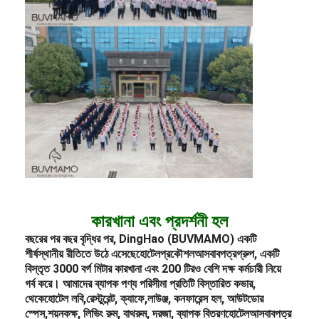
কারখানা এবং প্রদর্শনী হল
বছরের পর বছর বৃদ্ধির পর, DingHao (BUVMAMO) একটি
শীর্ষস্থানীয় রীতিতে উঠে এসেছে
হোটেল
প্রকৌশল
আসবাবপত্র
গ্রুপ, একটি
বিস্তৃত 3000 বর্গ মিটার কারখানা এবং 200 টিরও বেশি দক্ষ কর্মচারী নিয়ে
গর্ব করে। আমাদের ব্যাপক পণ্য পরিসীমা প্রতিটি বিস্তারিত কভার,
থেকে
হোটেল লবি
,
রেস্টুরেন্ট
, ক্যাফে,
লাউঞ্জ
, কনফারেন্স হল, আউটডোর
স্পেস,
শয়নকক্ষ
, লিভিং রুম, বাথরুম, দরজা, ব্যাপক বিতরণ
হোটেল
আসবাবপত্র