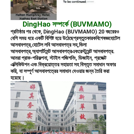
DingHao সম্পর্কে (BUVMAMO)
প্রতিষ্ঠার পর থেকে, DingHao (BUVMAMO) 20 বছরেরও
বেশি সময় ধরে একটি বিশিষ্ট হয়ে উঠেছে
প্রস্তুতকারক
বিশেষজ্ঞ
হোটেল
আসবাবপত্র
,
হোটেল লবি আসবাবপত্র সহ
,
ভিলা
আসবাবপত্র
,
অ্যাপার্টমেন্ট আসবাবপত্র
এবং
রেস্টুরেন্ট আসবাবপত্র
.
আমরা প্রাক-পরিকল্পনা, স্টাইল পজিশনিং, ডিজাইন, প্রজেক্ট
এক্সিকিউশন এবং বিক্রয়োত্তর সহায়তা সহ বিস্তৃত সমাধান অফার
করি, যা সম্পূর্ণ আসবাবপত্রের সমাধান দেওয়ার জন্য তৈরি করা
হয়েছে।