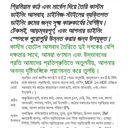
প্রিমিয়াম কাঠ এবং মার্বেল দিয়ে তৈরি কাস্টম
ডাইনিং আসবাব, চাইনিজ-স্টাইলের ব্যক্তিগত
ডাইনিং রুমের জন্য সূক্ষ্ম কারুকার্যের বৈশিষ্ট্য।
টেকসই, আড়ম্বরপূর্ণ, এবং আপনার ডাইনিং
স্পেসকে পুরোপুরি উন্নত করার জন্য উপযুক্ত।
কাস্টম হোটেল আসবাব তৈরিতে দুই দশকের বেশি
দক্ষতার সাথে, আমরা গুণমান এবং উদ্ভাবনের
প্রতি আমাদের প্রতিশ্রুতিতে অতুলনীয়, আপনার
অনন্য দৃষ্টিভঙ্গিকে প্রাণবন্ত করে তুলছি।
স্তরিত বোর্ড জাতীয় মান E1 বা E2 গ্রেড অনুযায়ী, ব্যহ্যাবরণ বেধ 0.6 মিমি
কাঠের
সঙ্গে সমাপ্ত. ল্যামিনেট, পাতলা পাতলা কাঠ, বার্ণিশ, MDF এবং HDF. ঐচ্ছিক
বোর্ড:
সরবরাহ সহ কাঠের ব্যহ্যাবরণ যেমন ছাই, কালো আখরোট, ওক, সেগুন
ইত্যাদি। )
মাঞ্চুরিয়ান ছাই, রাবার কাঠ, সেগুন, কালো চন্দন, চেরি, বিচ, সাদা ওক, কালো
কঠিন
আখরোট, পপলার, পাইন, বার্চ ইত্যাদি। কঠোর শুকানোর সাথে প্রক্রিয়া করা
কাঠ:
হচ্ছে, আসল কাঠের জলের পরিমাণ 8%
ফ্যাব্রিক: পলিয়েস্টার ফাইবার, তুলা, তুলা মিশ্রিত, চিনলন মখমল, 3M
প্লাস
জলরোধী কাপড়, অগ্নি প্রতিরোধক এবং শিখা প্রতিবন্ধকতা সহ। চামড়া:
উপাদান:
পিইউ, পিভিসি, অগ্নি প্রতিরোধক এবং শিখা প্রতিরোধী সহ আসল চামড়া।