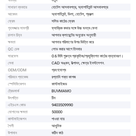
অবস্থা
নতুন
সাধারণ ব্যবহার
হোটেল আসবাবপত্র, অ্যাপার্টমেন্ট আসবাবপত্র
আবেদন
অ্যাপার্টমেন্ট, ভিলা, হোটেল, প্রকল্প
ফ্রেম
সলিড কাঠের ফ্রেম
গৃহসজ্জার সামগ্রী
ফ্যাব্রিক কভার সঙ্গে উচ্চ ঘনত্ব ফেনা
চালান চিহ্ন
আপনার ক্লায়েন্টের অনুরোধ অনুযায়ী
ক্ষমতা
আপনার পরিমাণের উপর ভিত্তি করে
QC চেক
লোড করার আগে তিনবার
সারফেস
0.6 মিমি পুরুত্ব প্রাকৃতিক/প্রযুক্তিগত কাঠের ব্যহ্যাবরণ।
সেবা
CAD অঙ্কন, উত্পাদন, ক্ষেত্র ইনস্টলেশন.
OEM/ODM
গ্রহণযোগ্য
পরিবহন প্যাকেজ
রপ্তানি শক্ত কাগজ
স্পেসিফিকেশন
কাস্টমাইজড
ট্রেডমার্ক
BUVMAMO
উৎপত্তি
চীন
এইচএস কোড
9403509990
যোগানের ক্ষমতা
50000
কাস্টমাইজেশন
পাওয়া যায়
শৈলী
আধুনিক
উপাদান
কঠিন কাঠ