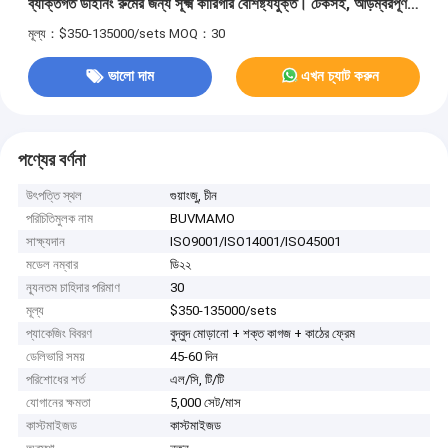
ব্যক্তিগত ডাইনিং রুমের জন্য সূক্ষ্ম কারিগরি বৈশিষ্ট্যযুক্ত। টেকসই, আড়ম্বরপূর্ণ,
এবং আপনার ডাইনিং স্পেস নিখুঁতভাবে উন্নত করার জন্য উপযুক্ত।
মূল্য：$350-135000/sets
MOQ：30
ভালো দাম
এখন চ্যাট করুন
পণ্যের বর্ণনা
উৎপত্তি স্থল
গুয়াংজু, চীন
পরিচিতিমুলক নাম
BUVMAMO
সাক্ষ্যদান
ISO9001/ISO14001/ISO45001
মডেল নম্বার
ডি২২
ন্যূনতম চাহিদার পরিমাণ
30
মূল্য
$350-135000/sets
প্যাকেজিং বিবরণ
বুদ্বুদ মোড়ানো + শক্ত কাগজ + কাঠের ফ্রেম
ডেলিভারি সময়
45-60 দিন
পরিশোধের শর্ত
এল/সি, টি/টি
যোগানের ক্ষমতা
5,000 সেট/মাস
কাস্টমাইজড
কাস্টমাইজড