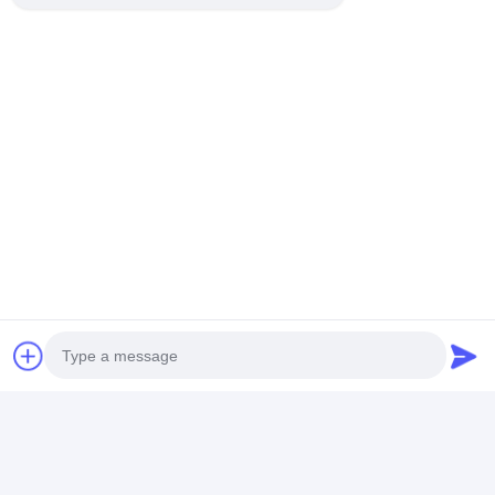
পরিষেবাগুলিকে আলিঙ্গন করুন৷ আজই আমাদের সাথে সংযোগ করুন
এবং একসাথে অসাধারণ কিছু তৈরি করার জন্য একটি যাত্রা শুরু
করুন।
Photo