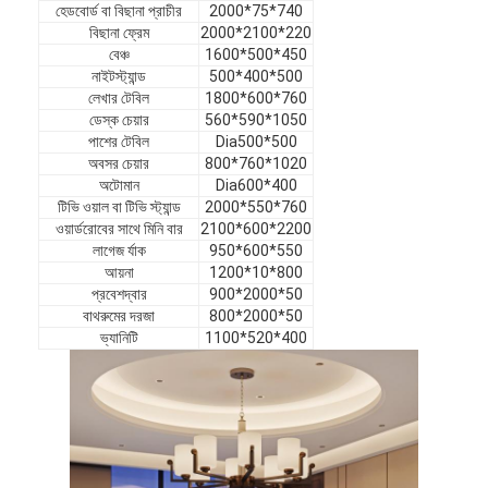
হেডবোর্ড বা বিছানা প্রাচীর
2000*75*740
ভিআর শো
বিছানা ফ্রেম
2000*2100*220
বেঞ্চ
1600*500*450
আমাদের সম্পর্কে
নাইটস্ট্যান্ড
500*400*500
লেখার টেবিল
1800*600*760
কারখানা পরিদর্শন
ডেস্ক চেয়ার
560*590*1050
পাশের টেবিল
Dia500*500
অবসর চেয়ার
800*760*1020
গুণমান নিয়ন্ত্রণ
অটোমান
Dia600*400
টিভি ওয়াল বা টিভি স্ট্যান্ড
2000*550*760
আমাদের সাথে যোগাযোগ
ওয়ার্ডরোবের সাথে মিনি বার
2100*600*2200
লাগেজ র্যাক
950*600*550
খবর
আয়না
1200*10*800
প্রবেশদ্বার
900*2000*50
মামলা
বাথরুমের দরজা
800*2000*50
ভ্যানিটি
1100*520*400
সাধারণ জিজ্ঞাস্য
এখন চ্যাট করুন