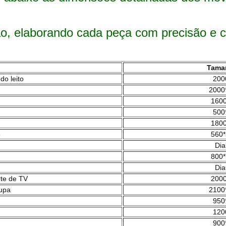
ão, elaborando cada peça com precisão e c
Tama
do leito
200
2000
1600
500
1800
o
560*
Dia
800*
Dia
rte de TV
2000
oupa
2100
950
120
900