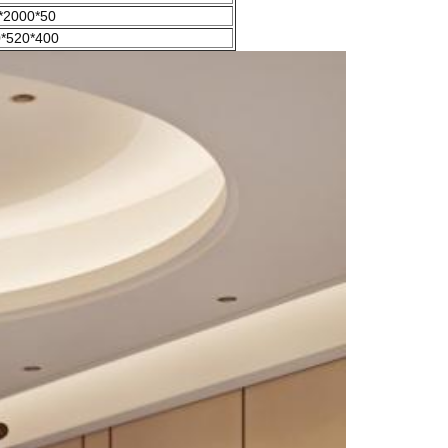
*2000*50
*520*400