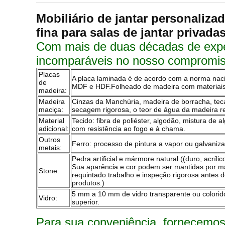
Mobiliário de jantar personaliz
fina para salas de jantar privadas
Com mais de duas décadas de exper
incomparáveis no nosso compromiss
Placas
A placa laminada é de acordo com a norma naci
de
MDF e HDF.Folheado de madeira com materiais op
madeira:
Madeira
Cinzas da Manchúria, madeira de borracha, teca,
maciça:
secagem rigorosa, o teor de água da madeira r
Material
Tecido: fibra de poliéster, algodão, mistura de
adicional:
com resistência ao fogo e à chama.
Outros
Ferro: processo de pintura a vapor ou galvaniza
metais:
Pedra artificial e mármore natural ((duro, acrílic
Sua aparência e cor podem ser mantidas por ma
Stone:
requintado trabalho e inspeção rigorosa ante
produtos.)
5 mm a 10 mm de vidro transparente ou colorid
Vidro:
superior.
Para sua conveniência, fornecemos