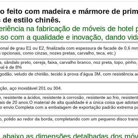
ado feito com madeira e mármore de pri
 de estilo chinês.
iência na fabricação de móveis de hotel 
o com a qualidade e inovação, dando vida
onal de grau E1 ou E2, finalizada com espessura de facade de 0,6 m
cionais, como cinzas, nozes pretas, carvalho, teca, etc.)
 sândalo preto, cereja, faixa, carvalho branco, noz preta, topo, pinho
eal é de 8%
 algodão, veludo de chinlão, tecido à prova d'água 3M, com resistência
ção, aço inoxidável 201 ou 304.
o, resistente a ácidos, resistente à corrosão, resistente ao frio, resiste
is de 20 anos.O material de alta qualidade é a única coisa que ado
s do envio.Completa com a embalagem de exportação padrão extrema p
o, polido ao redor da borda, completando com um pequeno disco transp
 abaixo as dimensões detalhadas dos móvei