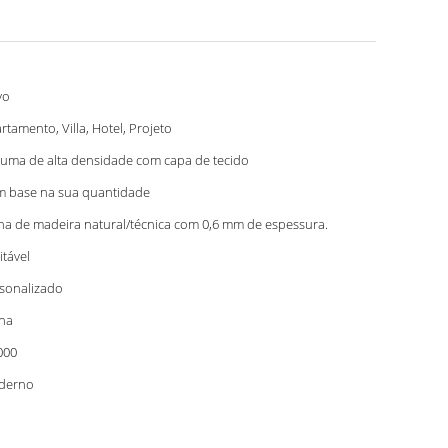
vo
rtamento, Villa, Hotel, Projeto
uma de alta densidade com capa de tecido
 base na sua quantidade
ha de madeira natural/técnica com 0,6 mm de espessura.
itável
sonalizado
na
000
derno