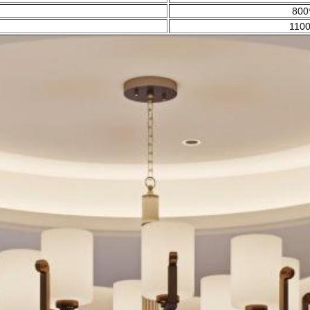
800
1100