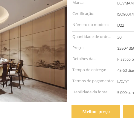
Marca:
BUVMAM
Certificação:
ISO9001/
Número do modelo:
D22
Quantidade de ordem
30
mínima:
Preço:
$350-135
Detalhes da
Plástico 
embalagem:
Tempo de entrega:
45-60 dia
Termos de pagamento:
L/C,T/T
Habilidade da fonte:
5.000 co
Melhor preço