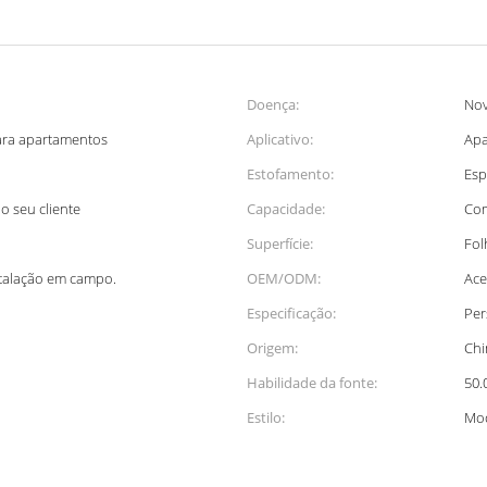
Doença:
No
para apartamentos
Aplicativo:
Apa
Estofamento:
Esp
o seu cliente
Capacidade:
Com
Superfície:
Fol
stalação em campo.
OEM/ODM:
Ace
Especificação:
Per
Origem:
Chi
Habilidade da fonte:
50.
Estilo:
Mo