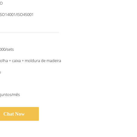
O
ISO14001/ISO45001
000/sets
bolha + caixa + moldura de madeira
s
njuntos/mês
Chat Now