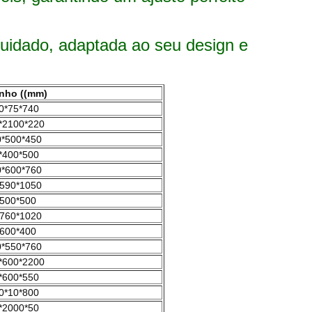
uidado, adaptada ao seu design e
nho ((mm)
0*75*740
*2100*220
*500*450
*400*500
*600*760
590*1050
500*500
760*1020
600*400
*550*760
*600*2200
*600*550
0*10*800
*2000*50