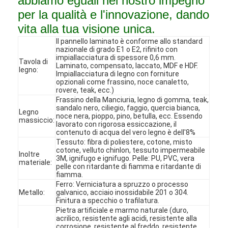
abbiamo eguali nel nostro impegno
per la qualità e l'innovazione, dando
vita alla tua visione unica.
Il pannello laminato è conforme allo standard
nazionale di grado E1 o E2, rifinito con
impiallacciatura di spessore 0,6 mm.
Tavola di
Laminato, compensato, laccato, MDF e HDF.
legno:
Impiallacciatura di legno con forniture
opzionali come frassino, noce canaletto,
rovere, teak, ecc.)
Frassino della Manciuria, legno di gomma, teak,
sandalo nero, ciliegio, faggio, quercia bianca,
Legno
noce nera, pioppo, pino, betulla, ecc. Essendo
massiccio:
lavorato con rigorosa essiccazione, il
contenuto di acqua del vero legno è dell'8%
Tessuto: fibra di poliestere, cotone, misto
cotone, velluto chinlon, tessuto impermeabile
Inoltre
3M, ignifugo e ignifugo. Pelle: PU, PVC, vera
materiale:
pelle con ritardante di fiamma e ritardante di
Casa
fiamma.
Ferro: Verniciatura a spruzzo o processo
Metallo:
Prodotti
galvanico, acciaio inossidabile 201 o 304.
Finitura a specchio o trafilatura.
Pietra artificiale e marmo naturale (duro,
Video
acrilico, resistente agli acidi, resistente alla
corrosione, resistente al freddo, resistente