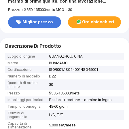
marmo di prima qualità, con una lavorazione
raffinata per le sale da pranzo private in stile cinese.
Prezzo：$350-135000/sets
MOQ：30
Miglior prezzo
Ora chiacchieri
Descrizione Di Prodotto
Luogo di origine
GUANGZHOU, CINA
Marca
BUVMAMO
Certificazione
ISO9001/ISO14001/ISO45001
Numero di modello
D22
Quantità di ordine
30
minimo
Prezzo
$350-135000/sets
Imballaggi particolari
Pluriball + cartone + cornice in legno
Tempi di consegna
45-60 giorni
Termini di
L/C, T/T
pagamento
Capacità di
5.000 set/mese
alimentazione