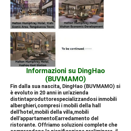
Informazioni su DingHao
(BUVMAMO)
Fin dalla sua nascita, DingHao (BUVMAMO) si
è evoluto in 20 anni in un'azienda
distinta
produttore
specializzandosi in
mobili
alberghieri
,
compresi i mobili della hall
dell'hotel
,
mobili della villa
,
mobili
dell'appartamento
E
arredamento del
ristorante
. Offriamo soluzioni complete che