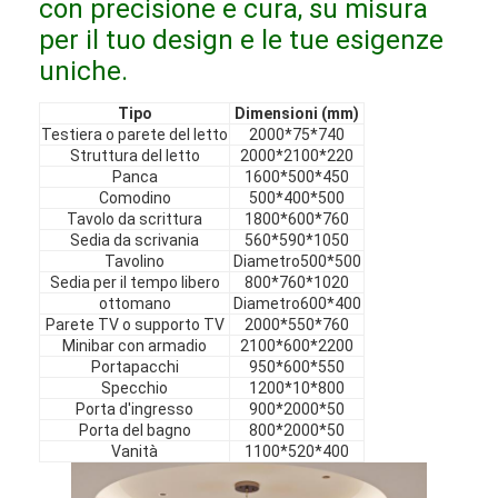
con precisione e cura, su misura
Mobili in hotel
per il tuo design e le tue esigenze
Arredamento per ville
uniche.
Arredamento per appartamenti
Tipo
Dimensioni (mm)
Testiera o parete del letto
2000*75*740
Struttura del letto
2000*2100*220
Arredamento per club commerciali
Panca
1600*500*450
Comodino
500*400*500
Mobili per sala da pranzo
Tavolo da scrittura
1800*600*760
Sedia da scrivania
560*590*1050
Mobili per ufficio
Tavolino
Diametro500*500
Sedia per il tempo libero
800*760*1020
ottomano
Diametro600*400
Arredamento fisso
Parete TV o supporto TV
2000*550*760
Minibar con armadio
2100*600*2200
Mobile imbottito
Portapacchi
950*600*550
Specchio
1200*10*800
Porta d'ingresso
900*2000*50
Porta del bagno
800*2000*50
Vanità
1100*520*400