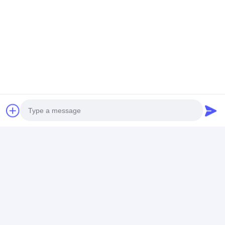
Photo
Video Call
Audio Call