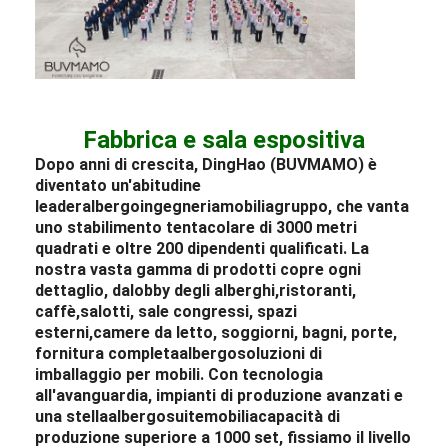
Fabbrica e sala espositiva
Dopo anni di crescita, DingHao (BUVMAMO) è
diventato un'abitudine
leader
albergo
ingegneria
mobilia
gruppo, che vanta
uno stabilimento tentacolare di 3000 metri
quadrati e oltre 200 dipendenti qualificati. La
nostra vasta gamma di prodotti copre ogni
dettaglio, da
lobby degli alberghi
,
ristoranti
,
caffè,
salotti
, sale congressi, spazi
esterni,
camere da letto
, soggiorni, bagni, porte,
fornitura completa
albergo
soluzioni di
imballaggio per mobili
. Con tecnologia
all'avanguardia, impianti di produzione avanzati e
una stella
albergo
suite
mobilia
capacità di
produzione superiore a 1000 set, fissiamo il livello