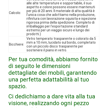
alle alte temperature e sopportabile, il suo
Spettacolo VR
aspetto e colore possono essere mantenuti
per più di 20 anni. Il materiale di alta qualità è
Calcolo:
l'unica cosa che adottiamo nella produzione,
Su di noi
rifinitura con lavorazione squisita e ispezione
rigorosa prima della spedizione. Completo di
Visita alla fabbrica
imballaggio per l'esportazione standard
estremo per un viaggio sicuro e lungo dei
prodotti.)
Controllo Qualità
Vetro temperato trasparente o colorato da 5
mm a 10 mm, lucidato sul bordo, completato
Bicchiere:
con un piccolo disco trasparente per
Contattaci
sostenere il piano in vetro.
Notizie
Per tua comodità, abbiamo fornito
di seguito le dimensioni
Casi
dettagliate dei mobili, garantendo
una perfetta adattabilità al tuo
Domande frequenti
spazio.
Ora chiacchieri
Ci dedichiamo a dare vita alla tua
visione, realizzando ogni pezzo