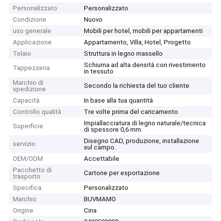
Personalizzato
Personalizzato
Condizione
Nuovo
uso generale
Mobili per hotel, mobili per appartamenti
Applicazione
Appartamento, Villa, Hotel, Progetto
Telaio
Struttura in legno massello
Schiuma ad alta densità con rivestimento
Tappezzeria
in tessuto
Marchio di
Secondo la richiesta del tuo cliente
spedizione
Capacità
In base alla tua quantità
Controllo qualità
Tre volte prima del caricamento
Impiallacciatura di legno naturale/tecnica
Superficie
di spessore 0,6 mm.
Disegno CAD, produzione, installazione
servizio
sul campo.
OEM/ODM
Accettabile
Pacchetto di
Cartone per esportazione
trasporto
Specifica
Personalizzato
Marchio
BUVMAMO
Origine
Cina