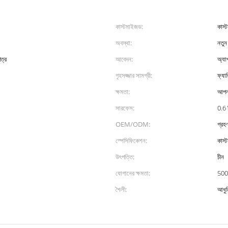
কাস্টমাইজড:
কাস্
অবস্থা:
নতুন
ত্র
আবেদন:
অ্যাপ
গৃহসজ্জার সামগ্রী:
ফ্যাব
ক্ষমতা:
আপনা
সারফেস:
0.6 
OEM/ODM:
গ্রহ
স্পেসিফিকেশন:
কাস্
উৎপত্তি:
চীন
যোগানের ক্ষমতা:
500
শৈলী:
আধু