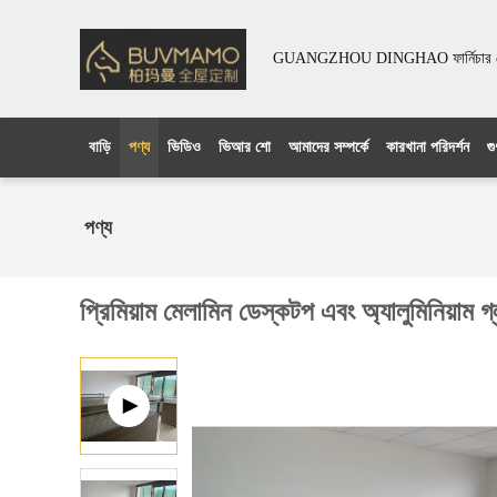
GUANGZHOU DINGHAO ফার্নিচার কো
বাড়ি
পণ্য
ভিডিও
ভিআর শো
আমাদের সম্পর্কে
কারখানা পরিদর্শন
গু
পণ্য
প্রিমিয়াম মেলামিন ডেস্কটপ এবং অ্যালুমিনিয়াম 