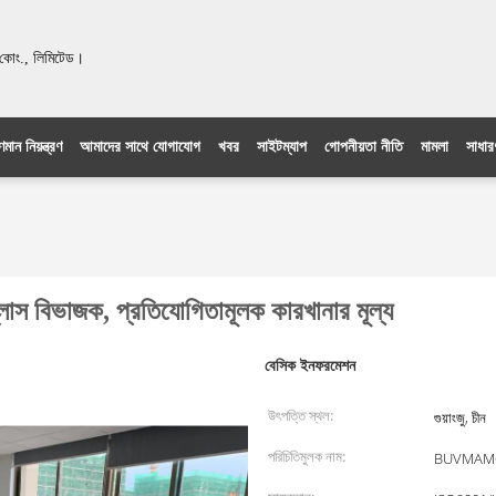
ং., লিমিটেড।
ণমান নিয়ন্ত্রণ
আমাদের সাথে যোগাযোগ
খবর
সাইটম্যাপ
গোপনীয়তা নীতি
মামলা
সাধারণ
গ্লাস বিভাজক, প্রতিযোগিতামূলক কারখানার মূল্য
বেসিক ইনফরমেশন
উৎপত্তি স্থল:
গুয়াংজু, চীন
পরিচিতিমুলক নাম:
BUVMAM