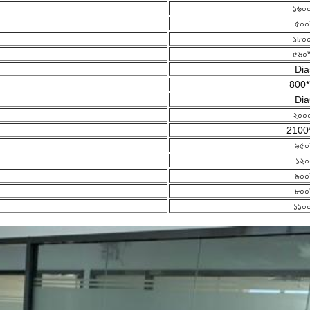
১৬০
৫০০
১৮০
৫৬০
Dia
800*
Dia
২০০
2100
৯৫০
১২০
৯০০
৮০০
১১০