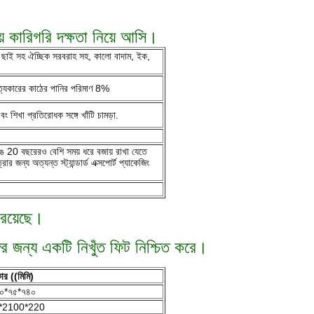
় কারিগরি দক্ষতা নিয়ে আসি।
ন ছাই সহ ঐচ্ছিক সরবরাহ সহ, কালো বাদাম, ইক,
 সত্যিকারের কাঠের পানির পরিমাণ 8%
শিখা প্রতিরোধক সঙ্গে খাঁটি চামড়া.
 রঙ 20 বছরেরও বেশি সময় ধরে বজায় রাখা যেতে
জন্য অত্যন্ত স্ট্যান্ডার্ড এক্সপোর্ট প্যাকেজিং
 রয়েছে।
গির জন্য একটি নিখুঁত ফিট নিশ্চিত করে।
র ((মিমি)
০*৭৫*৭৪০
*2100*220