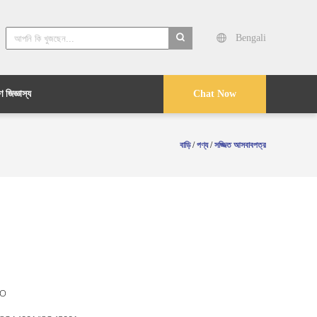
Bengali
search
 জিজ্ঞাস্য
Chat Now
বাড়ি
/
পণ্য
/
সজ্জিত আসবাবপত্র
O