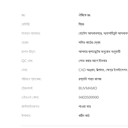
রঙ:
ঐচ্ছিক রঙ
রোটারি:
স্থির
সাধারণ ব্যবহার:
হোটেল আসবাবপত্র, অ্যাপার্টমেন্ট আসবাবপ
ফ্রেম:
সলিড কাঠের ফ্রেম
চালান চিহ্ন:
আপনার ক্লায়েন্টের অনুরোধ অনুযায়ী
QC চেক:
লোড করার আগে তিনবার
সেবা:
CAD অঙ্কন, উত্পাদন, ক্ষেত্র ইনস্টলেশন.
পরিবহন প্যাকেজ:
রপ্তানি শক্ত কাগজ
ট্রেডমার্ক:
BUVMAMO
এইচএস কোড:
9403509990
কাস্টমাইজেশন:
পাওয়া যায়
উপাদান:
কঠিন কাঠ