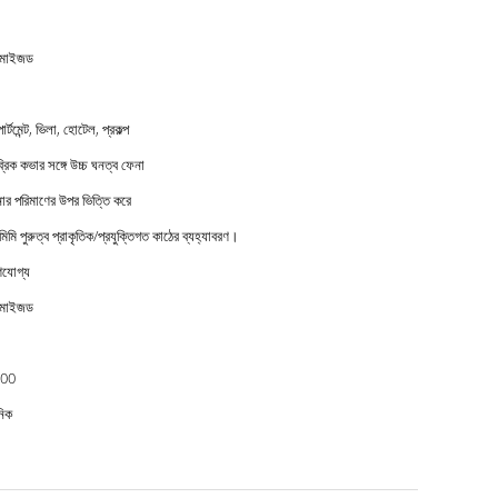
টমাইজড
ার্টমেন্ট, ভিলা, হোটেল, প্রকল্প
্রিক কভার সঙ্গে উচ্চ ঘনত্ব ফেনা
র পরিমাণের উপর ভিত্তি করে
মিমি পুরুত্ব প্রাকৃতিক/প্রযুক্তিগত কাঠের ব্যহ্যাবরণ।
ণযোগ্য
টমাইজড
00
নিক