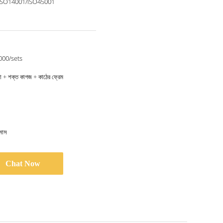
ISO14001/ISO45001
000/sets
ানো + শক্ত কাগজ + কাঠের ফ্রেম
মাস
Chat Now