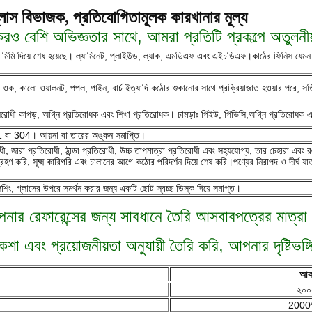
গ্লাস বিভাজক, প্রতিযোগিতামূলক কারখানার মূল্য
রও বেশি অভিজ্ঞতার সাথে, আমরা প্রতিটি প্রকল্পে অতুলনীয
0.6 মিমি দিয়ে শেষ হয়েছে। ল্যামিনেট, প্লাইউড, ল্যাক, এমডিএফ এবং এইচডিএফ।কাঠের ফিনিস যেম
য়াইট ওক, কালো ওয়ালনট, পপল, পাইন, বার্চ ইত্যাদি কঠোর শুকানোর সাথে প্রক্রিয়াজাত হওয়ার পরে,
লরোধী কাপড়, অগ্নি প্রতিরোধক এবং শিখা প্রতিরোধক। চামড়াঃ পিইউ, পিভিসি,অগ্নি প্রতিরোধক এবং 
ল 201 বা 304। আয়না বা তারের অঙ্কন সমাপ্তি।
ধী, জারা প্রতিরোধী, ঠান্ডা প্রতিরোধী, উচ্চ তাপমাত্রা প্রতিরোধী এবং সহ্যযোগ্য, তার চেহারা এবং
রি, সূক্ষ্ম কারিগরি এবং চালানের আগে কঠোর পরিদর্শন দিয়ে শেষ করি।পণ্যের নিরাপদ ও দীর্ঘ যাত্রার 
িশিং, গ্লাসের উপরে সমর্থন করার জন্য একটি ছোট স্বচ্ছ ডিস্ক দিয়ে সমাপ্ত।
নার রেফারেন্সের জন্য সাবধানে তৈরি আসবাবপত্রের মাত্রা
কশা এবং প্রয়োজনীয়তা অনুযায়ী তৈরি করি, আপনার দৃষ্টিভঙ্
আকা
২০০
2000