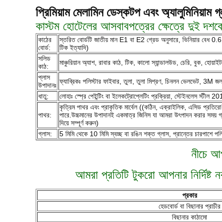
প্রিমিয়াম মেলামিন ডেস্কটপ এবং অ্যালুমিনিয়াম 
কাস্টম হোটেলের আসবাবপত্রের ক্ষেত্রে দুই দশকে
কাঠের
স্তরিত বোর্ডটি জাতীয় মান E1 বা E2 গ্রেড অনুসারে, ভিনিয়ার বেধ 
বোর্ড:
টিক ইত্যাদি)
সলিড
মাঞ্চুরিয়ান অ্যাশ, রাবার কাঠ, টিক, কালো স্যান্ডালউড, চেরি, বুক, হো
কাঠ:
প্লাস
ফ্যাব্রিকঃ পলিস্টার ফাইবার, তুলা, তুলা মিশ্রণ, চিনলন ভেলভেট, 3M জ
উপাদানঃ
ধাতু:
লোহাঃ স্প্রে পেইন্টিং বা ইলেকট্রোপ্লেটিং প্রক্রিয়া, স্টেইনলেস স্টী
কৃত্রিম পাথর এবং প্রাকৃতিক মার্বেল ((কঠিন, এক্রাইলিক, এসিড প্রতিরো
পাথর:
পারে.উচ্চমানের উপাদানই একমাত্র জিনিস যা আমরা উৎপাদন করার সময় গ্রহণ ক
দিয়ে সম্পূর্ণ করুন)
গ্লাস:
5 মিমি থেকে 10 মিমি স্বচ্ছ বা রঙিন শক্ত গ্লাস, প্রান্তের চারপাশে পল
নীচে আপ
আমরা প্রতিটি টুকরো আপনার নির্দিষ্ট ন
প্রকার
হেডবোর্ড বা বিছানার প্রাচীর
বিছানার কাঠামো