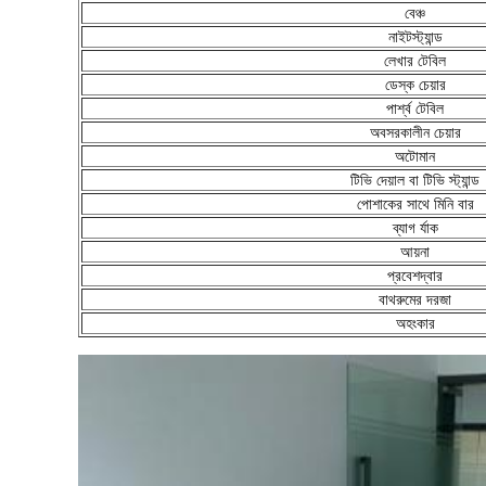
বেঞ্চ
নাইটস্ট্যান্ড
লেখার টেবিল
ডেস্ক চেয়ার
পার্শ্ব টেবিল
অবসরকালীন চেয়ার
অটোমান
টিভি দেয়াল বা টিভি স্ট্যান্ড
পোশাকের সাথে মিনি বার
ব্যাগ র্যাক
আয়না
প্রবেশদ্বার
বাথরুমের দরজা
অহংকার