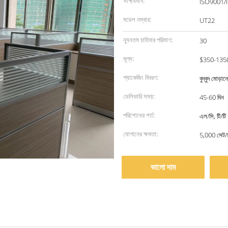
সাক্ষ্যদান:
ISO9001/
মডেল নম্বার:
UT22
ন্যূনতম চাহিদার পরিমাণ:
30
মূল্য:
$350-135
প্যাকেজিং বিবরণ:
বুদ্বুদ মোড়
ডেলিভারি সময়:
45-60 দিন
পরিশোধের শর্ত:
এল/সি, টি/টি
যোগানের ক্ষমতা:
5,000 সেট/
ভালো দাম