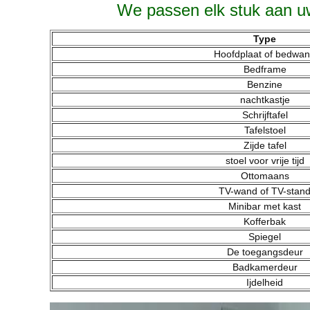
We passen elk stuk aan uw 
Type
Hoofdplaat of bedwa
Bedframe
Benzine
nachtkastje
Schrijftafel
Tafelstoel
Zijde tafel
stoel voor vrije tijd
Ottomaans
TV-wand of TV-stan
Minibar met kast
Kofferbak
Spiegel
De toegangsdeur
Badkamerdeur
Ijdelheid