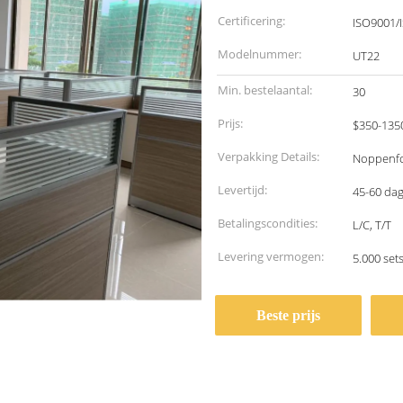
Certificering:
ISO9001/
Modelnummer:
UT22
Min. bestelaantal:
30
Prijs:
$350-135
Verpakking Details:
Noppenfo
Levertijd:
45-60 da
Betalingscondities:
L/C, T/T
Levering vermogen:
5.000 se
Beste prijs