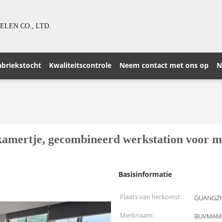
LEN CO., LTD.
abriekstocht
Kwaliteitscontrole
Neem contact met ons op
N
kamertje, gecombineerd werkstation voor 
Basisinformatie
Plaats van herkomst:
GUANGZH
Merknaam:
BUVMAM