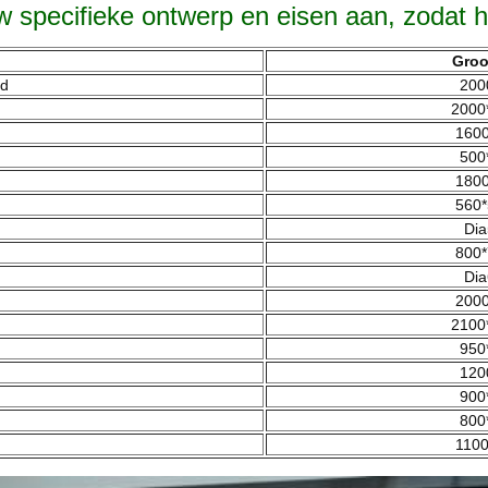
specifieke ontwerp en eisen aan, zodat het
Groo
nd
200
2000
1600
500
1800
560*
Dia
800*
Dia
d
2000
2100
950
120
900
800
1100