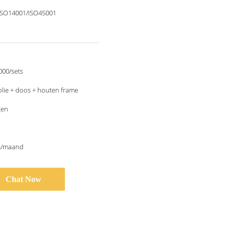
ISO14001/ISO45001
000/sets
lie + doos + houten frame
gen
ts/maand
Chat Now