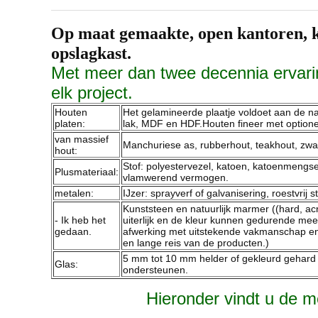
Op maat gemaakte, open kantoren, 
opslagkast.
Met meer dan twee decennia ervar
elk project.
Houten
Het gelamineerde plaatje voldoet aan de nat
platen:
lak, MDF en HDF.Houten fineer met optionel
van massief
Manchuriese as, rubberhout, teakhout, zwart
hout:
Stof: polyestervezel, katoen, katoenmengs
Plusmateriaal:
vlamwerend vermogen.
metalen:
IJzer: sprayverf of galvanisering, roestvrij s
Kunststeen en natuurlijk marmer ((hard, a
- Ik heb het
uiterlijk en de kleur kunnen gedurende me
gedaan.
afwerking met uitstekende vakmanschap en 
en lange reis van de producten.)
5 mm tot 10 mm helder of gekleurd gehard g
Glas:
ondersteunen.
Hieronder vindt u de m