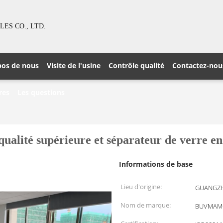
S CO., LTD.
pos de nous
Visite de l'usine
Contrôle qualité
Contactez-nou
res
Les questions
ualité supérieure et séparateur de verre en
Informations de base
Lieu d'origine:
GUANGZH
Nom de marque:
BUVMAM