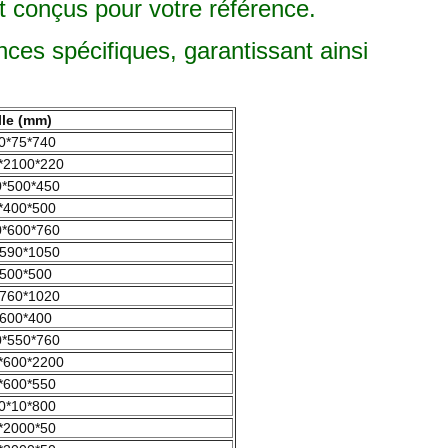
 conçus pour votre référence.
ces spécifiques, garantissant ainsi
lle (mm)
0*75*740
*2100*220
*500*450
*400*500
*600*760
590*1050
500*500
760*1020
600*400
*550*760
*600*2200
*600*550
0*10*800
*2000*50