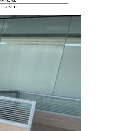
*2000*50
*520*400