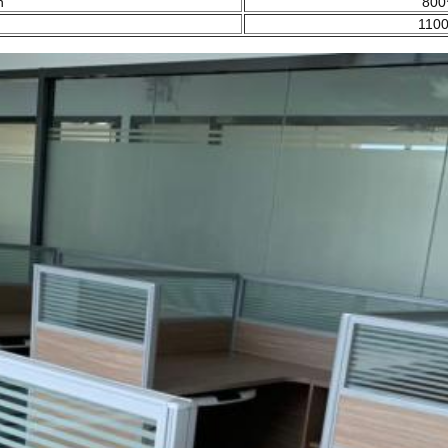
n
800
1100