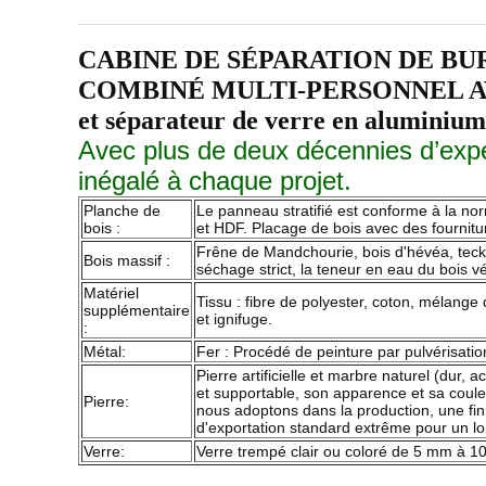
CABINE DE SÉPARATION DE BU
COMBINÉ MULTI-PERSONNEL AVEC
et séparateur de verre en aluminium,
Avec plus de deux décennies d’exper
inégalé à chaque projet.
Planche de
Le panneau stratifié est conforme à la no
bois :
et HDF. Placage de bois avec des fourniture
Frêne de Mandchourie, bois d'hévéa, teck, b
Bois massif :
séchage strict, la teneur en eau du bois v
Matériel
Tissu : fibre de polyester, coton, mélange 
supplémentaire
et ignifuge.
:
Métal:
Fer : Procédé de peinture par pulvérisation
Pierre artificielle et marbre naturel (dur, 
et supportable, son apparence et sa coul
Pierre:
nous adoptons dans la production, une fini
d'exportation standard extrême pour un lo
Verre:
Verre trempé clair ou coloré de 5 mm à 10 