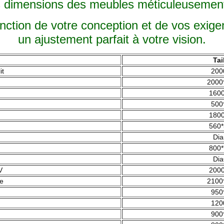
s dimensions des meubles méticuleusement
tion de votre conception et de vos exigen
un ajustement parfait à votre vision.
Tai
it
200
2000
1600
500
1800
560*
Dia
800*
Dia
V
2000
ie
2100
950
120
900