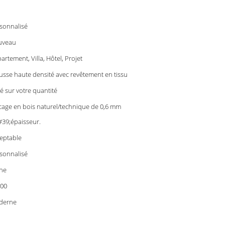
sonnalisé
uveau
artement, Villa, Hôtel, Projet
sse haute densité avec revêtement en tissu
é sur votre quantité
cage en bois naturel/technique de 0,6 mm
39;épaisseur.
eptable
sonnalisé
ne
00
derne