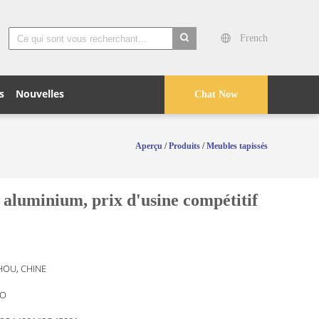
French
search
s
Nouvelles
Chat Now
Aperçu
/
Produits
/
Meubles tapissés
 aluminium, prix d'usine compétitif
OU, CHINE
O