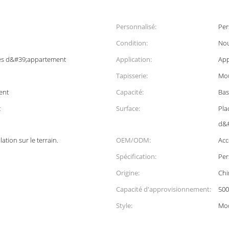
Personnalisé:
Per
Condition:
No
es d&#39;appartement
Application:
App
Tapisserie:
Mou
ent
Capacité:
Bas
t
Surface:
Pla
d&#
lation sur le terrain.
OEM/ODM:
Acc
Spécification:
Per
Origine:
Chi
Capacité d'approvisionnement:
500
Style:
Mo