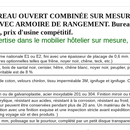
REAU OUVERT COMBINÉE SUR MESURE
 ARMOIRE DE RANGEMENT. Bureau en m
 prix d'usine compétitif.
tise dans le mobilier hôtelier sur mesure,
rme nationale E1 ou E2, fini avec une épaisseur de placage de 0,6 mm. 
s optionnelles telles que frêne, noyer noir, chêne, teck, etc.)
ois de santal noir, cerisier, hêtre, chêne blanc, noyer noir, peuplier, p
éritable est de 8 %
de coton, velours chinlon, tissu imperméable 3M, ignifuge et ignifuge. Cu
 ou de galvanoplastie, acier inoxydable 201 ou 304. Finition miroir ou t
acrylique, résistant aux acides, résistant à la corrosion, résistant au fro
eur peuvent être conservées pendant plus de 20 ans. Un matériau de ha
tion avec une finition exquise et une inspection stricte avant expéditi
ng voyage sûr et des produits. )
mm, polissage sur le pourtour, complété par un petit disque transparen