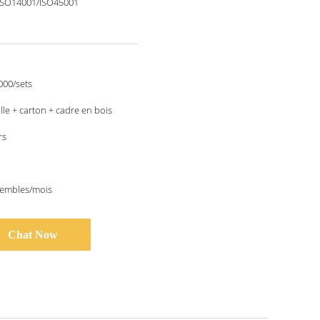
ISO14001/ISO45001
000/sets
lle + carton + cadre en bois
rs
sembles/mois
Chat Now