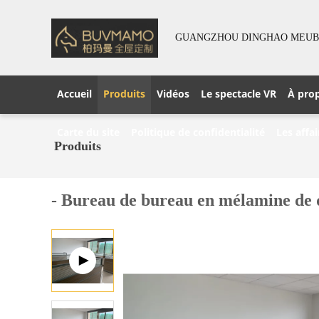
GUANGZHOU DINGHAO MEUBLE
Accueil
Produits
Vidéos
Le spectacle VR
À pro
Carte du site
Politique de confidentialité
Les affai
Produits
- Bureau de bureau en mélamine de q