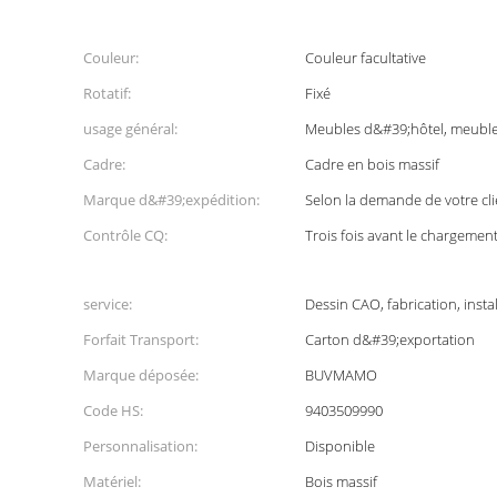
Couleur:
Couleur facultative
Rotatif:
Fixé
usage général:
Meubles d&#39;hôtel, meubl
Cadre:
Cadre en bois massif
Marque d&#39;expédition:
Selon la demande de votre cli
Contrôle CQ:
Trois fois avant le chargemen
service:
Dessin CAO, fabrication, instal
Forfait Transport:
Carton d&#39;exportation
Marque déposée:
BUVMAMO
Code HS:
9403509990
Personnalisation:
Disponible
Matériel:
Bois massif