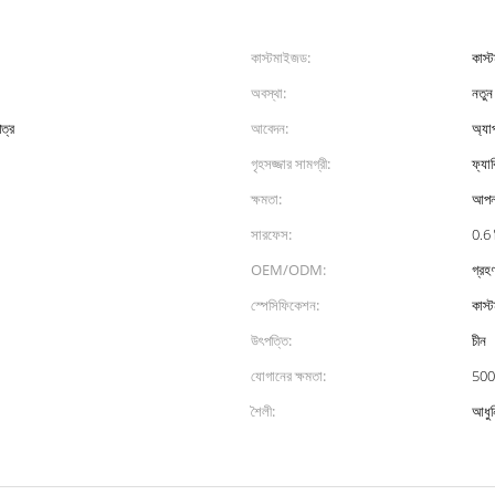
কাস্টমাইজড:
কাস্
অবস্থা:
নতুন
ত্র
আবেদন:
অ্যাপ
গৃহসজ্জার সামগ্রী:
ফ্যাব
ক্ষমতা:
আপনা
সারফেস:
0.6 
OEM/ODM:
গ্রহ
স্পেসিফিকেশন:
কাস্
উৎপত্তি:
চীন
যোগানের ক্ষমতা:
500
শৈলী:
আধু