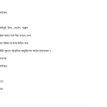
টমাইজড
ার্টমেন্ট, ভিলা, হোটেল, প্রকল্প
্রিক কভার সঙ্গে উচ্চ ঘনত্ব ফেনা
র পরিমাণের উপর ভিত্তি করে
মিমি পুরুত্ব প্রাকৃতিক/প্রযুক্তিগত কাঠের ব্যহ্যাবরণ।
ণযোগ্য
টমাইজড
00
নিক