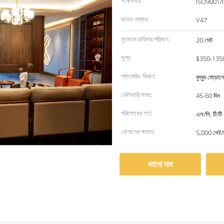
সাক্ষ্যদান:
ISO9001/
মডেল নম্বার:
V47
ন্যূনতম চাহিদার পরিমাণ:
20 সেট
মূল্য:
$350-135
প্যাকেজিং বিবরণ:
বুদ্বুদ মোড়
ডেলিভারি সময়:
45-60 দিন
পরিশোধের শর্ত:
এল/সি, টি/টি
যোগানের ক্ষমতা:
5,000 সেট/
ভালো দাম