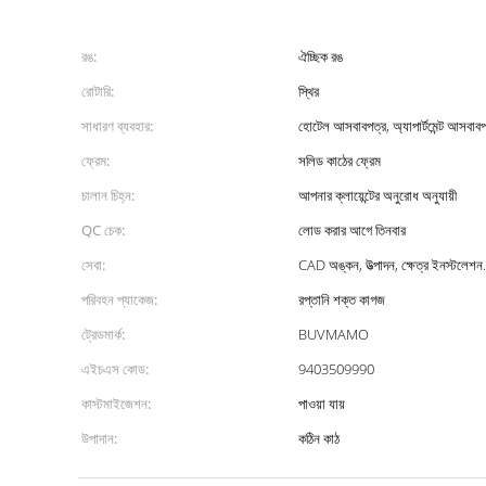
রঙ:
ঐচ্ছিক রঙ
রোটারি:
স্থির
সাধারণ ব্যবহার:
হোটেল আসবাবপত্র, অ্যাপার্টমেন্ট আসবাবপ
ফ্রেম:
সলিড কাঠের ফ্রেম
চালান চিহ্ন:
আপনার ক্লায়েন্টের অনুরোধ অনুযায়ী
QC চেক:
লোড করার আগে তিনবার
সেবা:
CAD অঙ্কন, উত্পাদন, ক্ষেত্র ইনস্টলেশন.
পরিবহন প্যাকেজ:
রপ্তানি শক্ত কাগজ
ট্রেডমার্ক:
BUVMAMO
এইচএস কোড:
9403509990
কাস্টমাইজেশন:
পাওয়া যায়
উপাদান:
কঠিন কাঠ