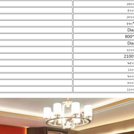
১৬০
৫০০
১৮০
৫৬০
Dia
800*
Dia
২০০
2100
৯৫০
১২০
৯০০
৮০০
১১০