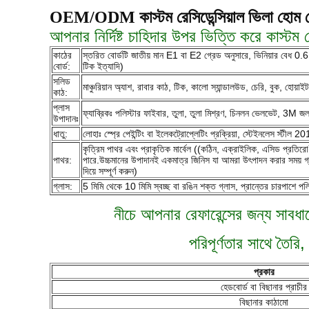
OEM/ODM কাস্টম রেসিডেন্সিয়াল ভিলা হোম
আপনার নির্দিষ্ট চাহিদার উপর ভিত্তি করে কাস্
কাঠের
স্তরিত বোর্ডটি জাতীয় মান E1 বা E2 গ্রেড অনুসারে, ভিনিয়ার বেধ 
বোর্ড:
টিক ইত্যাদি)
সলিড
মাঞ্চুরিয়ান অ্যাশ, রাবার কাঠ, টিক, কালো স্যান্ডালউড, চেরি, বুক, হো
কাঠ:
প্লাস
ফ্যাব্রিকঃ পলিস্টার ফাইবার, তুলা, তুলা মিশ্রণ, চিনলন ভেলভেট, 3M জ
উপাদানঃ
ধাতু:
লোহাঃ স্প্রে পেইন্টিং বা ইলেকট্রোপ্লেটিং প্রক্রিয়া, স্টেইনলেস স্টী
কৃত্রিম পাথর এবং প্রাকৃতিক মার্বেল ((কঠিন, এক্রাইলিক, এসিড প্রতিরো
পাথর:
পারে.উচ্চমানের উপাদানই একমাত্র জিনিস যা আমরা উৎপাদন করার সময় গ্রহণ ক
দিয়ে সম্পূর্ণ করুন)
গ্লাস:
5 মিমি থেকে 10 মিমি স্বচ্ছ বা রঙিন শক্ত গ্লাস, প্রান্তের চারপাশে পল
নীচে আপনার রেফারেন্সের জন্য সাবধা
পরিপূর্ণতার সাথে তৈরি
প্রকার
হেডবোর্ড বা বিছানার প্রাচীর
বিছানার কাঠামো