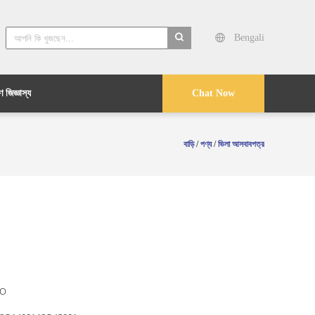
Bengali
search
 জিজ্ঞাস্য
Chat Now
বাড়ি
/
পণ্য
/
ভিলা আসবাবপত্র
O