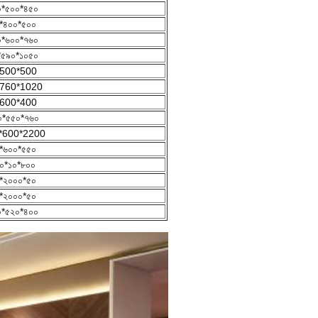
০*৫০০*৪৫০
*৪০০*৫০০
০*৬০০*৭৬০
*৫৯০*১০৫০
500*500
760*1020
600*400
০*৫৫০*৭৬০
*600*2200
*৬০০*৫৫০
০*১০*৮০০
*২০০০*৫০
*২০০০*৫০
০*৫২০*৪০০