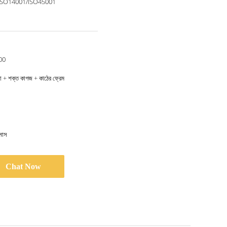
ISO14001/ISO45001
00
ানো + শক্ত কাগজ + কাঠের ফ্রেম
মাস
Chat Now