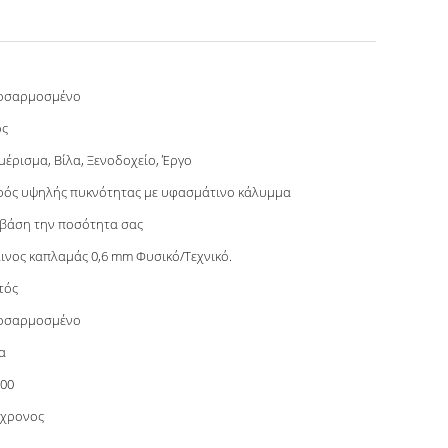
οσαρμοσμένο
ος
μέρισμα, Βίλα, Ξενοδοχείο, Έργο
ός υψηλής πυκνότητας με υφασμάτινο κάλυμμα
βάση την ποσότητα σας
ινος καπλαμάς 0,6 mm Φυσικό/Τεχνικό.
τός
οσαρμοσμένο
α
00
γχρονος