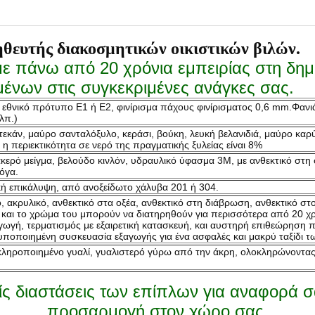
υτής διακοσμητικών οικιστικών βιλών.
 με πάνω από 20 χρόνια εμπειρίας στη δ
νων στις συγκεκριμένες ανάγκες σας.
 εθνικό πρότυπο E1 ή E2, φινίρισμα πάχους φινίρισματος 0,6 mm.Φανι
λπ.)
εκάν, μαύρο σανταλόξυλο, κεράσι, βούκη, λευκή βελανιδιά, μαύρο καρύ
 περιεκτικότητα σε νερό της πραγματικής ξυλείας είναι 8%
κερό μείγμα, βελούδο κινλόν, υδραυλικό ύφασμα 3M, με ανθεκτικό στη 
όγα.
κή επικάλυψη, από ανοξείδωτο χάλυβα 201 ή 304.
 ακρυλικό, ανθεκτικό στα οξέα, ανθεκτικό στη διάβρωση, ανθεκτικό στο
υ και το χρώμα του μπορούν να διατηρηθούν για περισσότερα από 20 χρ
ωγή, τερματισμός με εξαιρετική κατασκευή, και αυστηρή επιθεώρηση π
υποποιημένη συσκευασία εξαγωγής για ένα ασφαλές και μακρύ ταξίδι τ
ηροποιημένο γυαλί, γυαλιστερό γύρω από την άκρη, ολοκληρώνοντας μ
ίς διαστάσεις των επίπλων για αναφορά σα
προσαρμογή στον χώρο σας.