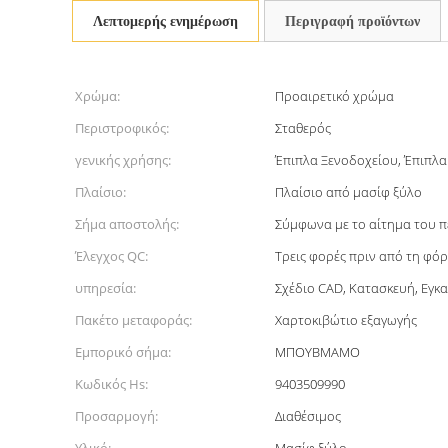
Λεπτομερής ενημέρωση
Περιγραφή προϊόντων
Χρώμα:
Προαιρετικό χρώμα
Περιστροφικός:
Σταθερός
γενικής χρήσης:
Έπιπλα Ξενοδοχείου, Έπιπλα
Πλαίσιο:
Πλαίσιο από μασίφ ξύλο
Σήμα αποστολής:
Σύμφωνα με το αίτημα του π
Έλεγχος QC:
Τρεις φορές πριν από τη φό
υπηρεσία:
Σχέδιο CAD, Κατασκευή, Εγκ
Πακέτο μεταφοράς:
Χαρτοκιβώτιο εξαγωγής
Εμπορικό σήμα:
ΜΠΟΥΒΜΑΜΟ
Κωδικός Hs:
9403509990
Προσαρμογή:
Διαθέσιμος