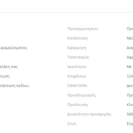
Προσαρμοσμένο:
Πρ
Κατάσταση:
Νέ
 Διαμερίσματος
Εφαρμογή:
Δια
Ταπετσαρία:
Αφρ
ελάτη σας
Ικανότητα:
Με 
ρτωση
Επιφάνεια:
Ξύλ
ατάσταση πεδίου.
OEM/ODM:
Δεκ
Προσδιορισμός:
Πρ
Προέλευση:
Κίν
Δυνατότητα προσφοράς:
500
Στυλ:
Σύ