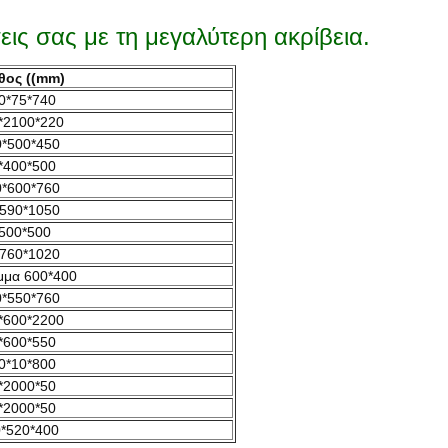
εις σας με τη μεγαλύτερη ακρίβεια.
θος ((mm)
0*75*740
*2100*220
*500*450
*400*500
*600*760
590*1050
500*500
760*1020
μμα 600*400
*550*760
*600*2200
*600*550
0*10*800
*2000*50
*2000*50
*520*400