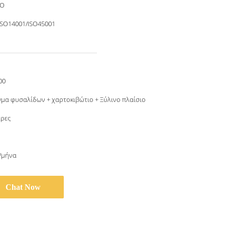
O
ISO14001/ISO45001
00
γμα φυσαλίδων + χαρτοκιβώτιο + Ξύλινο πλαίσιο
έρες
τ/μήνα
Chat Now