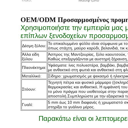
Υλικό:
Μασίφ ξύλο
OEM/ODM Προσαρμοσμένος προμηθε
Χρησιμοποιήστε την εμπειρία μας
επίπλων ξενοδοχείων προσαρμοσμέ
Το επικαλυμμένο φύλλο είναι σύμφωνα με το
Δέσμη ξύλου:
όπως στάχτη, μαύρο καρύδι, βελανιδιά, τικ κ
Άλλα είδη
Άσπρος της Μαντζουρίας, ξύλο καουτσούκ, τ
ξύλου
Καθώς επεξεργάζονται με αυστηρή ξήρανση, η
Υφάσματα: ίνες πολυεστέρα, βαμβάκι, βαμβα
Πλεονέκτημα:
με ανθεκτικό στη φωτιά και ανθεκτικό στη φλ
Μεταλλικό:
Σίδηρο: χρωματισμός με ψεκασμό ή ηλεκτρι
Τεχνητή πέτρα και φυσικό μάρμαρο ((σκληρό,
θερμοκρασίες και ανθεκτικό, Η εμφάνισή το
Στόουν:
το μόνο πράγμα που υιοθετούμε στην παραγ
αποστολή.Συμπληρώστε με την εξαιρετικά τ
5 mm έως 10 mm διαφανές ή χρωματιστό σκλ
Γυαλί:
στηρίξει το γυάλινο μέρος.
Παρακάτω είναι οι λεπτομερε