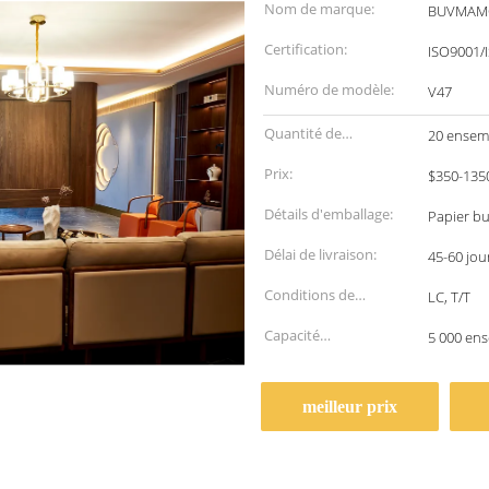
Nom de marque:
BUVMAM
Certification:
ISO9001/
Numéro de modèle:
V47
Quantité de
20 ensem
commande min:
Prix:
$350-135
Détails d'emballage:
Papier bu
Délai de livraison:
45-60 jou
Conditions de
LC, T/T
paiement:
Capacité
5 000 en
d'approvisionnement:
meilleur prix