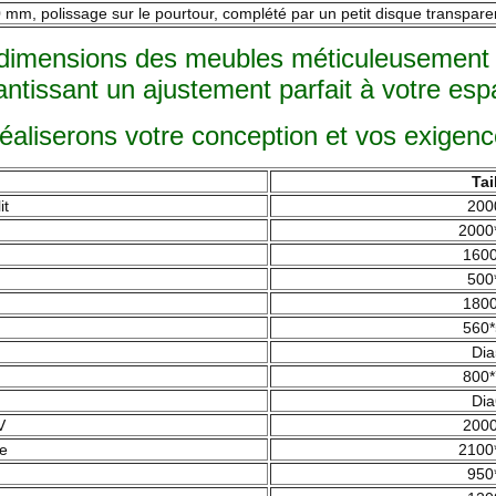
mm, polissage sur le pourtour, complété par un petit disque transparen
 dimensions des meubles méticuleusement dé
antissant un ajustement parfait à votre esp
réaliserons votre conception et vos exigenc
Tai
it
200
2000
1600
500
1800
560*
Dia
800*
Dia
V
2000
ie
2100
950