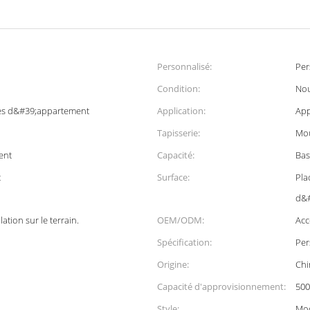
Personnalisé:
Per
Condition:
No
es d&#39;appartement
Application:
App
Tapisserie:
Mou
ent
Capacité:
Bas
t
Surface:
Pla
d&#
lation sur le terrain.
OEM/ODM:
Acc
Spécification:
Per
Origine:
Chi
Capacité d'approvisionnement:
500
Style:
Mo