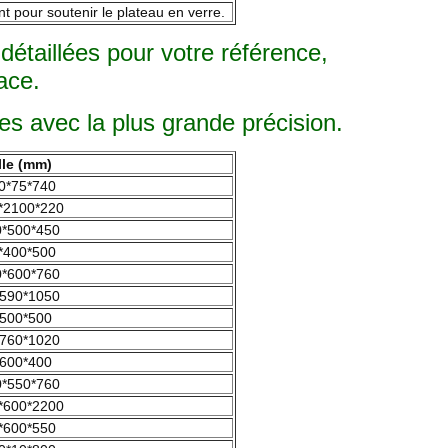
t pour soutenir le plateau en verre.
taillées pour votre référence,
ace.
es avec la plus grande précision.
lle (mm)
0*75*740
*2100*220
*500*450
*400*500
*600*760
590*1050
500*500
760*1020
600*400
*550*760
*600*2200
*600*550