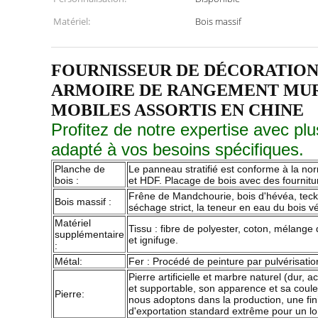
Matériel:
Bois massif
FOURNISSEUR DE DÉCORATION
ARMOIRE DE RANGEMENT MURA
MOBILES ASSORTIS EN CHINE
Profitez de notre expertise avec pl
adapté à vos besoins spécifiques.
Planche de
Le panneau stratifié est conforme à la no
bois :
et HDF. Placage de bois avec des fourniture
Frêne de Mandchourie, bois d'hévéa, teck, b
Bois massif :
séchage strict, la teneur en eau du bois v
Matériel
Tissu : fibre de polyester, coton, mélange 
supplémentaire
et ignifuge.
:
Métal:
Fer : Procédé de peinture par pulvérisation
Pierre artificielle et marbre naturel (dur, 
et supportable, son apparence et sa coul
Pierre:
nous adoptons dans la production, une fini
d'exportation standard extrême pour un lo