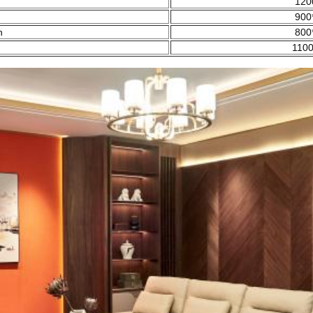
120
900
n
800
1100