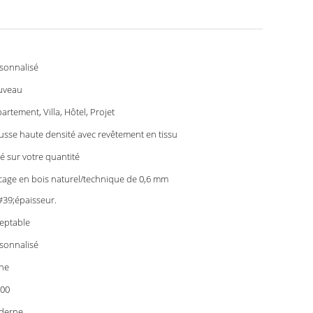
sonnalisé
uveau
artement, Villa, Hôtel, Projet
sse haute densité avec revêtement en tissu
é sur votre quantité
cage en bois naturel/technique de 0,6 mm
39;épaisseur.
eptable
sonnalisé
ne
00
derne