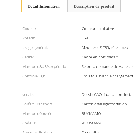
Détail Infomation
Description de produit
Couleur:
Couleur facultative
Rotatif:
Fixé
usage général:
Meubles d&#39;hôtel, meubl
Cadre:
Cadre en bois massif
Marque d&#39;expédition:
Selon la demande de votre cli
Contrôle CQ:
Trois fois avant le chargemen
service:
Dessin CAO, fabrication, instal
Forfait Transport:
Carton d&#39;exportation
Marque déposée:
BUVMAMO
Code HS:
9403509990
Personnalisation:
Disponible