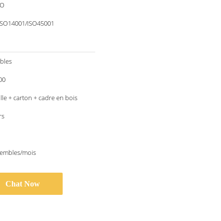
O
ISO14001/ISO45001
bles
00
lle + carton + cadre en bois
rs
sembles/mois
Chat Now