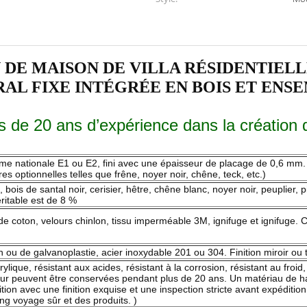
 DE MAISON DE VILLA RÉSIDENTIEL
L FIXE INTÉGRÉE EN BOIS ET ENS
us de 20 ans d’expérience dans la création 
rme nationale E1 ou E2, fini avec une épaisseur de placage de 0,6 mm. 
s optionnelles telles que frêne, noyer noir, chêne, teck, etc.)
ois de santal noir, cerisier, hêtre, chêne blanc, noyer noir, peuplier, p
éritable est de 8 %
de coton, velours chinlon, tissu imperméable 3M, ignifuge et ignifuge. Cu
 ou de galvanoplastie, acier inoxydable 201 ou 304. Finition miroir ou t
acrylique, résistant aux acides, résistant à la corrosion, résistant au fro
eur peuvent être conservées pendant plus de 20 ans. Un matériau de ha
tion avec une finition exquise et une inspection stricte avant expéditi
ng voyage sûr et des produits. )