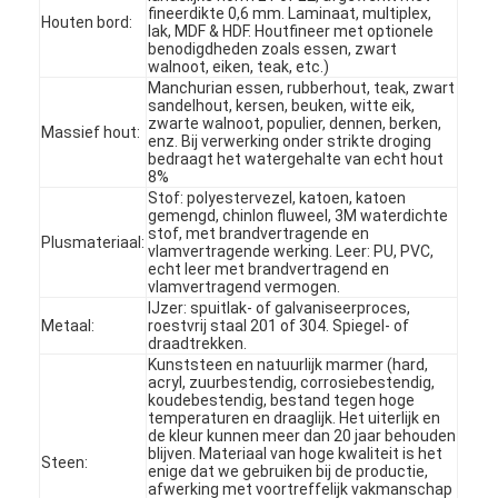
fineerdikte 0,6 mm. Laminaat, multiplex,
Houten bord:
lak, MDF & HDF. Houtfineer met optionele
benodigdheden zoals essen, zwart
walnoot, eiken, teak, etc.)
Manchurian essen, rubberhout, teak, zwart
sandelhout, kersen, beuken, witte eik,
zwarte walnoot, populier, dennen, berken,
Massief hout:
enz. Bij verwerking onder strikte droging
bedraagt ​​het watergehalte van echt hout
8%
Stof: polyestervezel, katoen, katoen
gemengd, chinlon fluweel, 3M waterdichte
stof, met brandvertragende en
Plusmateriaal:
vlamvertragende werking. Leer: PU, PVC,
echt leer met brandvertragend en
vlamvertragend vermogen.
IJzer: spuitlak- of galvaniseerproces,
Metaal:
roestvrij staal 201 of 304. Spiegel- of
draadtrekken.
Kunststeen en natuurlijk marmer (hard,
Huis
acryl, zuurbestendig, corrosiebestendig,
koudebestendig, bestand tegen hoge
temperaturen en draaglijk. Het uiterlijk en
Producten
de kleur kunnen meer dan 20 jaar behouden
blijven. Materiaal van hoge kwaliteit is het
Steen:
Video's
enige dat we gebruiken bij de productie,
afwerking met voortreffelijk vakmanschap