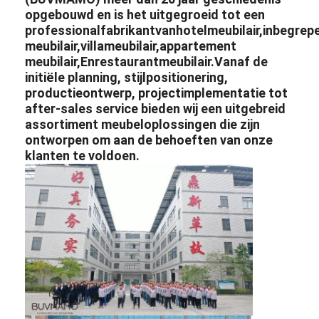
opgebouwd en is het uitgegroeid tot een
professional
fabrikant
van
hotelmeubilair,
inbegrep
meubilair,
villameubilair,
appartement
meubilair,
En
restaurantmeubilair.
Vanaf de
initiële planning, stijlpositionering,
productieontwerp, projectimplementatie tot
after-sales service bieden wij een uitgebreid
assortiment meubeloplossingen die zijn
ontworpen om aan de behoeften van onze
klanten te voldoen.