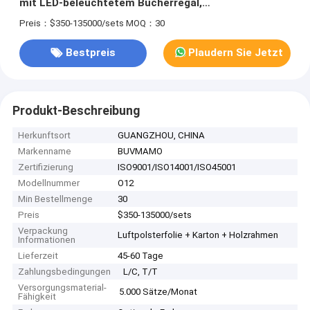
mit LED-beleuchtetem Bücherregal,
Festholzschreibtisch und weich geschlossenem
Preis：$350-135000/sets
MOQ：30
Schrank mit Festholz in China
Bestpreis
Plaudern Sie Jetzt
Produkt-Beschreibung
Herkunftsort
GUANGZHOU, CHINA
Markenname
BUVMAMO
Zertifizierung
ISO9001/ISO14001/ISO45001
Modellnummer
O12
Min Bestellmenge
30
Preis
$350-135000/sets
Verpackung
Luftpolsterfolie + Karton + Holzrahmen
Informationen
Lieferzeit
45-60 Tage
Zahlungsbedingungen
L/C, T/T
Versorgungsmaterial-
5.000 Sätze/Monat
Fähigkeit