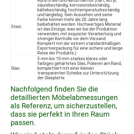
Kunststein und Naturmarmor (hart, Acryl,
säurebeständig, korrosionsbeständig,
VR-Show
kältebeständig, hochtemperaturbeständig
und langlebig. Sein Aussehen und seine
Über uns
Farbe können mehr als 20 Jahre lang
beibehalten werden. Hochwertiges Material
Stein:
ist das Einzige, was wir bei der Produktion
Werksbesichtigung
verwenden, mit exquisiter Verarbeitung und
strenger Kontrolle vor dem Versand.
Komplett mit der extrem standardmäßigen
Qualitätskontrolle
Exportverpackung für eine sichere und lange
Reise der Produkte.)
Kontakt mit uns
5 mm bis 10 mm starkes klares oder
farbiges gehärtetes Glas, Polieren am Rand,
Glas:
komplettiert mit einer kleinen
Neuigkeiten
transparenten Scheibe zur Unterstützung
der Glasplatte.
Rechtssachen
Nachfolgend finden Sie die
detaillierten Möbelabmessungen
Fragen und Antworten
als Referenz, um sicherzustellen,
Plaudern Sie Jetzt
dass sie perfekt in Ihren Raum
passen.