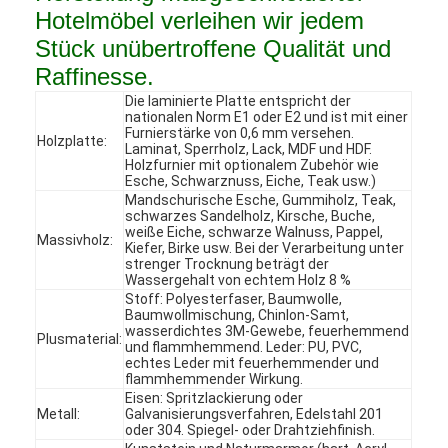
Hotelmöbel verleihen wir jedem
Stück unübertroffene Qualität und
Raffinesse.
Die laminierte Platte entspricht der
nationalen Norm E1 oder E2 und ist mit einer
Furnierstärke von 0,6 mm versehen.
Holzplatte:
Laminat, Sperrholz, Lack, MDF und HDF.
Holzfurnier mit optionalem Zubehör wie
Esche, Schwarznuss, Eiche, Teak usw.)
Mandschurische Esche, Gummiholz, Teak,
schwarzes Sandelholz, Kirsche, Buche,
weiße Eiche, schwarze Walnuss, Pappel,
Massivholz:
Kiefer, Birke usw. Bei der Verarbeitung unter
strenger Trocknung beträgt der
Wassergehalt von echtem Holz 8 %
Stoff: Polyesterfaser, Baumwolle,
Baumwollmischung, Chinlon-Samt,
wasserdichtes 3M-Gewebe, feuerhemmend
Zu Hause
Plusmaterial:
und flammhemmend. Leder: PU, PVC,
echtes Leder mit feuerhemmender und
Produkte
flammhemmender Wirkung.
Eisen: Spritzlackierung oder
Metall:
Galvanisierungsverfahren, Edelstahl 201
Videos
oder 304. Spiegel- oder Drahtziehfinish.