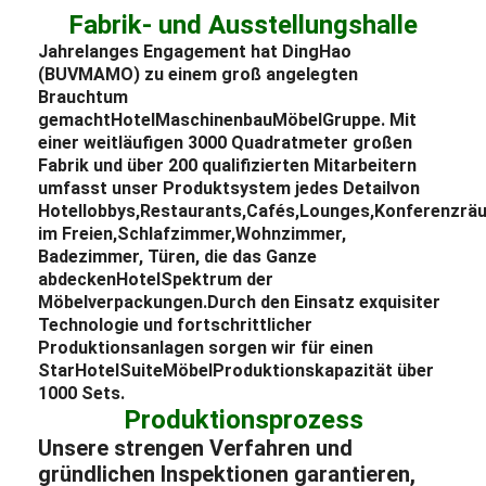
Fabrik- und Ausstellungshalle
Jahrelanges Engagement hat DingHao
(BUVMAMO) zu einem groß angelegten
Brauchtum
gemacht
Hotel
Maschinenbau
Möbel
Gruppe. Mit
einer weitläufigen 3000 Quadratmeter großen
Fabrik und über 200 qualifizierten Mitarbeitern
umfasst unser Produktsystem jedes Detail
von
Hotellobbys,
Restaurants,
Cafés,
Lounges,
Konferenzrä
im Freien,
Schlafzimmer,
Wohnzimmer,
Badezimmer, Türen, die das Ganze
abdecken
Hotel
Spektrum der
Möbelverpackungen.
Durch den Einsatz exquisiter
Technologie und fortschrittlicher
Produktionsanlagen sorgen wir für einen
Star
Hotel
Suite
Möbel
Produktionskapazität über
1000 Sets.
Produktionsprozess
Unsere strengen Verfahren und
gründlichen Inspektionen garantieren,