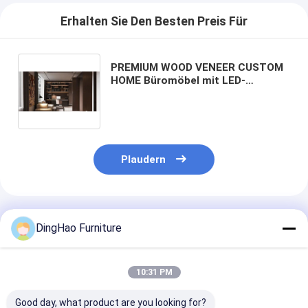
Erhalten Sie Den Besten Preis Für
PREMIUM WOOD VENEER CUSTOM
HOME Büromöbel mit LED-
beleuchtetem Bücherregal,
Festholzschreibtisch und weich
geschlossenem Schrank mit
Festholz in China
Plaudern
Empfohlene Produkte
DingHao Furniture
10:31 PM
Good day, what product are you looking for?