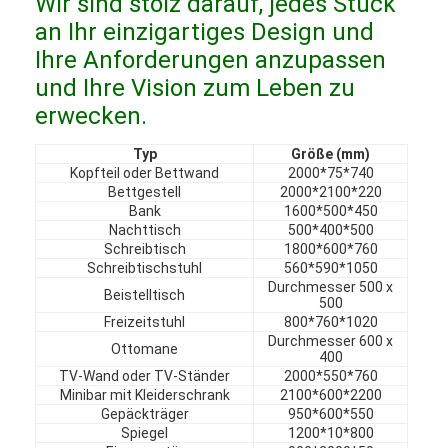
Wir sind stolz darauf, jedes Stück
Hotelmöbel
an Ihr einzigartiges Design und
Ihre Anforderungen anzupassen
Möbel für Villen
und Ihre Vision zum Leben zu
Wohnungsmöbel
erwecken.
Möbel für Geschäftsclubs
Typ
Größe (mm)
Kopfteil oder Bettwand
2000*75*740
Esszimmermöbel
Bettgestell
2000*2100*220
Bank
1600*500*450
Nachttisch
500*400*500
Büromöbel
Schreibtisch
1800*600*760
Schreibtischstuhl
560*590*1050
Einrichtungsgegenstände
Durchmesser 500 x
Beistelltisch
500
Polstermöbel
Freizeitstuhl
800*760*1020
Durchmesser 600 x
Ottomane
400
TV-Wand oder TV-Ständer
2000*550*760
Minibar mit Kleiderschrank
2100*600*2200
Gepäckträger
950*600*550
Spiegel
1200*10*800