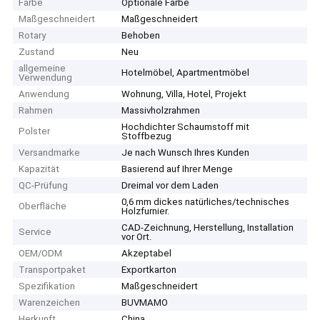
Farbe
Optionale Farbe
Maßgeschneidert
Maßgeschneidert
Rotary
Behoben
Zustand
Neu
allgemeine
Hotelmöbel, Apartmentmöbel
Verwendung
Anwendung
Wohnung, Villa, Hotel, Projekt
Rahmen
Massivholzrahmen
Hochdichter Schaumstoff mit
Polster
Stoffbezug
Versandmarke
Je nach Wunsch Ihres Kunden
Kapazität
Basierend auf Ihrer Menge
QC-Prüfung
Dreimal vor dem Laden
0,6 mm dickes natürliches/technisches
Oberfläche
Holzfurnier.
CAD-Zeichnung, Herstellung, Installation
Service
vor Ort.
OEM/ODM
Akzeptabel
Transportpaket
Exportkarton
Spezifikation
Maßgeschneidert
Warenzeichen
BUVMAMO
Herkunft
China