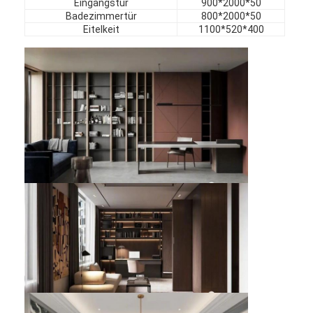
Eingangstür
900*2000*50
Badezimmertür
800*2000*50
Eitelkeit
1100*520*400