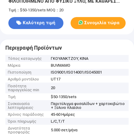
ΦΙΛΟΠΟΙΗΜΕΝΟ ΑΠΟ ΦΥΣΙΚΟ ΞΥΛΟ, ΜΕ ΚΑΘΑΡΕΣ
ΓΡΑΜΜΕΣ ΠΟΥ ΣΥΜΠΛΗΡΩΝΟΥΝ ΤΣΑΓΙΟΥΜΕΝΑ ΜΕ
Τιμή：$50-1350/sets
MOQ：20
ΓΥΑΛΙΝΟΥΣ ΤΟΙΧΟΥΣ ΚΑΙ ΕΣΩΤΕΡΙΚΟΥΣ ΚΗΠΟΥΣ.
ΕΝΑ γαλήνιο κέντρο για αθόρυβα τελετουργικά τσάι
Καλύτερη τιμή
Συνομιλία τώρα
και οικεία ΣΥΓΚΕΝΤΡΩΣΗ
Περιγραφή Προϊόντων
Τόπος καταγωγής
ΓΚΟΥΑΝΚΤΖΟΥ, ΚΙΝΑ
Μάρκα
BUVMAMO
Πιστοποίηση
ISO9001/ISO14001/ISO45001
Αριθμό μοντέλου
UT17
Ποσότητα
20
παραγγελίας min
Τιμή
$50-1350/sets
Συσκευασία
Περιτύλιγμα φυσαλίδων + χαρτοκιβώτιο
λεπτομέρειες
+ Ξύλινο πλαίσιο
Χρόνος παράδοσης
45-60 Ημέρες
Όροι πληρωμής
L/C,T/T
Δυνατότητα
5.000 σετ/μήνα
προσφοράς