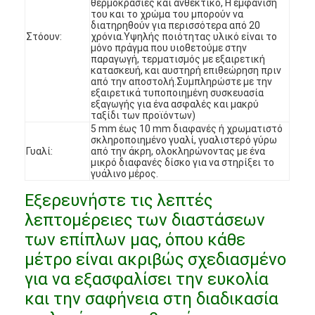
θερμοκρασίες και ανθεκτικό, Η εμφάνισή
Εμφάνιση VR
του και το χρώμα του μπορούν να
διατηρηθούν για περισσότερα από 20
Στόουν:
χρόνια.Υψηλής ποιότητας υλικό είναι το
Σχετικά με εμάς
μόνο πράγμα που υιοθετούμε στην
παραγωγή, τερματισμός με εξαιρετική
κατασκευή, και αυστηρή επιθεώρηση πριν
Επισκέψεις στο εργοστάσιο
από την αποστολή.Συμπληρώστε με την
εξαιρετικά τυποποιημένη συσκευασία
εξαγωγής για ένα ασφαλές και μακρύ
Έλεγχος Ποιότητας
ταξίδι των προϊόντων)
5 mm έως 10 mm διαφανές ή χρωματιστό
Επικοινωνήστε μαζί μας
σκληροποιημένο γυαλί, γυαλιστερό γύρω
Γυαλί:
από την άκρη, ολοκληρώνοντας με ένα
μικρό διαφανές δίσκο για να στηρίξει το
Ειδήσεις
γυάλινο μέρος.
Εξερευνήστε τις λεπτές
Υποθέσεις
λεπτομέρειες των διαστάσεων
Ερωτήσεις
των επίπλων μας, όπου κάθε
μέτρο είναι ακριβώς σχεδιασμένο
Συνομιλία τώρα
για να εξασφαλίσει την ευκολία
και την σαφήνεια στη διαδικασία