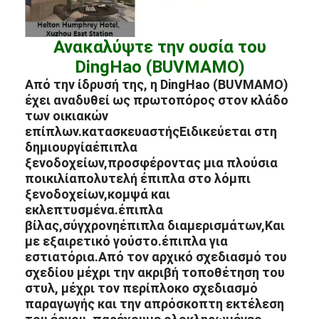
Ανακαλύψτε την ουσία του
DingHao (BUVMAMO)
Από την ίδρυσή της, η DingHao (BUVMAMO)
έχει αναδυθεί ως πρωτοπόρος στον κλάδο
των οικιακών
επίπλων.
κατασκευαστής
Ειδικεύεται στη
δημιουργία
έπιπλα
ξενοδοχείων,
προσφέροντας μια πλούσια
ποικιλία
πολυτελή έπιπλα στο λόμπι
ξενοδοχείων,
κομψά και
εκλεπτυσμένα.
έπιπλα
βίλας,
σύγχρονη
έπιπλα διαμερισμάτων,
Και
με εξαιρετικό γούστο.
έπιπλα για
εστιατόρια.
Από τον αρχικό σχεδιασμό του
σχεδίου μέχρι την ακριβή τοποθέτηση του
στυλ, μέχρι τον περίπλοκο σχεδιασμό
παραγωγής και την απρόσκοπτη εκτέλεση