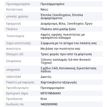
Προσαρμοσμένο
Προσαρμοσμένο
Κατάσταση
Νέος
Έπιπλα Ξενοδοχείου, Έπιπλα
γενικής χρήσης
Διαμερίσματος
Εφαρμογή
Διαμέρισμα, Βίλα, Ξενοδοχείο, Έργο
Πλαίσιο
Πλαίσιο από μασίφ ξύλο
Αφρός υψηλής πυκνότητας με
Ταπετσαρία
υφασμάτινο κάλυμμα
Σήμα αποστολής
Σύμφωνα με το αίτημα του πελάτη σας
Ικανότητα
Με βάση την ποσότητα σας
Έλεγχος QC
Τρεις φορές πριν από τη φόρτωση
Ξύλινος καπλαμάς 0,6 mm Φυσικό/
Επιφάνεια
Τεχνικό.
Σχέδιο CAD, Κατασκευή, Εγκατάσταση
υπηρεσία
πεδίου.
OEM/ODM
Δεκτός
Πακέτο μεταφοράς
Χαρτοκιβώτιο εξαγωγής
Προσδιορισμός
Προσαρμοσμένο
Εμπορικό σήμα
ΜΠΟΥΒΜΑΜΟ
Προέλευση
Κίνα
Κωδικός Hs
9403509990