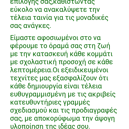
επιλογής σας,καθιστώντας
Έπιπλα ξενοδοχείων
εύκολο να ανακαλύψετε την
τέλεια ταινία για τις μοναδικές
Έπιπλα βίλας
σας ανάγκες.
Έπιπλα διαμερισμάτων
Είμαστε αφοσιωμένοι στο να
Έπιπλα εμπορικών συλλόγων
φέρουμε το όραμά σας στη ζωή
με την κατασκευή κάθε κομμάτι
Έπιπλα τραπεζαρίας
με σχολαστική προσοχή σε κάθε
Έπιπλα γραφείου
λεπτομέρεια.Οι εξειδικευμένοι
τεχνίτες μας εξασφαλίζουν ότι
Έπιπλα Σταθερής Τοποθέτησης
κάθε δημιουργία είναι τέλεια
Επικαλυμμένα έπιπλα
ευθυγραμμισμένη με τις ακριβείς
κατευθυντήριες γραμμές
σχεδιασμού και τις προδιαγραφές
σας, με αποκορύφωμα την άψογη
υλοποίηση της ιδέας σου.