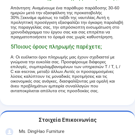
Απάντηση: Αναμένουμε ένα παράθυρο παράδοσης 30-60
ημερών μετά την εξασφάλιση της προκαταβολής
30%.Ξεκινάμε αμέσως το ταξίδι της ναυτιλίας.Αυτή η
προληπτική προσέγγιση εξασφαλίζει την έγκαιρη παραλαβή
της παραγγελίας σας, την απρόσκοπτη ενσωμάτωση στο
χρονοδιάγραμμα του έργου σας και σας επιτρέπει να
πραγματοποιήσετε το όραμά σας χωρίς καθυστέρηση.
5Ποιους όρους πληρωμής παρέχετε;
Α: Οι ευέλικτοι όροι πληρωμής μας έχουν σχεδιαστεί με
γνώμονα την ευκολία σας. Προσφέρουμε διάφορες
επιλογές, συμπεριλαμβανομένων των υπηρεσιών T / T, L /
C και escrow, μεταξύ άλλων.Αυτές οι προσαρμοσμένες
λύσεις καλύπτουν τις μοναδικές προτιμήσεις και τις
οικονομικές σας ανάγκες, διασφαλίζοντας μια ομαλή και
άνευ προβλημάτων εμπειρία συναλλαγών που
ανταποκρίνεται απόλυτα στις προσδοκίες σας.
Στοιχεία Επικοινωνίας
Ms. DingHao Furniture