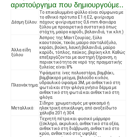
αριστούργημα που δημιουργούμε..
Το επικαλυμμένο φύλλο είναι σύμφωνα με
το εθνικό πρότυπο E1 ή E2, φινίρισμα
Δέσμη ξύλου:
πάχους φινίρισματος 0,6 mm.Φανιάρα
ξύλου με προαιρετικά συστατικά όπως
στάχτη, μαύρο καρύδι, βελανιδιά, τικ κλπ.)
Άσπρος της Μαντζουρίας, ξύλο
καουτσούκ, τεκάν, μαύρο σανταλόξυλο,
κεράσι, βούκη, λευκή βελανιδιά, μαύρο
Άλλα είδη
καρύδι, τόπλος, πεύκος, βερίκη κλπ. Καθώς
ξύλου
επεξεργάζονται με αυστηρή ξήρανση, η
περιεκτικότητα σε νερό της πραγματικής
ξυλείας είναι 8%
Υφάσματα: ίνες πολυεστέρα, βαμβάκι,
βαμβακερό μείγμα, βελούδο κινλόν,
υδραυλικό ύφασμα 3M, με ανθεκτικό στη
Πλεονέκτημα:
φωτιά και στην φλόγα.γνήσιο δέρμα με
ανθεκτικό στη φωτιά και ανθεκτικό στη
φλόγα.
Σπίτι
Σίδηρο: χρωματισμός με ψεκασμό ή
Μεταλλικό:
ηλεκτρική επικάλυψη, από ανοξείδωτο
χάλυβα 201 ή 304.
Προϊόντα
Τεχνητή πέτρα και φυσικό μάρμαρο
((σκληρό, ακρυλικό, ανθεκτικό στα οξέα,
ανθεκτικό στη διάβρωση, ανθεκτικό στο
Βίντεο
κρύο, ανθεκτικό στις υψηλές