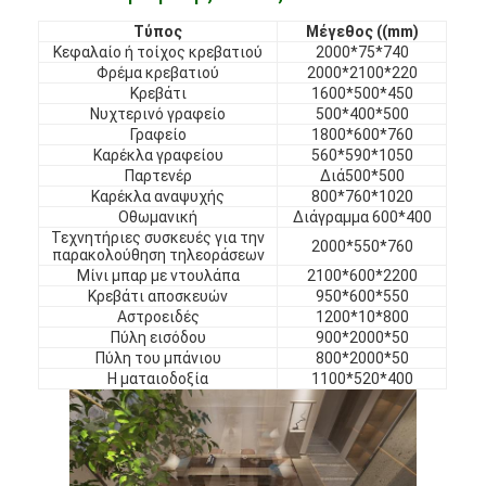
Τύπος
Μέγεθος ((mm)
Κεφαλαίο ή τοίχος κρεβατιού
2000*75*740
Φρέμα κρεβατιού
2000*2100*220
Κρεβάτι
1600*500*450
Νυχτερινό γραφείο
500*400*500
Γραφείο
1800*600*760
Καρέκλα γραφείου
560*590*1050
Παρτενέρ
Διά500*500
Καρέκλα αναψυχής
800*760*1020
Οθωμανική
Διάγραμμα 600*400
Τεχνητήριες συσκευές για την
2000*550*760
παρακολούθηση τηλεοράσεων
Μίνι μπαρ με ντουλάπα
2100*600*2200
Κρεβάτι αποσκευών
950*600*550
Αστροειδές
1200*10*800
Πύλη εισόδου
900*2000*50
Πύλη του μπάνιου
800*2000*50
Η ματαιοδοξία
1100*520*400