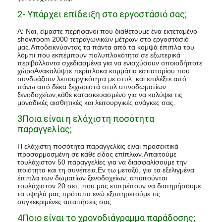
2- Υπάρχει επίδειξη στο εργοστάσιό σας;
Α: Ναι, είμαστε περήφανοι που διαθέτουμε ένα εκτεταμένο
showroom 2000 τετραγωνικών μέτρων στο εργοστάσιό
μας.Αποδεικνύοντας τα πάντα από τα κομψά έπιπλα του
λόμπι που εκπέμπουν πολυπλοκότητα σε εξωτερικά
περιβάλλοντα σχεδιασμένα για να ενισχύσουν οποιοδήποτε
χώροΑνακαλύψτε περίπλοκα κομμάτια εστιατορίου που
συνδυάζουν λειτουργικότητα με στυλ, και επιλέξτε από
πάνω από δέκα ξεχωριστά στυλ υπνοδωματίων
ξενοδοχείων,κάθε κατασκευασμένο για να καλύψει τις
μοναδικές αισθητικές και λειτουργικές ανάγκες σας.
3Ποια είναι η ελάχιστη ποσότητα
παραγγελίας;
Η ελάχιστη ποσότητα παραγγελίας είναι προσεκτικά
προσαρμοσμένη σε κάθε είδος επίπλων.Απαιτούμε
τουλάχιστον 50 παραγγελίες για να διασφαλίσουμε την
ποιότητα και τη συνέπεια.Εν τω μεταξύ, για τα εξελιγμένα
έπιπλα των δωματίων ξενοδοχείων, απαιτούνται
τουλάχιστον 20 σετ, που μας επιτρέπουν να διατηρήσουμε
τα υψηλά μας πρότυπα ενώ εξυπηρετούμε τις
συγκεκριμένες απαιτήσεις σας.
4Ποιο είναι το χρονοδιάγραμμα παράδοσης;