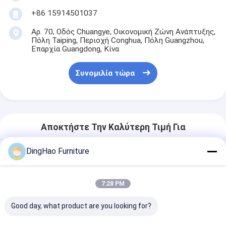
+86 15914501037
Αρ. 70, Οδός Chuangye, Οικονομική Ζώνη Ανάπτυξης,
Πόλη Taiping, Περιοχή Conghua, Πόλη Guangzhou,
Επαρχία Guangdong, Κίνα
Συνομιλία τώρα
Αποκτήστε Την Καλύτερη Τιμή Για
DingHao Furniture
ΤΡΑΠΕΖΙ ΤΣΑΓΙΟΥ ΕΜΠΝΕΥΣΜΕΝΟ
ΑΠΟ ΖΕΝ ΦΙΛΟΠΟΙΗΜΕΝΟ ΑΠΟ
ΦΥΣΙΚΟ ΞΥΛΟ, ΜΕ ΚΑΘΑΡΕΣ
7:28 PM
ΓΡΑΜΜΕΣ ΠΟΥ ΣΥΜΠΛΗΡΩΝΟΥΝ
ΤΣΑΓΙΟΥΜΕΝΑ ΜΕ ΓΥΑΛΙΝΟΥΣ
Good day, what product are you looking for?
ΤΟΙΧΟΥΣ ΚΑΙ ΕΣΩΤΕΡΙΚΟΥΣ
ΚΗΠΟΥΣ. ΕΝΑ γαλήνιο κέντρο για