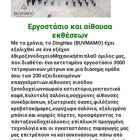
Εργοστάσιο και αίθουσα
εκθέσεων
Με τα χρόνια, το DingHao (BUVMAMO) έχει
εξελιχθεί σε ένα εξέχον
έθιμο
ξενοδοχείο
Μηχανική
έπιπλα
Ο όμιλος μας,
που διαθέτει ένα εκτεταμένο εργοστάσιο 3000
τετραγωνικών μέτρων και μια διάσημη ομάδα
άνω των 200 εξειδικευμένων
επαγγελματιών.
αίθουσες εισόδου
ξενοδοχείων
να
ωραία εστιατόρια,
γοητευτικά
καφέ,
πολυτελή σαλόνια,
σύγχρονες αίθουσες
συνεδριάσεων, εξωτερικές όασες,
φιλόξενες
κρεβατοκάμαρες,
ευρύχωρα σαλόνια, εξελιγμένα
μπάνια και κομψές πόρτες, προσφέροντας τα
πάντα
ξενοδοχείο
λύσεις επίπλων.
Η προηγμένη
τεχνολογία και οι εγκαταστάσεις παραγωγής μας
μας επιτρέπουν να κατασκευάσουμε πάνω από