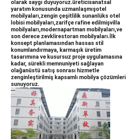
olarak saygı duyuyoruz.
üretici
sanatsal
yaratım konusunda uzmanlaşmış
otel
mobilyaları,
zengin çeşitlilik sunan
lüks otel
lobisi mobilyaları,
zarifçe rafine edilmiş
villa
mobilyaları,
modern
apartman mobilyaları,
ve
son derece zevkli
restoran mobilyaları.
İlk
konsept planlamasından hassas stil
konumlandırmaya, karmaşık üretim
tasarımına ve kusursuz proje uygulamasına
kadar, sürekli memnuniyeti sağlayan
olağanüstü satış sonrası hizmetle
zenginleştirilmiş kapsamlı mobilya çözümleri
sunuyoruz.