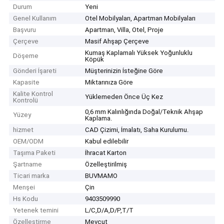
Durum
Yeni
Genel Kullanım
Otel Mobilyaları, Apartman Mobilyaları
Başvuru
Apartman, Villa, Otel, Proje
Çerçeve
Masif Ahşap Çerçeve
Kumaş Kaplamalı Yüksek Yoğunluklu
Döşeme
Köpük
Gönderi İşareti
Müşterinizin İsteğine Göre
Kapasite
Miktarınıza Göre
Kalite Kontrol
Yüklemeden Önce Üç Kez
Kontrolü
0,6 mm Kalınlığında Doğal/Teknik Ahşap
Yüzey
Kaplama.
hizmet
CAD Çizimi, İmalatı, Saha Kurulumu.
OEM/ODM
Kabul edilebilir
Taşıma Paketi
İhracat Karton
Şartname
Özelleştirilmiş
Ticari marka
BUVMAMO
Menşei
Çin
Hs Kodu
9403509990
Yetenek temini
L/C,D/A,D/P,T/T
Özelleştirme
Mevcut