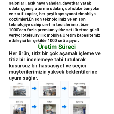
salonları, açık hava vahaları,
davetkar yatak
odaları,
geniş oturma odaları, sofistike banyolar
ve zarif kapılar, her şeyi kapsayan
otel
mobilya
çözümleri.
En son teknolojimiz ve en son
teknolojiye sahip üretim tesislerimiz, bize
1000'den fazla premium yıldız seti üretme gücü
veriyor
otel
süit
yıllık mobilya.
Üretim kapasitemiz
etkileyici bir şekilde 1000 seti aşıyor.
Üretim Süreci
Her ürün, titiz bir çok aşamalı işleme ve
titiz bir incelemeye tabi tutularak
kusursuz bir hassasiyet ve seçici
müşterilerimizin yüksek beklentilerine
uyum sağlar.