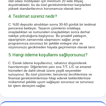
otel odası mobilyaları için minimum 20 sete ihtiyaç
duyulmaktadır, bu da özel gereksinimlerinizi karşılarken
yüksek standartlarımızı korumamıza olanak tanır.
4. Teslimat süreniz nedir?
C: %30 depozito alındıktan sonra 30-60 günlük bir teslimat
penceresi bekleyin. Tasarım çizimlerini ortaklaşa
onayladıktan ve numuneleri onayladıktan sonra derhal
nakliye yolculuğuna başlıyoruz. Bu proaktif yaklaşım,
siparişinizin zamanında ulaşmasını sağlar, proje
programınıza sorunsuz bir şekilde entegre olur ve
vizyonunuzu gecikmeden hayata geçirmenize olanak tanır.
5. Hangi ödeme koşullarını sağlıyorsunuz?
C: Esnek ödeme koşullarımız, rahatınız düşünülerek
hazırlanmıştır. Diğerlerinin yanı sıra T/T, L/C ve emanet
hizmetleri de dahil olmak üzere çeşitli seçenekler
sunuyoruz. Bu özel çözümler, benzersiz tercihlerinize ve
finansal gereksinimlerinize hitap ederek beklentilerinize
mükemmel şekilde uyum sağlayan sorunsuz ve sorunsuz
bir işlem deneyimi sağlar.