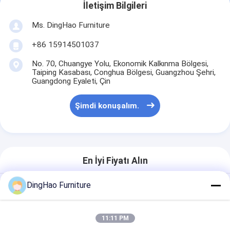
İletişim Bilgileri
Ms. DingHao Furniture
+86 15914501037
No. 70, Chuangye Yolu, Ekonomik Kalkınma Bölgesi,
Taiping Kasabası, Conghua Bölgesi, Guangzhou Şehri,
Guangdong Eyaleti, Çin
Şimdi konuşalım.
En İyi Fiyatı Alın
DingHao Furniture
ZEN ilhamlı çay masası doğal
ağaçtan yapılmış, temiz
çizgileriyle cam duvarlı çay
11:11 PM
odaları ve iç bahçeleri