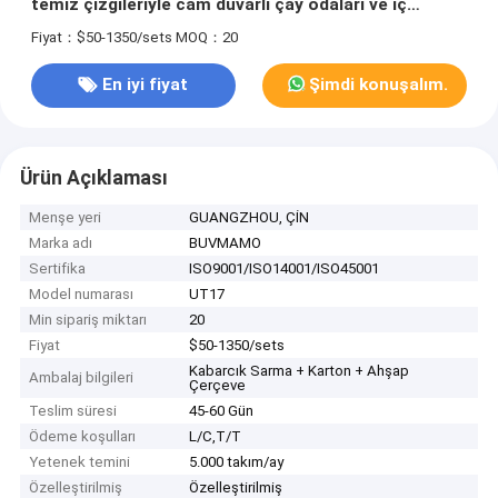
temiz çizgileriyle cam duvarlı çay odaları ve iç
bahçeleri tamamlayan.
Fiyat：$50-1350/sets
MOQ：20
En iyi fiyat
Şimdi konuşalım.
Ürün Açıklaması
Menşe yeri
GUANGZHOU, ÇİN
Marka adı
BUVMAMO
Sertifika
ISO9001/ISO14001/ISO45001
Model numarası
UT17
Min sipariş miktarı
20
Fiyat
$50-1350/sets
Kabarcık Sarma + Karton + Ahşap
Ambalaj bilgileri
Çerçeve
Teslim süresi
45-60 Gün
Ödeme koşulları
L/C,T/T
Yetenek temini
5.000 takım/ay
Özelleştirilmiş
Özelleştirilmiş