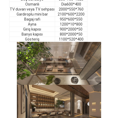
Osmanlı
Dia600*400
TV duvarı veya TV sehpası
2000*550*760
Gardıroplu mini bar
2100*600*2200
Bagaj rafı
950*600*550
Ayna
1200*10*800
Giriş kapısı
900*2000*50
Banyo kapısı
800*2000*50
Gösteriş
1100*520*400