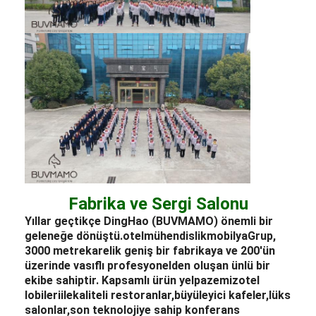
Fabrika ve Sergi Salonu
Yıllar geçtikçe DingHao (BUVMAMO) önemli bir
geleneğe dönüştü.
otel
mühendislik
mobilya
Grup,
3000 metrekarelik geniş bir fabrikaya ve 200'ün
üzerinde vasıflı profesyonelden oluşan ünlü bir
ekibe sahiptir. Kapsamlı ürün yelpazemiz
otel
lobileri
ile
kaliteli restoranlar,
büyüleyici kafeler,
lüks
salonlar,
son teknolojiye sahip konferans