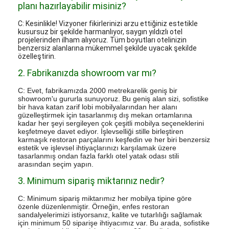
planı hazırlayabilir misiniz?
C: Kesinlikle! Vizyoner fikirlerinizi arzu ettiğiniz estetikle
kusursuz bir şekilde harmanlıyor, saygın yıldızlı otel
projelerinden ilham alıyoruz. Tüm boyutları otelinizin
benzersiz alanlarına mükemmel şekilde uyacak şekilde
özelleştirin.
2. Fabrikanızda showroom var mı?
C: Evet, fabrikamızda 2000 metrekarelik geniş bir
showroom'u gururla sunuyoruz. Bu geniş alan sizi, sofistike
bir hava katan zarif lobi mobilyalarından her alanı
güzelleştirmek için tasarlanmış dış mekan ortamlarına
kadar her şeyi sergileyen çok çeşitli mobilya seçeneklerini
keşfetmeye davet ediyor. İşlevselliği stille birleştiren
karmaşık restoran parçalarını keşfedin ve her biri benzersiz
estetik ve işlevsel ihtiyaçlarınızı karşılamak üzere
tasarlanmış ondan fazla farklı otel yatak odası stili
arasından seçim yapın.
3. Minimum sipariş miktarınız nedir?
C: Minimum sipariş miktarımız her mobilya tipine göre
özenle düzenlenmiştir. Örneğin, enfes restoran
sandalyelerimizi istiyorsanız, kalite ve tutarlılığı sağlamak
için minimum 50 siparişe ihtiyacımız var. Bu arada, sofistike