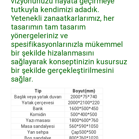
vizyonunuzu hayata geçirmeye
otel mobilyaları
tutkuyla kendimizi adadık.
Yetenekli zanaatkarlarımız, her
Villa Mobilyaları
tasarımın tam tasarım
Daire Mobilyaları
yönergeleriniz ve
spesifikasyonlarınızla mükemmel
Ticari kulüp mobilyaları
bir şekilde hizalanmasını
Yemek odası mobilyaları
sağlayarak konseptinizin kusursuz
bir şekilde gerçekleştirilmesini
Ofis mobilyaları
sağlar.
Mobilya Fikstürü
Tip
Boyut(mm)
Başlık veya yatak duvarı
2000*75*740
Döşemeli Mobilya
Yatak çerçevesi
2000*2100*220
Bank
1600*500*450
Komidin
500*400*500
Yazı masası
1800*600*760
Masa sandalyesi
560*590*1050
Yan sehpa
Çap500*500
Boş sandalye
800*760*1020