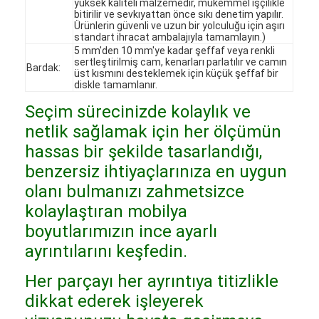
yüksek kaliteli malzemedir, mükemmel işçilikle
VR şovu
bitirilir ve sevkıyattan önce sıkı denetim yapılır.
Ürünlerin güvenli ve uzun bir yolculuğu için aşırı
standart ihracat ambalajıyla tamamlayın.)
Bizim Hakkımızda
5 mm'den 10 mm'ye kadar şeffaf veya renkli
sertleştirilmiş cam, kenarları parlatılır ve camın
Bardak:
üst kısmını desteklemek için küçük şeffaf bir
Fabrika turu
diskle tamamlanır.
Kalite Kontrol
Seçim sürecinizde kolaylık ve
netlik sağlamak için her ölçümün
Bize Ulaşın
hassas bir şekilde tasarlandığı,
benzersiz ihtiyaçlarınıza en uygun
Haberler
olanı bulmanızı zahmetsizce
Davalar
kolaylaştıran mobilya
boyutlarımızın ince ayarlı
Sorular
ayrıntılarını keşfedin.
Şimdi konuşalım.
Her parçayı her ayrıntıya titizlikle
dikkat ederek işleyerek