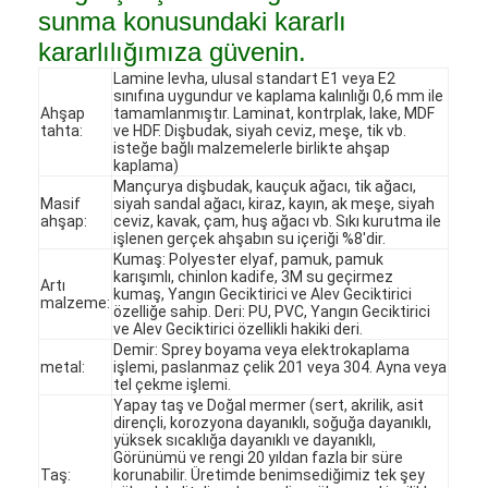
sunma konusundaki kararlı
kararlılığımıza güvenin.
Lamine levha, ulusal standart E1 veya E2
sınıfına uygundur ve kaplama kalınlığı 0,6 mm ile
Ahşap
tamamlanmıştır. Laminat, kontrplak, lake, MDF
tahta:
ve HDF. Dişbudak, siyah ceviz, meşe, tik vb.
isteğe bağlı malzemelerle birlikte ahşap
kaplama)
Mançurya dişbudak, kauçuk ağacı, tik ağacı,
Masif
siyah sandal ağacı, kiraz, kayın, ak meşe, siyah
ahşap:
ceviz, kavak, çam, huş ağacı vb. Sıkı kurutma ile
işlenen gerçek ahşabın su içeriği %8'dir.
Kumaş: Polyester elyaf, pamuk, pamuk
karışımlı, chinlon kadife, 3M su geçirmez
Artı
kumaş, Yangın Geciktirici ve Alev Geciktirici
malzeme:
özelliğe sahip. Deri: PU, PVC, Yangın Geciktirici
ve Alev Geciktirici özellikli hakiki deri.
Demir: Sprey boyama veya elektrokaplama
Evde
metal:
işlemi, paslanmaz çelik 201 veya 304. Ayna veya
tel çekme işlemi.
Yapay taş ve Doğal mermer (sert, akrilik, asit
Ürünler
dirençli, korozyona dayanıklı, soğuğa dayanıklı,
yüksek sıcaklığa dayanıklı ve dayanıklı,
Görünümü ve rengi 20 yıldan fazla bir süre
Videolar
Taş:
korunabilir. Üretimde benimsediğimiz tek şey