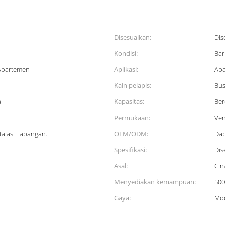
Disesuaikan:
Dis
Kondisi:
Bar
 Apartemen
Aplikasi:
Apa
Kain pelapis:
Bus
a
Kapasitas:
Ber
Permukaan:
Ven
alasi Lapangan.
OEM/ODM:
Dap
Spesifikasi:
Dis
Asal:
Cin
Menyediakan kemampuan:
500
Gaya:
Mo