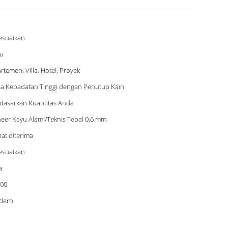
esuaikan
u
rtemen, Villa, Hotel, Proyek
a Kepadatan Tinggi dengan Penutup Kain
dasarkan Kuantitas Anda
eer Kayu Alami/Teknis Tebal 0,6 mm.
at diterima
esuaikan
a
00
dern