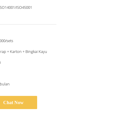
ISO14001/ISO45001
000/sets
ap + Karton + Bingkai Kayu
i
/bulan
Chat Now