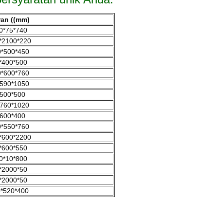
an ((mm)
0*75*740
*2100*220
*500*450
*400*500
*600*760
590*1050
500*500
760*1020
600*400
*550*760
*600*2200
*600*550
0*10*800
*2000*50
*2000*50
*520*400