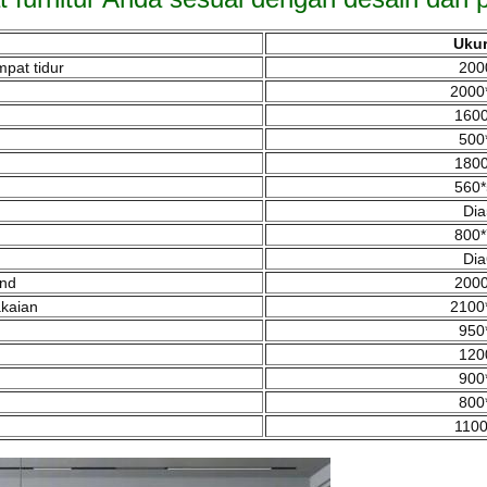
Ukur
mpat tidur
200
2000
1600
500
1800
560*
Dia
800*
Dia
and
2000
akaian
2100
950
120
900
800
1100