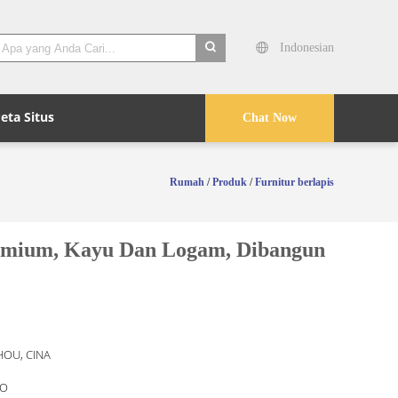
Indonesian
search
eta Situs
Chat Now
Rumah
/
Produk
/
Furnitur berlapis
mium, Kayu Dan Logam, Dibangun
OU, CINA
O