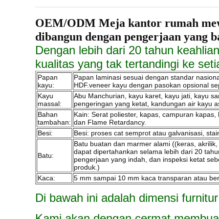
OEM/ODM Meja kantor rumah mewah 
dibangun dengan pengerjaan yang b
Dengan lebih dari 20 tahun keahli
kualitas yang tak tertandingi ke set
Papan
Papan laminasi sesuai dengan standar nasiona
kayu:
HDF.veneer kayu dengan pasokan opsional seper
Kayu
Abu Manchurian, kayu karet, kayu jati, kayu san
massal:
pengeringan yang ketat, kandungan air kayu a
Bahan
Kain: Serat poliester, kapas, campuran kapas, b
tambahan:
dan Flame Retardancy.
Besi:
Besi: proses cat semprot atau galvanisasi, stai
Batu buatan dan marmer alami ((keras, akrilik
dapat dipertahankan selama lebih dari 20 tahu
Batu:
pengerjaan yang indah, dan inspeksi ketat s
produk.)
Kaca:
5 mm sampai 10 mm kaca transparan atau berwa
Di bawah ini adalah dimensi furnit
Kami akan dengan cermat membuat f