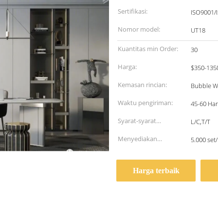
Sertifikasi:
ISO9001/
Nomor model:
UT18
Kuantitas min Order:
30
Harga:
$350-135
Kemasan rincian:
Bubble Wr
Waktu pengiriman:
45-60 Har
Syarat-syarat
L/C,T/T
pembayaran:
Menyediakan
5.000 set
kemampuan:
Harga terbaik