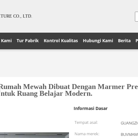
URE CO., LTD.
 Kami
Tur Pabrik
Kontrol Kualitas
Hubungi Kami
Berita
P
umah Mewah Dibuat Dengan Marmer Pre
Untuk Ruang Belajar Modern.
Informasi Dasar
Tempat asal:
GUANGZH
Nama merek:
BUVMAM