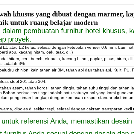
khusus yang dibuat dengan marmer, kayu 
aik untuk ruang belajar modern
an dalam pembuatan furnitur hotel khusus
iap proyek.
l E1 atau E2 kelas, selesai dengan ketebalan veneer 0,6 mm. Laminat,
ti abu, kacang hitam, oak, teak, dll.)
dal hitam, ceri, beech, ek putih, kacang hitam, poplar, pinus, birch, dl
sli adalah 8%
eludru chinlon, kain tahan air 3M, tahan api dan tahan api. Kulit: PU, 
nless steel 201 atau 304.
, tahan asam, tahan korosi, tahan dingin, tahan suhu tinggi dan taha
n.Bahan berkualitas tinggi adalah satu-satunya hal yang kami gunakan
ebelum pengiriman.Lengkap dengan kemasan ekspor standar ekstrim un
rna, dipoles di sekitar tepi, selesai dengan cakram transparan keci
ur untuk referensi Anda, memastikan desain
urnitur Anda sesuai dengan desain dan p