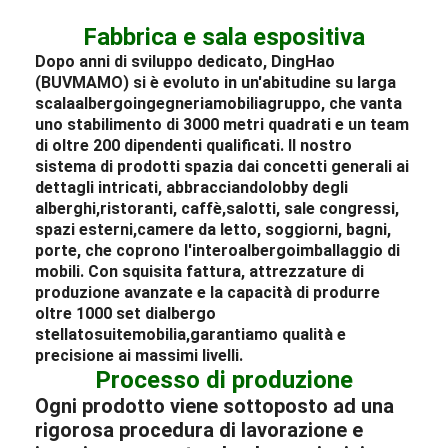
Fabbrica e sala espositiva
Dopo anni di sviluppo dedicato, DingHao
(BUVMAMO) si è evoluto in un'abitudine su larga
scala
albergo
ingegneria
mobilia
gruppo, che vanta
uno stabilimento di 3000 metri quadrati e un team
di oltre 200 dipendenti qualificati. Il nostro
sistema di prodotti spazia dai concetti generali ai
dettagli intricati, abbracciando
lobby degli
alberghi
,
ristoranti
, caffè,
salotti
, sale congressi,
spazi esterni,
camere da letto
, soggiorni, bagni,
porte, che coprono l'intero
albergo
imballaggio di
mobili
. Con squisita fattura, attrezzature di
produzione avanzate e la capacità di produrre
oltre 1000 set di
albergo
stellato
suite
mobilia,
garantiamo qualità e
precisione ai massimi livelli.
Processo di produzione
Ogni prodotto viene sottoposto ad una
rigorosa procedura di lavorazione e