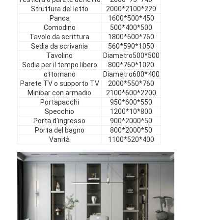
Mobili in hotel
Struttura del letto
2000*2100*220
Panca
1600*500*450
Comodino
500*400*500
Arredamento per ville
Tavolo da scrittura
1800*600*760
Sedia da scrivania
560*590*1050
Arredamento per appartamenti
Tavolino
Diametro500*500
Sedia per il tempo libero
800*760*1020
Arredamento per club commerciali
ottomano
Diametro600*400
Parete TV o supporto TV
2000*550*760
Mobili per sala da pranzo
Minibar con armadio
2100*600*2200
Portapacchi
950*600*550
Specchio
1200*10*800
Mobili per ufficio
Porta d'ingresso
900*2000*50
Porta del bagno
800*2000*50
Arredamento fisso
Vanità
1100*520*400
Mobile imbottito