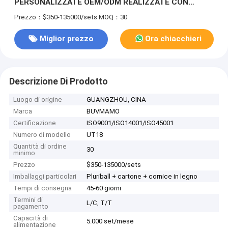
PERSONALIZZATE OEM/ODM REALIZZATE CON
MARMO, LEGNO E METALLO DI PREMIO, COSTRUITE
Prezzo：$350-135000/sets
MOQ：30
CON PREGIATA LAVORAZIONE PER SALE STUDIO
MODERNE.
Miglior prezzo
Ora chiacchieri
Descrizione Di Prodotto
Luogo di origine
GUANGZHOU, CINA
Marca
BUVMAMO
Certificazione
ISO9001/ISO14001/ISO45001
Numero di modello
UT18
Quantità di ordine
30
minimo
Prezzo
$350-135000/sets
Imballaggi particolari
Pluriball + cartone + cornice in legno
Tempi di consegna
45-60 giorni
Termini di
L/C, T/T
pagamento
Capacità di
5.000 set/mese
alimentazione