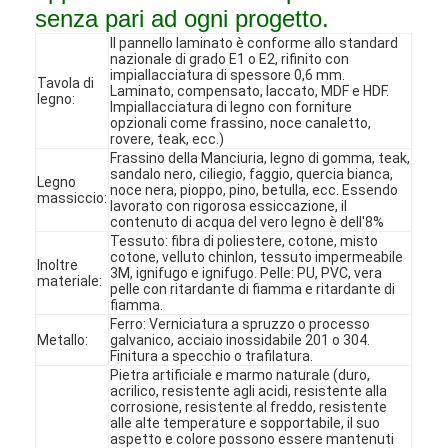
senza pari ad ogni progetto.
Il pannello laminato è conforme allo standard
nazionale di grado E1 o E2, rifinito con
impiallacciatura di spessore 0,6 mm.
Tavola di
Laminato, compensato, laccato, MDF e HDF.
legno:
Impiallacciatura di legno con forniture
opzionali come frassino, noce canaletto,
rovere, teak, ecc.)
Frassino della Manciuria, legno di gomma, teak,
sandalo nero, ciliegio, faggio, quercia bianca,
Legno
noce nera, pioppo, pino, betulla, ecc. Essendo
massiccio:
lavorato con rigorosa essiccazione, il
contenuto di acqua del vero legno è dell'8%
Tessuto: fibra di poliestere, cotone, misto
cotone, velluto chinlon, tessuto impermeabile
Inoltre
3M, ignifugo e ignifugo. Pelle: PU, PVC, vera
materiale:
pelle con ritardante di fiamma e ritardante di
fiamma.
Ferro: Verniciatura a spruzzo o processo
Casa
Metallo:
galvanico, acciaio inossidabile 201 o 304.
Finitura a specchio o trafilatura.
Pietra artificiale e marmo naturale (duro,
Prodotti
acrilico, resistente agli acidi, resistente alla
corrosione, resistente al freddo, resistente
Video
alle alte temperature e sopportabile, il suo
aspetto e colore possono essere mantenuti