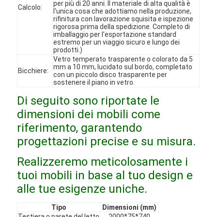
per più di 20 anni. Il materiale di alta qualità è
Calcolo:
Spettacolo VR
l'unica cosa che adottiamo nella produzione,
rifinitura con lavorazione squisita e ispezione
rigorosa prima della spedizione. Completo di
Su di noi
imballaggio per l'esportazione standard
estremo per un viaggio sicuro e lungo dei
prodotti.)
Visita alla fabbrica
Vetro temperato trasparente o colorato da 5
mm a 10 mm, lucidato sul bordo, completato
Bicchiere:
Controllo Qualità
con un piccolo disco trasparente per
sostenere il piano in vetro.
Contattaci
Di seguito sono riportate le
dimensioni dei mobili come
Notizie
riferimento, garantendo
Casi
progettazioni precise e su misura.
Domande frequenti
Realizzeremo meticolosamente i
tuoi mobili in base al tuo design e
Ora chiacchieri
alle tue esigenze uniche.
Tipo
Dimensioni (mm)
Testiera o parete del letto
2000*75*740