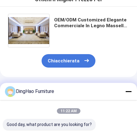
OEM/ODM Customized Elegante
Commerciale In Legno Massello
In Arredamento In Legno
Massello Collection Solution
Sets Made In China
Chiacchierata
Prodotti Raccomandati
DingHao Furniture
11:22 AM
Good day, what product are you looking for?