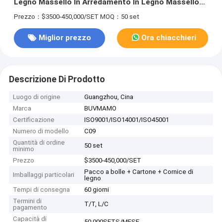
Legno Massello In Arredamento In Legno Massello
Collection Solution Sets Made In China
Prezzo：$3500-450,000/SET
MOQ：50 set
Miglior prezzo
Ora chiacchieri
Descrizione Di Prodotto
Luogo di origine
Guangzhou, Cina
Marca
BUVMAMO
Certificazione
ISO9001/ISO14001/ISO45001
Numero di modello
C09
Quantità di ordine
50 set
minimo
Prezzo
$3500-450,000/SET
Pacco a bolle + Cartone + Cornice di
Imballaggi particolari
legno
Tempi di consegna
60 giorni
Termini di
T/T, L/C
pagamento
Capacità di
50,000SETS/MESE