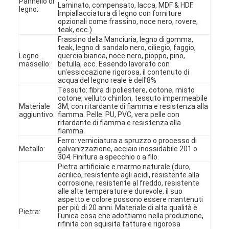
Pannello di
Laminato, compensato, lacca, MDF & HDF.
legno:
Impiallacciatura di legno con forniture
opzionali come frassino, noce nero, rovere,
teak, ecc.)
Frassino della Manciuria, legno di gomma,
teak, legno di sandalo nero, ciliegio, faggio,
Legno
quercia bianca, noce nero, pioppo, pino,
massello:
betulla, ecc. Essendo lavorato con
un'essiccazione rigorosa, il contenuto di
acqua del legno reale è dell'8%
Tessuto: fibra di poliestere, cotone, misto
cotone, velluto chinlon, tessuto impermeabile
Materiale
3M, con ritardante di fiamma e resistenza alla
aggiuntivo:
fiamma. Pelle: PU, PVC, vera pelle con
ritardante di fiamma e resistenza alla
fiamma.
Ferro: verniciatura a spruzzo o processo di
Metallo:
galvanizzazione, acciaio inossidabile 201 o
304. Finitura a specchio o a filo.
Pietra artificiale e marmo naturale (duro,
Casa
acrilico, resistente agli acidi, resistente alla
corrosione, resistente al freddo, resistente
alle alte temperature e durevole, il suo
Prodotti
aspetto e colore possono essere mantenuti
per più di 20 anni. Materiale di alta qualità è
Pietra:
l'unica cosa che adottiamo nella produzione,
Video
rifinita con squisita fattura e rigorosa