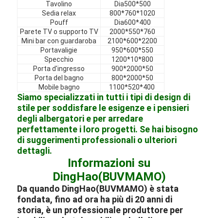
Tavolino
Dia500*500
Mobili in hotel
Sedia relax
800*760*1020
Pouff
Dia600*400
Arredamento per ville
Parete TV o supporto TV
2000*550*760
Mini bar con guardaroba
2100*600*2200
Arredamento per appartamenti
Portavaligie
950*600*550
Specchio
1200*10*800
Porta d'ingresso
900*2000*50
Arredamento per club commerciali
Porta del bagno
800*2000*50
Mobile bagno
1100*520*400
Mobili per sala da pranzo
Siamo specializzati in tutti i tipi di design di
stile per soddisfare le esigenze e i pensieri
Mobili per ufficio
degli albergatori e per arredare
perfettamente i loro progetti. Se hai bisogno
Arredamento fisso
di suggerimenti professionali o ulteriori
dettagli.
Mobile imbottito
Informazioni su
DingHao(BUVMAMO)
Da quando DingHao(BUVMAMO) è stata
fondata, fino ad ora ha più di 20 anni di
storia, è un professionale
produttore
per