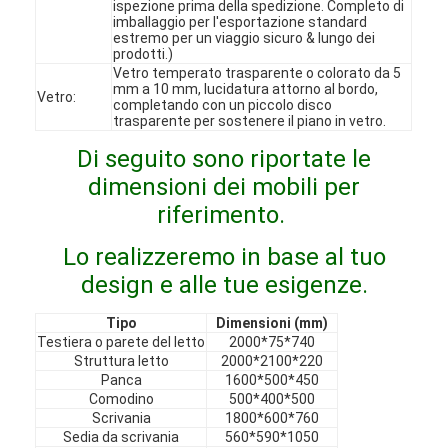
ispezione prima della spedizione. Completo di
Spettacolo VR
imballaggio per l'esportazione standard
estremo per un viaggio sicuro & lungo dei
prodotti.)
Su di noi
Vetro temperato trasparente o colorato da 5
mm a 10 mm, lucidatura attorno al bordo,
Vetro:
completando con un piccolo disco
Visita alla fabbrica
trasparente per sostenere il piano in vetro.
Controllo Qualità
Di seguito sono riportate le
dimensioni dei mobili per
Contattaci
riferimento.
Notizie
Lo realizzeremo in base al tuo
design e alle tue esigenze.
Casi
Tipo
Dimensioni (mm)
Domande frequenti
Testiera o parete del letto
2000*75*740
Struttura letto
2000*2100*220
Ora chiacchieri
Panca
1600*500*450
Comodino
500*400*500
Scrivania
1800*600*760
Sedia da scrivania
560*590*1050