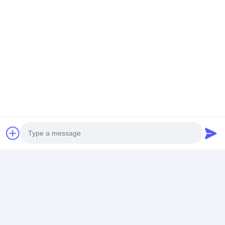
2. Per i piani in vetro e in marmo, utilizziamo il polistirolo
espandibile per l'imballaggio iniziale, li collochiamo in una
scatola di cartone e li fissiamo con una cornice di legno per
una protezione ottimale.
Ti invitiamo cordialmente a visitare Guangzhou
DingHao (BUVMAMO) Hotel Furniture Co., Ltd.
Esplora le nostre diverse opzioni di materiali su
misura per soddisfare le esigenze di
arredamento del tuo hotel.
mobili alberghieri
le
sue esigenze.
Photo
Video Call