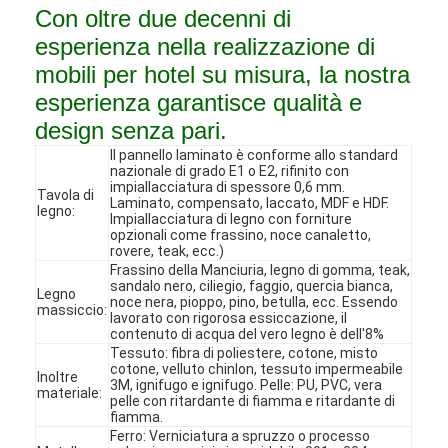
Con oltre due decenni di
esperienza nella realizzazione di
mobili per hotel su misura, la nostra
esperienza garantisce qualità e
design senza pari.
Il pannello laminato è conforme allo standard
nazionale di grado E1 o E2, rifinito con
impiallacciatura di spessore 0,6 mm.
Tavola di
Laminato, compensato, laccato, MDF e HDF.
legno:
Impiallacciatura di legno con forniture
opzionali come frassino, noce canaletto,
rovere, teak, ecc.)
Frassino della Manciuria, legno di gomma, teak,
sandalo nero, ciliegio, faggio, quercia bianca,
Legno
noce nera, pioppo, pino, betulla, ecc. Essendo
massiccio:
lavorato con rigorosa essiccazione, il
Casa
contenuto di acqua del vero legno è dell'8%
Tessuto: fibra di poliestere, cotone, misto
cotone, velluto chinlon, tessuto impermeabile
Inoltre
Prodotti
3M, ignifugo e ignifugo. Pelle: PU, PVC, vera
materiale:
pelle con ritardante di fiamma e ritardante di
fiamma.
Video
Ferro: Verniciatura a spruzzo o processo