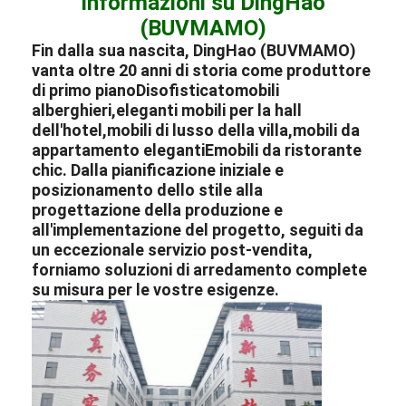
Informazioni su DingHao
(BUVMAMO)
Fin dalla sua nascita, DingHao (BUVMAMO)
vanta oltre 20 anni di storia come produttore
di primo piano
Di
sofisticato
mobili
alberghieri
,
eleganti mobili per la hall
dell'hotel
,
mobili di lusso della villa
,
mobili da
appartamento eleganti
E
mobili da ristorante
chic
. Dalla pianificazione iniziale e
posizionamento dello stile alla
progettazione della produzione e
all'implementazione del progetto, seguiti da
un eccezionale servizio post-vendita,
forniamo soluzioni di arredamento complete
su misura per le vostre esigenze.