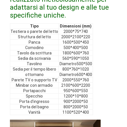
Mobili in hotel
adattarsi al tuo design e alle tue
specifiche uniche.
Arredamento per ville
Tipo
Dimensioni (mm)
Arredamento per appartamenti
Testiera o parete del letto
2000*75*740
Struttura del letto
2000*2100*220
Arredamento per club commerciali
Panca
1600*500*450
Comodino
500*400*500
Tavolo da scrittura
1800*600*760
Mobili per sala da pranzo
Sedia da scrivania
560*590*1050
Tavolino
Diametro500*500
Mobili per ufficio
Sedia per il tempo libero
800*760*1020
ottomano
Diametro600*400
Arredamento fisso
Parete TV o supporto TV
2000*550*760
Minibar con armadio
2100*600*2200
Portapacchi
950*600*550
Mobile imbottito
Specchio
1200*10*800
Porta d'ingresso
900*2000*50
Porta del bagno
800*2000*50
Vanità
1100*520*400