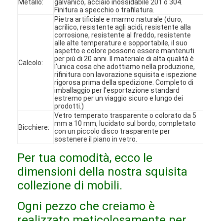
Metallo:
galvanico, acciaio inossidabile 201 o 304.
Spettacolo VR
Finitura a specchio o trafilatura.
Pietra artificiale e marmo naturale (duro,
acrilico, resistente agli acidi, resistente alla
Su di noi
corrosione, resistente al freddo, resistente
alle alte temperature e sopportabile, il suo
aspetto e colore possono essere mantenuti
Visita alla fabbrica
per più di 20 anni. Il materiale di alta qualità è
Calcolo:
l'unica cosa che adottiamo nella produzione,
Controllo Qualità
rifinitura con lavorazione squisita e ispezione
rigorosa prima della spedizione. Completo di
imballaggio per l'esportazione standard
Contattaci
estremo per un viaggio sicuro e lungo dei
prodotti.)
Vetro temperato trasparente o colorato da 5
Notizie
mm a 10 mm, lucidato sul bordo, completato
Bicchiere:
con un piccolo disco trasparente per
sostenere il piano in vetro.
Casi
Per tua comodità, ecco le
Domande frequenti
dimensioni della nostra squisita
collezione di mobili.
Ora chiacchieri
Ogni pezzo che creiamo è
realizzato meticolosamente per