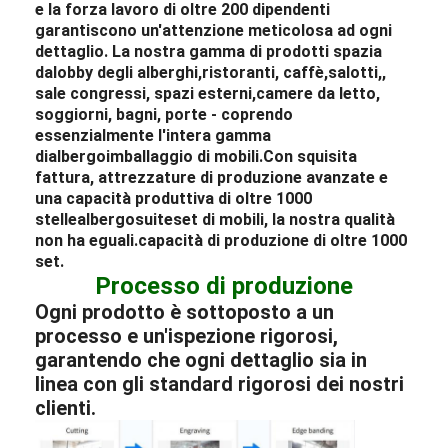
e la forza lavoro di oltre 200 dipendenti
garantiscono un'attenzione meticolosa ad ogni
dettaglio. La nostra gamma di prodotti spazia
da
lobby degli alberghi
,
ristoranti
, caffè,
salotti,
,
sale congressi, spazi esterni,
camere da letto
,
soggiorni, bagni, porte - coprendo
essenzialmente l'intera gamma
di
albergo
imballaggio di mobili.
Con squisita
fattura, attrezzature di produzione avanzate e
una capacità produttiva di oltre 1000
stelle
albergo
suite
set di mobili, la nostra qualità
non ha eguali.
capacità di produzione di oltre 1000
set.
Processo di produzione
Ogni prodotto è sottoposto a un
processo e un'ispezione rigorosi,
garantendo che ogni dettaglio sia in
linea con gli standard rigorosi dei nostri
clienti.