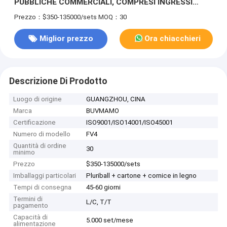
PUBBLICHE COMMERCIALI, COMPRESI INGRESSI
ASCENSORI, CORRIDOI E BAGNI. REALIZZATO CON
Prezzo：$350-135000/sets
MOQ：30
MATERIALI DUREVOLI E DETTAGLI PREGIATI PER
CREARE UN'IMMAGINE AZIENDALE PREMIUM.
Miglior prezzo
Ora chiacchieri
Descrizione Di Prodotto
Luogo di origine
GUANGZHOU, CINA
Marca
BUVMAMO
Certificazione
ISO9001/ISO14001/ISO45001
Numero di modello
FV4
Quantità di ordine
30
minimo
Prezzo
$350-135000/sets
Imballaggi particolari
Pluriball + cartone + cornice in legno
Tempi di consegna
45-60 giorni
Termini di
L/C, T/T
pagamento
Capacità di
5.000 set/mese
alimentazione