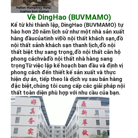
Về DingHao (BUVMAMO)
Kể từ khi thành lập, DingHao (BUVMAMO) tự
hào hơn 20 năm lịch sử như một nhà sản xuất
hàng đầu
của
tinh vi
Đồ nội thất khách sạn
,
đồ
nội thất sảnh khách sạn thanh lịch
,
đồ nội
thất biệt thự sang trọng
,
đồ nội thất căn hộ
phong cách
và
đồ nội thất nhà hàng sang
trọng
Từ việc lập kế hoạch ban đầu và định vị
phong cách đến thiết kế sản xuất và thực
hiện dự án, tiếp theo là dịch vụ sau bán hàng
đặc biệt,chúng tôi cung cấp các giải pháp nội
thất toàn diện phù hợp với nhu cầu của bạn.