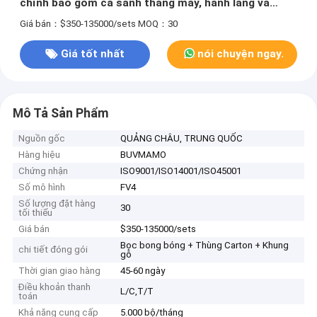
chỉnh bao gồm cả sảnh thang máy, hành lang và
phòng tắm.
Giá bán：$350-135000/sets
MOQ：30
Giá tốt nhất
nói chuyện ngay.
Mô Tả Sản Phẩm
Nguồn gốc
QUẢNG CHÂU, TRUNG QUỐC
Hàng hiệu
BUVMAMO
Chứng nhận
ISO9001/ISO14001/ISO45001
Số mô hình
FV4
Số lượng đặt hàng
30
tối thiểu
Giá bán
$350-135000/sets
Bọc bong bóng + Thùng Carton + Khung
chi tiết đóng gói
gỗ
Thời gian giao hàng
45-60 ngày
Điều khoản thanh
L/C,T/T
toán
Khả năng cung cấp
5.000 bộ/tháng