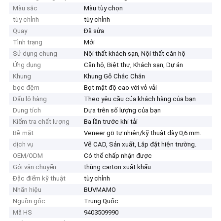
Màu sắc
Màu tùy chọn
tùy chỉnh
tùy chỉnh
Quay
Đã sửa
Tình trạng
Mới
Sử dụng chung
Nội thất khách sạn, Nội thất căn hộ
Ứng dụng
Căn hộ, Biệt thự, Khách sạn, Dự án
Khung
Khung Gỗ Chắc Chắn
bọc đệm
Bọt mật độ cao với vỏ vải
Dấu lô hàng
Theo yêu cầu của khách hàng của bạn
Dung tích
Dựa trên số lượng của bạn
Kiểm tra chất lượng
Ba lần trước khi tải
Bề mặt
Veneer gỗ tự nhiên/kỹ thuật dày 0,6 mm.
dịch vụ
Vẽ CAD, Sản xuất, Lắp đặt hiện trường.
OEM/ODM
Có thể chấp nhận được
Gói vận chuyển
thùng carton xuất khẩu
Đặc điểm kỹ thuật
tùy chỉnh
Nhãn hiệu
BUVMAMO
Nguồn gốc
Trung Quốc
Mã HS
9403509990