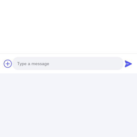
nội thất khách sạn của bạn.
Đồ nội thất khách
sạn
nhu cầu của người khác.
Photo
Video Call
Audio Call