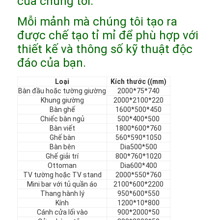
của chúng tôi.
Chương trình VR
Mỗi mảnh mà chúng tôi tạo ra
Về chúng tôi
được chế tạo tỉ mỉ để phù hợp với
thiết kế và thông số kỹ thuật độc
Tham quan nhà máy
đáo của bạn.
Kiểm soát chất lượng
Loại
Kích thước ((mm)
Bàn đầu hoặc tường giường
2000*75*740
Liên hệ
Khung giường
2000*2100*220
Bàn ghế
1600*500*450
Tin tức
Chiếc bàn ngủ
500*400*500
Bàn viết
1800*600*760
Ghế bàn
560*590*1050
Các trường hợp
Bàn bên
Dia500*500
Ghế giải trí
800*760*1020
Câu hỏi thường gặp
Ottoman
Dia600*400
TV tường hoặc TV stand
2000*550*760
nói chuyện ngay.
Mini bar với tủ quần áo
2100*600*2200
Thang hành lý
950*600*550
Kính
1200*10*800
Cánh cửa lối vào
900*2000*50