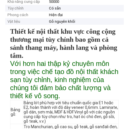
Khả năng cung cấp
50000
Tùy chỉnh
Có sẵn
Phong cách
Hiện đại
Vật liệu
Gỗ nguyên khối
Thiết kế nội thất khu vực công cộng
thương mại tùy chỉnh bao gồm cả
sảnh thang máy, hành lang và phòng
tắm.
Với hơn hai thập kỷ chuyên môn
trong việc chế tạo đồ nội thất khách
sạn tùy chỉnh, kinh nghiệm của
chúng tôi đảm bảo chất lượng và
thiết kế vô song.
Bảng lót phù hợp với tiêu chuẩn quốc gia E1 hoặc
E2, hoàn thành với độ dày veneer 0,6mm. Laminate,
Bảng
gỗ dán, sơn mài, MDF & HDF.Vinyl gỗ với các nguồn
gỗ:
cung cấp tùy chọn như tro, hạt óc chó đen, gỗ sồi,
gỗ teak, v.v.)
Tro Manchurian, gỗ cao su, gỗ teak, gỗ sanđali đen,