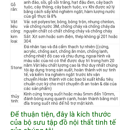
anh đào, sồi, gỗ sồi trắng, hạt đậu đen, cây bạch
Gỗ
tuộc, cây thông, cây bạch tuộc, v.v. Khi được xử lý
rắn:
bằng cách sấy khô nghiêm ngặt, hàm lượng nước
của gỗ thực là 8%
Vật
Vải: sợi polyester, bông, bông trộn, nhung chinlon,
liệu
vải chống nước 3M, chống cháy và chống cháy.da
cộng:
nguyên chất có chất chống cháy và chống cháy.
kim
Sắt: Xịt sơn hoặc sơn điện, thép không gỉ 201 hoặc
loại:
304.
Đá nhân tạo và đá cẩm thạch tự nhiên ((cứng,
acrylic, chống axit, chống ăn mòn, chống lạnh,
chống nhiệt độ cao và chịu đựng, ngoại hình và
màu sắc của nó có thể được duy trì trong hơn 20
năm.Vật liệu chất lượng cao là thứ duy nhất chúng
Stone:
tôi áp dụng trong sản xuất, hoàn thành với sự tinh
tế, và kiểm tra nghiêm ngặt trước khi vận
chuyển.Hoàn thành với các bao bì xuất khẩu tiêu
chuẩn cực kỳ cho một chuyến đi an toàn & dài của
các sản phẩm)
Kính cứng trong suốt hoặc màu 5mm đến 10mm,
thủy
Trang chủ
đánh bóng xung quanh cạnh, hoàn thành bằng một
tinh:
đĩa trong suốt nhỏ để hỗ trợ mặt kính.
Các sản phẩm
Để thuận tiện, đây là kích thước
của bộ sưu tập đồ nội thất tinh tế
Video