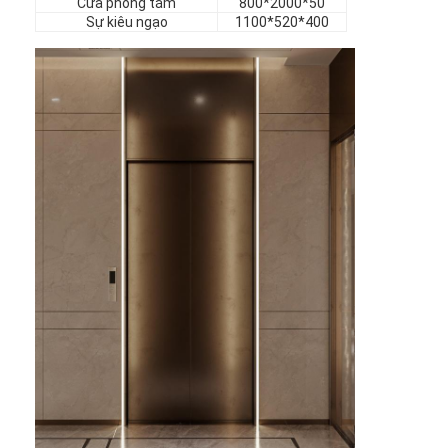
Cửa phòng tắm
800*2000*50
nội thất khách sạn
Sự kiêu ngạo
1100*520*400
Đồ nội thất biệt thự
Đồ nội thất căn hộ
Đồ nội thất câu lạc bộ thương mại
Đồ nội thất phòng ăn
Nội thất văn phòng
Đồ đạc cố định
Nội thất bọc da