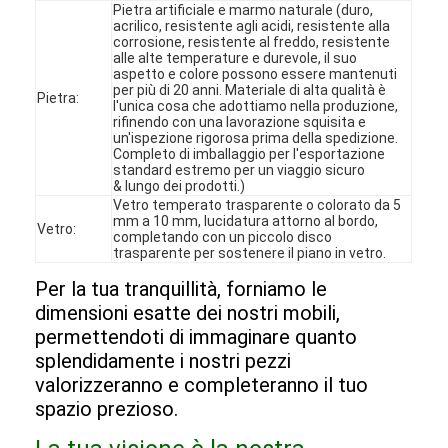
Pietra artificiale e marmo naturale (duro,
Spettacolo VR
acrilico, resistente agli acidi, resistente alla
corrosione, resistente al freddo, resistente
alle alte temperature e durevole, il suo
Su di noi
aspetto e colore possono essere mantenuti
per più di 20 anni. Materiale di alta qualità è
Pietra:
l'unica cosa che adottiamo nella produzione,
Visita alla fabbrica
rifinendo con una lavorazione squisita e
un'ispezione rigorosa prima della spedizione.
Controllo Qualità
Completo di imballaggio per l'esportazione
standard estremo per un viaggio sicuro
& lungo dei prodotti.)
Contattaci
Vetro temperato trasparente o colorato da 5
mm a 10 mm, lucidatura attorno al bordo,
Vetro:
completando con un piccolo disco
Notizie
trasparente per sostenere il piano in vetro.
Casi
Per la tua tranquillità, forniamo le
dimensioni esatte dei nostri mobili,
Domande frequenti
permettendoti di immaginare quanto
splendidamente i nostri pezzi
Ora chiacchieri
valorizzeranno e completeranno il tuo
spazio prezioso.