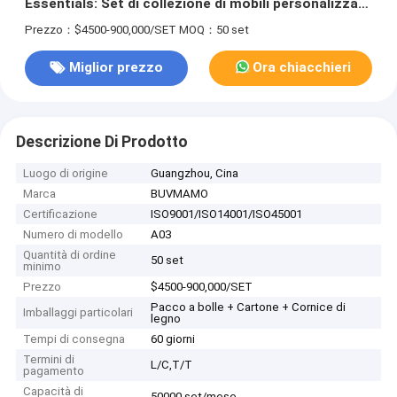
Essentials: Set di collezione di mobili personalizzati
al miglior prezzo
Prezzo：$4500-900,000/SET
MOQ：50 set
Miglior prezzo
Ora chiacchieri
Descrizione Di Prodotto
Luogo di origine
Guangzhou, Cina
Marca
BUVMAMO
Certificazione
ISO9001/ISO14001/ISO45001
Numero di modello
A03
Quantità di ordine
50 set
minimo
Prezzo
$4500-900,000/SET
Pacco a bolle + Cartone + Cornice di
Imballaggi particolari
legno
Tempi di consegna
60 giorni
Termini di
L/C,T/T
pagamento
Capacità di
50000 set/mese