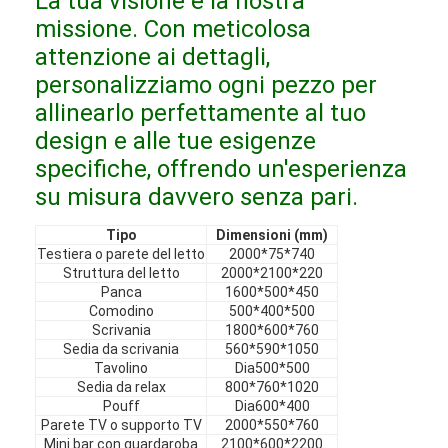
La tua visione è la nostra
Mobili in hotel
missione. Con meticolosa
attenzione ai dettagli,
Arredamento per ville
personalizziamo ogni pezzo per
Arredamento per appartamenti
allinearlo perfettamente al tuo
design e alle tue esigenze
Arredamento per club commerciali
specifiche, offrendo un'esperienza
Mobili per sala da pranzo
su misura davvero senza pari.
Mobili per ufficio
Tipo
Dimensioni (mm)
Testiera o parete del letto
2000*75*740
Struttura del letto
2000*2100*220
Arredamento fisso
Panca
1600*500*450
Comodino
500*400*500
Mobile imbottito
Scrivania
1800*600*760
Sedia da scrivania
560*590*1050
Tavolino
Dia500*500
Sedia da relax
800*760*1020
Pouff
Dia600*400
Parete TV o supporto TV
2000*550*760
Mini bar con guardaroba
2100*600*2200