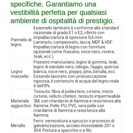
specifiche. Garantiamo una
vestibilità perfetta per qualsiasi
ambiente di ospitalità di prestigio.
Il pannello laminato è conforme allo standard
nazionale di grado E1 o E2, rifinito con
impiallacciatura di spessore 0,6 mm.
Pannello di
Laminato, compensato, lacca, MDF & HDF.
legno:
Impiallacciatura di legno con forniture
opzionali come frassino, noce nero, rovere,
teak, ecc.)
Frassino manciuriano, legno di gomma, teak,
legno di sandalo nero, ciliegio, faggio, quercia
Legno
bianca, noce nero, pioppo, pino, betulla, ecc.
massello:
Essendo lavorato con un'essiccazione
rigorosa, il contenuto di acqua del legno reale
è dell'8%
Tessuto: fibra di poliestere, cotone, misto
cotone, velluto chinlon, tessuto impermeabile
Casa
Materiale
3M, con ritardante di fiamma e resistenza alla
aggiuntivo:
fiamma. Pelle: PU, PVC, vera pelle con
ritardante di fiamma e resistenza alla
Prodotti
fiamma.
Ferro: verniciatura a spruzzo o processo di
Video
Metallo:
galvanizzazione, acciaio inossidabile 201 o
304. Finitura a specchio o a filo.