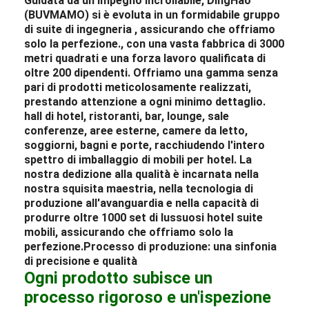
Guidata da un impegno incrollabile, DingHao
(BUVMAMO) si è evoluta in un formidabile gruppo
di
suite
di ingegneria
, assicurando che offriamo
solo la perfezione.
, con una vasta fabbrica di 3000
metri quadrati e una forza lavoro qualificata di
oltre 200 dipendenti. Offriamo una gamma senza
pari di prodotti meticolosamente realizzati,
prestando attenzione a ogni minimo dettaglio.
hall di hotel
,
ristoranti
, bar,
lounge
, sale
conferenze, aree esterne,
camere da letto
,
soggiorni, bagni e porte, racchiudendo l'intero
spettro di
imballaggio di mobili per hotel
. La
nostra dedizione alla qualità è incarnata nella
nostra squisita maestria, nella tecnologia di
produzione all'avanguardia e nella capacità di
produrre oltre 1000 set di lussuosi
hotel
suite
mobili
, assicurando che offriamo solo la
perfezione.
Processo di produzione: una sinfonia
di precisione e qualità
Ogni prodotto subisce un
processo rigoroso e un'ispezione