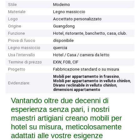
Stile
Moderno
Materiale
Legno massiccio
Logo
Accettato personalizzato
Origine
Guangdong
Funzione
Hotel, ristorante, banchetto, casa, club.
Prova di fuoco
disponibile
Legno massiccio
quercia
Usa l'intervallo
Hotel / Casa / camera da letto
Termine di prezzo
EXW, FOB, CIF
Progetto
Fabbricazione standard o su misura
,
Mobili per appartamento in frassino
,
Mobili per appartamento in velluto chinlon
Evidenziare:
,
Divano reclinabile in velluto chinlon
dimensioni appartamento
Vantando oltre due decenni di
esperienza senza pari, i nostri
maestri artigiani creano mobili per
hotel su misura, meticolosamente
adattati alle vostre esigenze