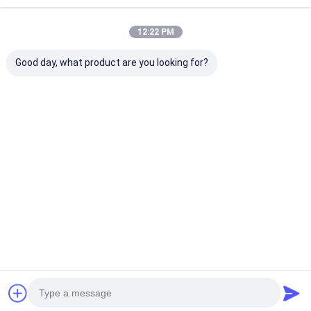
OEM/ODM オーダーメイド 家具
モダン L 形 ベルベット 布団 敷き
布団 長ソファ リビングルームの
12:22 PM
ためのモジュール式断面ソファ
Good day, what product are you looking for?
チャットによるご相
談
推薦されたプロダクト
Desktop Site
ホーム
企業情報
お問い合わせ
地図
プライバシーポリシー規約
品質
ホテル家具
中国工場.Copyright © 2026 GUANGZHOU DINGHAO
FURNITURE CO., LTD.. All Rights Reserved.