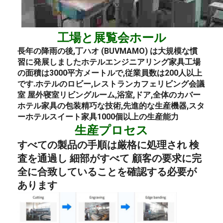
工場と展覧会ホール
長年の降雨の後,丁ハオ (BUVMAMO) は大規模な慣
習に発展しました
ホテル
エンジニアリング
家具
工場
の面積は3000平方メートルで,従業員数は200人以上
です.
ホテルのロビー
,
レストラン
カフェ
リビング
会議
室 屋外
寝室
リビングルーム,浴室,ドア,全体のカバー
ホテル
家具の包装
精巧な技術,先進的な生産機器,スタ
ー
ホテル
スイート
家具
1000個以上の生産能力
生産プロセス
すべての製品の手順は厳格に処理され 検
査を通過し 細部がすべて 顧客の要求に完
全に合致していることを確認する必要が
あります