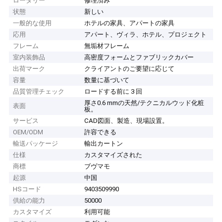
ロータリー
修理済み
状態
新しい
一般的な使用
ホテルの家具、アパートの家具
応用
アパート、ヴィラ、ホテル、プロジェクト
フレーム
無垢材フレーム
室内装飾品
高密度フォームとファブリックカバー
出荷マーク
クライアントのご要望に応じて
容量
数量に基づいて
品質管理チェック
ロードする前に 3 回
厚さ0.6 mmの天然/テクニカルウッド化粧
表面
板。
サービス
CAD図面、製造、現場設置。
OEM/ODM
許容できる
輸送パッケージ
輸出カートン
仕様
カスタマイズされた
商標
ブヴマモ
起源
中国
HSコード
9403509990
供給の能力
50000
カスタマイズ
利用可能