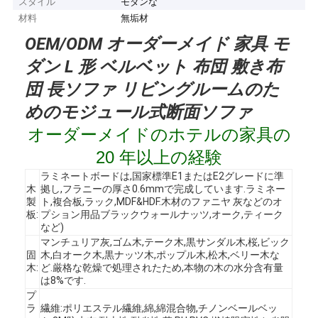
スタイル
モダンな
材料
無垢材
OEM/ODM オーダーメイド 家具 モ
ダン L 形 ベルベット 布団 敷き布
団 長ソファ リビングルームのた
めのモジュール式断面ソファ
オーダーメイドのホテルの家具の
20 年以上の経験
ラミネートボードは,国家標準E1またはE2グレードに準
木
拠し,フラニーの厚さ0.6mmで完成しています.ラミネー
製
ト,複合板,ラック,MDF&HDF.木材のファニヤ 灰などのオ
板:
プション用品ブラックウォールナッツ,オーク,ティーク
など)
マンチュリア灰,ゴム木,テーク木,黒サンダル木,桜,ビック
固
木,白オーク木,黒ナッツ木,ポップル木,松木,ベリー木な
木:
ど.厳格な乾燥で処理されたため,本物の木の水分含有量
は8%です.
プ
ラ
繊維:ポリエステル繊維,綿,綿混合物,チノンベールベッ