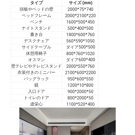
タイプ
サイズ (mm)
VRショー
頭板やベッドの壁
2000*75*740
ベッドフレーム
2000*2100*220
私たちについて
ベンチ
1600*500*450
ナイトスタンド
500*400*500
工場見学
書き台
1800*600*760
デスクチェア
560*590*1050
品質管理
サイドテーブル
ダイア500*500
休憩用椅子
800*760*1020
お問い合わせ
オスマン
ダイア600*400
壁テレビやテレビスタンド
2000*550*760
ニュース
衣装付きのミニバー
2100*600*2200
バッグラック
950*600*550
鏡
1200*10*800
事例
入口ドア
900*2000*50
トイレのドア
800*2000*50
よくある質問
虚栄心
1100*520*400
今雑談しなさい