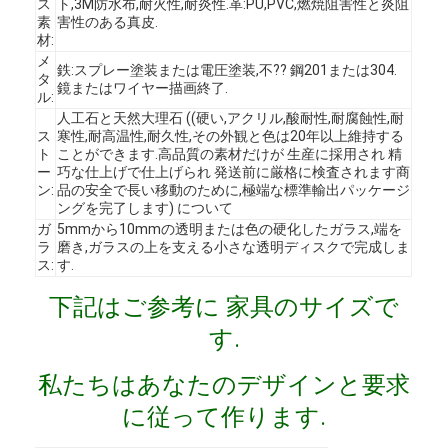
ス
ト,3M防水布,耐火性,耐炎性.革:PU,PVC,燃焼阻害性と炎阻
素
害性のある真皮.
材:
メ
鉄:スプレー塗装または電圧塗装,不?? 鋼201または304.
タ
鏡またはワイヤー描画終了.
ル:
人工石と天然大理石 ((硬い,アクリル,酸耐性,耐腐蝕性,耐
ス
寒性,耐高温性,耐久性,その外観と色は20年以上維持する
ト
ことができます.高品質の素材だけが 生産に採用され 精
ー
巧な仕上げで仕上げられ 発送前に厳格に検査されます商
ン:
品の安全で長い移動のために,極端な標準輸出パッケージ
ングを完了します) について
ガ
5mmから10mmの透明または色の硬化したガラス,端を
ラ
磨き,ガラスの上を支える小さな透明ディスクで完成しま
ス:
す.
下記はご参考に 家具のサイズで
す.
ホーム
製品
私たちはあなたのデザインと要求
に従って作ります.
ビデオ