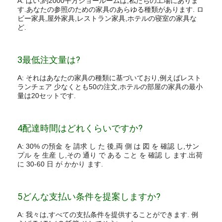
A: はい,約2000平方ショールームは,私たちの工場にありま
す.あなたの参照のための家具のあらゆる種類があります. ロ
ビー家具,屋外家具,レストラン家具,ホテルの寝室の家具な
ど.
3最低注文量は?
A: それはあなたの家具の種類に基づいており,例えばレスト
ランチェア 少なくとも50の注文,ホテルの部屋の家具の最小
量は20セットです.
4配達時間はどれくらいですか?
A: 30% の預金 を 請求 し た 後,両 側 は 図 を 確認 し,サン
プル を 生産 し,その 通り で ある こと を 確認 し ます.出荷
に 30-60 日 が かかり ます.
5どんな支払い条件を提案しますか?
A: 我々は,すべての支払条件を提供することができます. 例