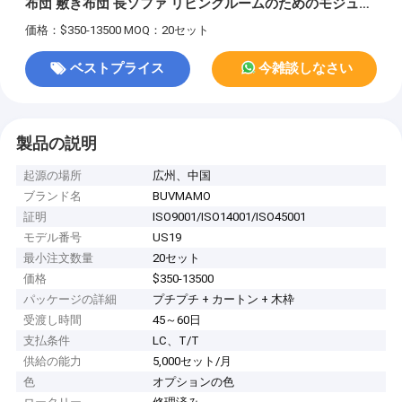
布団 敷き布団 長ソファ リビングルームのためのモジュー
ル式断面ソファ
価格：$350-13500
MOQ：20セット
ベストプライス
今雑談しなさい
製品の説明
起源の場所
広州、中国
ブランド名
BUVMAMO
証明
ISO9001/ISO14001/ISO45001
モデル番号
US19
最小注文数量
20セット
価格
$350-13500
パッケージの詳細
プチプチ + カートン + 木枠
受渡し時間
45～60日
支払条件
LC、T/T
供給の能力
5,000セット/月
色
オプションの色