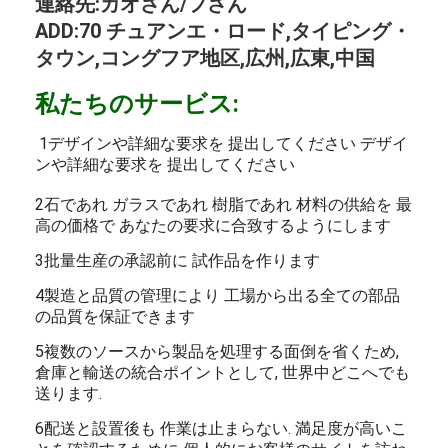
連絡先:カオさん/フさん
ADD:70 チュアンエ・ロード,タイピング・
タウン,コングフア地区,広州,広東,中国
私たちのサービス:
1デザインや詳細な要求を 提出してください デザイ
ンや詳細な要求を 提出してください
2石であれ ガラスであれ 樹脂であれ 材料の供給を 最
高の価格で あなたの要求に合致するようにします
3批量生産の承認前に 試作品を作ります
4製造と品質の管理により 工場から出る全ての部品
の品質を保証できます
5複数のソースから製品を処理する面倒を省くため,
倉庫と輸送の統合ポイントとして, 世界中どこへでも
送ります.
6配送と設置後も 作業は止まらない. 満足度が高いこ