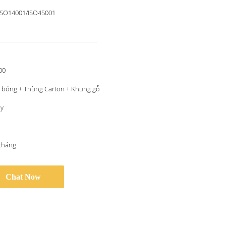
ISO14001/ISO45001
00
 bóng + Thùng Carton + Khung gỗ
ày
/tháng
Chat Now