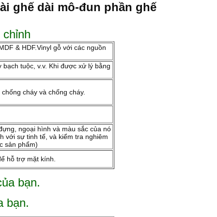
dài ghế dài mô-đun phần ghế
 chỉnh
 MDF & HDF.Vinyl gỗ với các nguồn
y bạch tuộc, v.v. Khi được xử lý bằng
t chống cháy và chống cháy.
u đựng, ngoại hình và màu sắc của nó
 với sự tinh tế, và kiểm tra nghiêm
ác sản phẩm)
 hỗ trợ mặt kính.
của bạn.
a bạn.