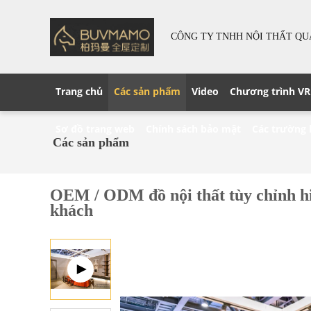
CÔNG TY TNHH NỘI THẤT Q
Trang chủ
Các sản phẩm
Video
Chương trình VR
Sơ đồ trang web
Chính sách bảo mật
Các trường
Các sản phẩm
OEM / ODM đồ nội thất tùy chỉnh hi
khách