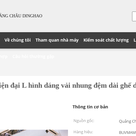
UẢNG CHÂU DINGHAO
Về chúng tôi
Tham quan nhà máy
Kiểm soát chất lượng
L
 hợp
Câu hỏi thường gặp
ện đại L hình dáng vải nhung đệm dài ghế 
Thông tin cơ bản
Nguồn gốc:
Quảng Ch
Hàng hiệu:
BUVMAM