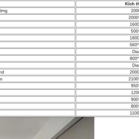
Kích t
ường
200
2000
1600
500
1800
560*
Dia
800*
Dia
nd
2000
áo
2100
950
120
900
800
1100