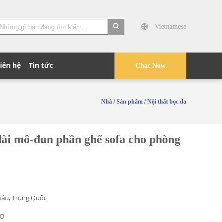
Vietnamese
search
iên hệ
Tin tức
Chat Now
Nhà
/
Sản phẩm
/
Nội thất bọc da
dài mô-đun phần ghế sofa cho phòng
âu, Trung Quốc
O