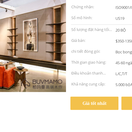
Chứng nhận:
ISO9001/
Số mô hình:
US19
Số lượng đặt hàng tối
20 BỘ
thiểu:
Giá bán:
$350-135
chi tiết đóng gói:
Bọc bong
Thời gian giao hàng:
45-60 ng
Điều khoản thanh
L/C,T/T
toán:
Khả năng cung cấp:
5.000 bộ
Giá tốt nhất