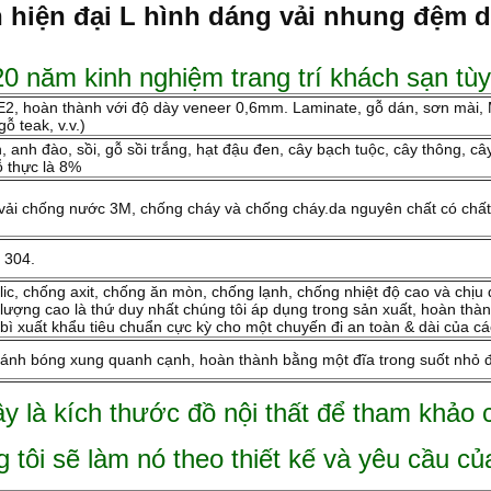
h hiện đại L hình dáng vải nhung đệm 
0 năm kinh nghiệm trang trí khách sạn tùy
 E2, hoàn thành với độ dày veneer 0,6mm. Laminate, gỗ dán, sơn mài,
ỗ teak, v.v.)
 anh đào, sồi, gỗ sồi trắng, hạt đậu đen, cây bạch tuộc, cây thông, câ
 thực là 8%
n, vải chống nước 3M, chống cháy và chống cháy.da nguyên chất có chấ
 304.
lic, chống axit, chống ăn mòn, chống lạnh, chống nhiệt độ cao và chị
 lượng cao là thứ duy nhất chúng tôi áp dụng trong sản xuất, hoàn thành
bì xuất khẩu tiêu chuẩn cực kỳ cho một chuyến đi an toàn & dài của c
h bóng xung quanh cạnh, hoàn thành bằng một đĩa trong suốt nhỏ để
y là kích thước đồ nội thất để tham khảo 
 tôi sẽ làm nó theo thiết kế và yêu cầu củ