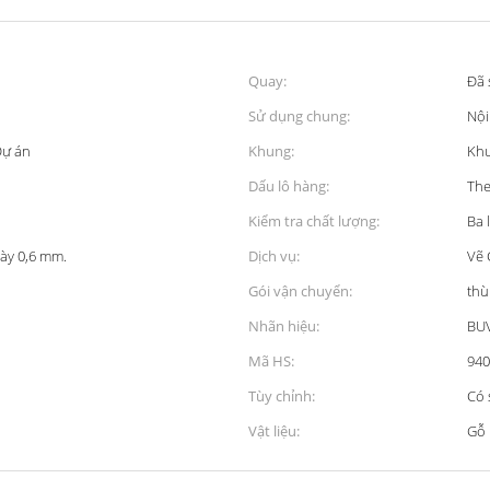
Quay:
Đã 
Sử dụng chung:
Nội
Dự án
Khung:
Khu
Dấu lô hàng:
The
Kiểm tra chất lượng:
Ba 
dày 0,6 mm.
Dịch vụ:
Vẽ 
Gói vận chuyển:
thù
Nhãn hiệu:
BU
Mã HS:
940
Tùy chỉnh:
Có 
Vật liệu:
Gỗ 