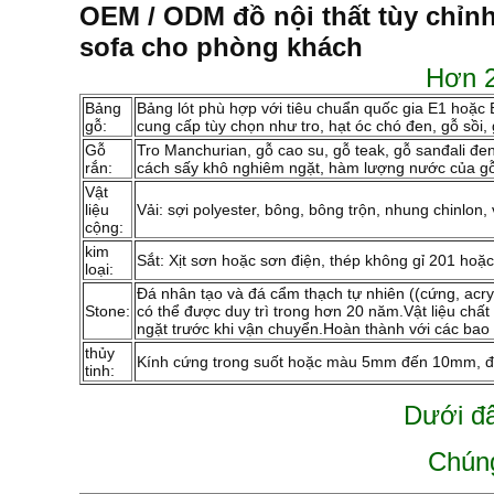
OEM / ODM đồ nội thất tùy chỉn
sofa cho phòng khách
Hơn 2
Bảng
Bảng lót phù hợp với tiêu chuẩn quốc gia E1 hoặc
gỗ:
cung cấp tùy chọn như tro, hạt óc chó đen, gỗ sồi, g
Gỗ
Tro Manchurian, gỗ cao su, gỗ teak, gỗ sanđali đen,
rắn:
cách sấy khô nghiêm ngặt, hàm lượng nước của gỗ
Vật
liệu
Vải: sợi polyester, bông, bông trộn, nhung chinlo
cộng:
kim
Sắt: Xịt sơn hoặc sơn điện, thép không gỉ 201 hoặc
loại:
Đá nhân tạo và đá cẩm thạch tự nhiên ((cứng, acry
Stone:
có thể được duy trì trong hơn 20 năm.Vật liệu chất
ngặt trước khi vận chuyển.Hoàn thành với các bao 
thủy
Kính cứng trong suốt hoặc màu 5mm đến 10mm, đán
tinh:
Dưới đâ
Chúng