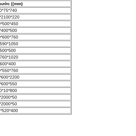
hước ((mm)
0*75*740
*2100*220
*500*450
*400*500
*600*760
590*1050
500*500
760*1020
600*400
*550*760
*600*2200
*600*550
0*10*800
*2000*50
*2000*50
*520*400