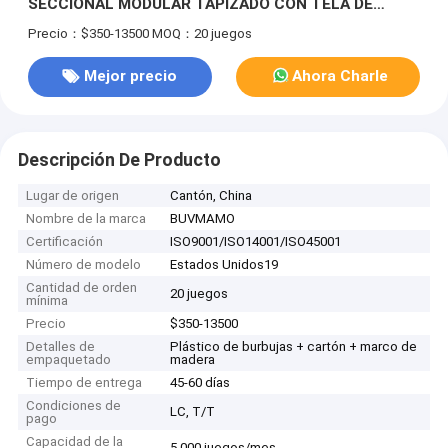
SECCIONAL MODULAR TAPIZADO CON TELA DE
TERCIOPELO EN FORMA DE L PARA SALA DE ESTAR
Precio：$350-13500
MOQ：20 juegos
Mejor precio
Ahora Charle
Descripción De Producto
Lugar de origen
Cantón, China
Nombre de la marca
BUVMAMO
Certificación
ISO9001/ISO14001/ISO45001
Número de modelo
Estados Unidos19
Cantidad de orden
20 juegos
mínima
Precio
$350-13500
Detalles de
Plástico de burbujas + cartón + marco de
empaquetado
madera
Tiempo de entrega
45-60 días
Condiciones de
LC, T/T
pago
Capacidad de la
5.000 juegos/mes