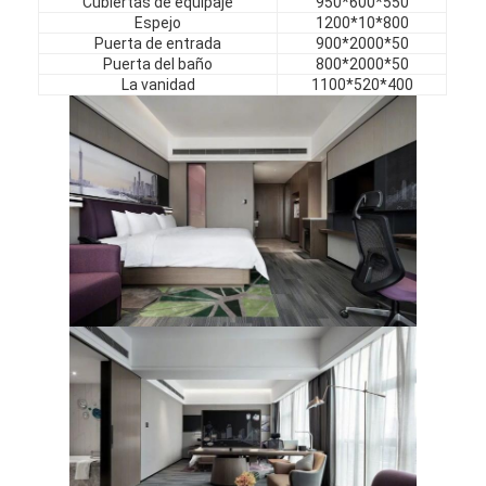
Cubiertas de equipaje
950*600*550
Muebles de hotel
Espejo
1200*10*800
Puerta de entrada
900*2000*50
Muebles para villas
Puerta del baño
800*2000*50
La vanidad
1100*520*400
Muebles para apartamentos
Muebles para clubes comerciales
Muebles de comedor
Muebles de oficina
Mobiliario Fijo
Muebles tapizados