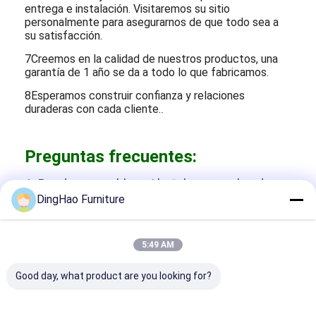
entrega e instalación. Visitaremos su sitio
personalmente para asegurarnos de que todo sea a
su satisfacción.
7Creemos en la calidad de nuestros productos, una
garantía de 1 año se da a todo lo que fabricamos.
8Esperamos construir confianza y relaciones
duraderas con cada cliente.
.
Preguntas frecuentes:
1¿Puedes amueblar mi hotel con un plan de
DingHao Furniture
decoración de muebles?
R: Sí, coincidiremos con su idea, coincidiremos con el estilo
de la decoración que desea, y todo tipo de casos de
5:49 AM
ingeniería de hoteles estrella para que usted se refiera y
mejore su idea.Todos los tamaños de muebles se pueden
adaptar al espacio real en su hotel.
Good day, what product are you looking for?
2¿Hay un showroom en la fábrica?