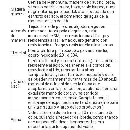
Ceniza de Manchuria, madera de caucho, teca,
sándalo negro, cerezo, haya, roble blanco, nuez
Madera
negra, álamo, pino, abedul, etc. Procesado con
maciza:
estricto secado, el contenido de agua de la
madera real es del 8%
Tejido: fibra de poliéster, algodón, algodón
Además
mezclado, terciopelo de quinlón, tela
de
impermeable 3M, con resistencia al fuego y
material:
resistencia a las llamas.cuero genuino con
resistencia al fuego y resistencia a las llamas.
Hierro: pintura por rociado o galvanoplastia,
El metal:
acero inoxidable 201 o 304.
Piedra artificial y mármol natural ((duro, acrílico,
resistente al ácido, resistente a la corrosión,
resistente al frío, resistente a altas
temperaturas y resistente, Su aspecto y color
se pueden mantener durante más de 20 años.El
¿ Qué es
material de alta calidad es lo único que
eso?
adoptamos en la producción, acabando con una
exquisita mano de obra y una estricta
En casa
inspección antes del envío.Completa con el
embalaje de exportación estándar extremo para
un viaje seguro y largo de los productos.)
Productos
Vidrio endurecido de 5 mm a 10 mm claro o de
color, puliendo alrededor del borde, completando
Vidrio:
con un pequeño disco transparente para
Los vídeos
soportar la parte superior del vidrio.