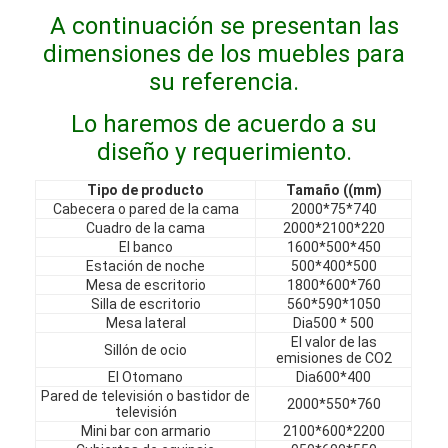
Espectáculo VR
A continuación se presentan las
dimensiones de los muebles para
Sobre nosotros
su referencia.
Recorrido por la fábrica
Lo haremos de acuerdo a su
diseño y requerimiento.
Control de Calidad
Tipo de producto
Tamaño ((mm)
Contáctenos
Cabecera o pared de la cama
2000*75*740
Cuadro de la cama
2000*2100*220
Noticias
El banco
1600*500*450
Estación de noche
500*400*500
Casos
Mesa de escritorio
1800*600*760
Silla de escritorio
560*590*1050
Mesa lateral
Dia500 * 500
Las preguntas
El valor de las
Sillón de ocio
emisiones de CO2
Ahora Charle
El Otomano
Dia600*400
Pared de televisión o bastidor de
2000*550*760
televisión
Mini bar con armario
2100*600*2200