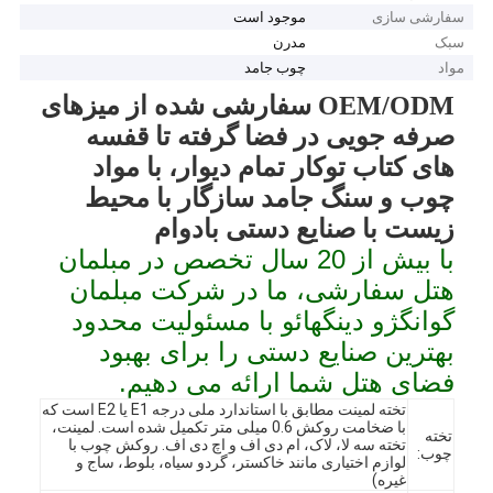
سفارشی سازی
موجود است
سبک
مدرن
مواد
چوب جامد
OEM/ODM سفارشی شده از میزهای
صرفه جویی در فضا گرفته تا قفسه
های کتاب توکار تمام دیوار، با مواد
چوب و سنگ جامد سازگار با محیط
زیست با صنایع دستی بادوام
با بیش از 20 سال تخصص در مبلمان
هتل سفارشی، ما در شرکت مبلمان
گوانگژو دینگهائو با مسئولیت محدود
بهترین صنایع دستی را برای بهبود
فضای هتل شما ارائه می دهیم.
تخته لمینت مطابق با استاندارد ملی درجه E1 یا E2 است که
با ضخامت روکش 0.6 میلی متر تکمیل شده است. لمینت،
تخته
تخته سه لا، لاک، ام دی اف و اچ دی اف. روکش چوب با
چوب:
لوازم اختیاری مانند خاکستر، گردو سیاه، بلوط، ساج و
غیره)