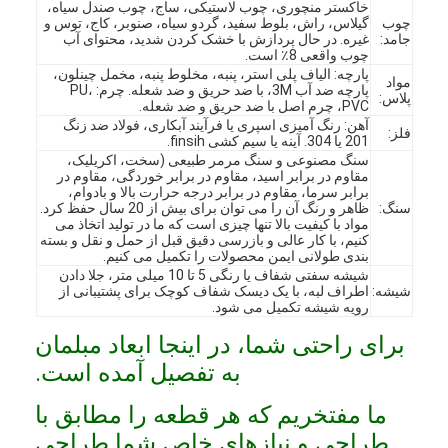
خاکستر منچوری، چوب لاستیکی، ساج، چوب صندل سیاه،
چوب
گیلاس، راش، بلوط سفید، گردو سیاه، صنوبر، کاج، توس و
جامد:
غیره. در حال پردازش با خشک کردن شدید، محتوای آب
چوب واقعی 8٪ است.
پارچه: الیاف پلی استر، پنبه، مخلوط پنبه، مخمل چینلون،
مواد
پارچه ضد آب 3M، با ضد حریق و ضد شعله. چرم: PU،
پلاس:
PVC، چرم اصل با ضد حریق و ضد شعله.
آهن: رنگ آمیزی اسپری یا فرآیند آبکاری، فولاد ضد زنگ
فلز:
201 یا 304. آینه یا سیم کشی finsih.
سنگ مصنوعی و سنگ مرمر طبیعی (سخت، اکریلیک،
مقاوم در برابر اسید، مقاوم در برابر خوردگی، مقاوم در
برابر سرما، مقاوم در برابر درجه حرارت بالا و بادوام،
سنگ:
ظاهر و رنگ آن را می توان برای بیش از 20 سال حفظ کرد.
مواد با کیفیت بالا تنها چیزی است که ما در تولید اتخاذ می
کنیم، با کار عالی و بازرسی دقیق قبل از حمل و نقل و بسته
بندی طولانی ایمن محصولات را تکمیل می کنیم.
شیشه سفتی شفاف یا رنگی 5 تا 10 میلی متر، جلا دادن
شیشه:
اطراف لبه، با یک دیسک شفاف کوچک برای پشتیبانی از
رویه شیشه تکمیل می شود.
خونه
برای راحتی شما، در اینجا ابعاد مبلمان
به تفصیل آمده است.
محصولات
ما مفتخریم که هر قطعه را مطابق با
ویدیو
طراحی و نیازهای خاص شما طراحی