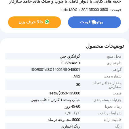
جعبه های کتابی با دیوار کامل، با چوب و سنگ های جامد سازگار
با محیط زیست با صنایع دستی پایدار.
قیمت：$350-135000/sets
MOQ：30
بهترین قیمت
حالا حرف بزن
توضیحات محصول
محل منبع
گوانگژو، چین
نام تجاری
BUVMAMO
گواهی
ISO9001/ISO14001/ISO45001
شماره مدل
A32
مقدار حداقل تعداد
30
سفارش
قیمت
$350-135000/sets
جزئیات بسته بندی
حباب بسته + کارتن + قاب چوبی
زمان تحویل
45-60 روز
شرایط پرداخت
L/C، T/T
قابلیت ارائه
5000 مجموعه در ماه
رنگ
رنگ اختیاری