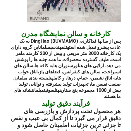
کارخانه و سالن نمایشگاه مدرن
پس از سالها فداکاری، DingHao (BUVMAMO) به یک
عادت پیشرو تبدیل شده است
هتل
مهندسی
مبلمان
این گروه دارای
یک کارخانه 3000 متر مربعی و بیش از 200 کارمند ماهر
است. طیف گسترده محصولات ما همه جنبه ها را پوشش
می دهد، از
لابی های هتل
و
رستوران ها
به کافه ها،
سالن های
استراحت
، سالن های کنفرانس، فضاهای باز،
اتاق خواب
ها
به اتاق نشیمن، حمام، درها، و کامل
هتل
بسته بندی مبلمان
.
صنعت نفیس ما، تجهیزات تولید پیشرفته و توانایی تولید
بیش از 1000 مجموعه پنج ستاره
هتل
سوئیت
مبلمان
نشانه های
ما هستند
فرآیند دقیق تولید
هر محصول تحت پردازش و بازرسی های
دقیق قرار می گیرد تا از کمال بی عیب و نقص
تا جزئی ترین جزئیات اطمینان حاصل شود و