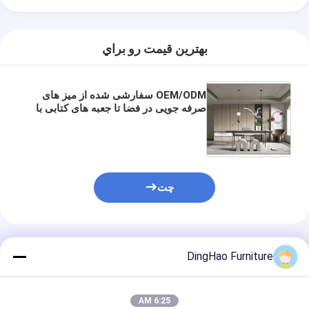
بهترين قيمت رو براي
OEM/ODM سفارشی شده از میز های
صرفه جویی در فضا تا جعبه های کتابی با
دیوار کامل، با چوب و سنگ های جامد
سازگار با محیط زیست با صنایع دستی
پایدار.
چت
محصولات توصیه شده
DingHao Furniture
6:25 AM