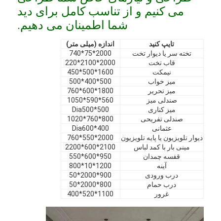
می کنیم و از تناسب کامل برای دید
نمایش VR
شما اطمینان می دهیم.
درباره ما
تایپ کنید
اندازه (میلی متر)
بازدید از کارخانه
تخته سر یا دیوار تخت
2000*75*740
قاب تخت
2000*2100*220
نیمکت
1600*500*450
کنترل کیفیت
میز خواب
500*400*500
میز تحریر
1800*600*760
با ما تماس بگیرید
صندلی میز
560*590*1050
میز کناری
Dia500*500
اخبار
صندلی تفریحی
800*760*1020
عثمانی
Dia600*400
دیوار تلویزیون یا پایه تلویزیون
2000*550*760
موارد
مینی بار با کمد لباس
2100*600*2200
قفسه چمدان
950*600*550
سوالات
آینه
1200*10*800
درب ورودی
900*2000*50
حالا حرف بزن
درب حمام
800*2000*50
غرور
1100*520*400