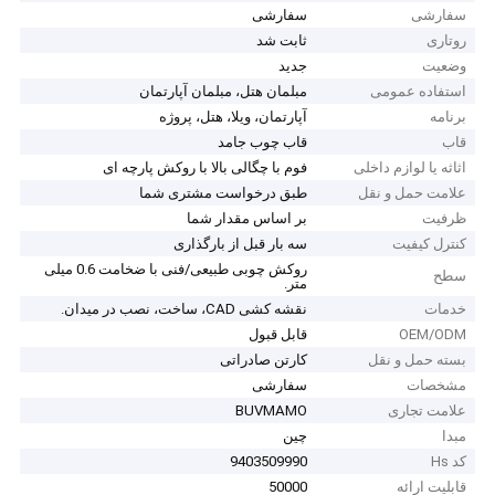
سفارشی
سفارشی
روتاری
ثابت شد
وضعیت
جدید
استفاده عمومی
مبلمان هتل، مبلمان آپارتمان
برنامه
آپارتمان، ویلا، هتل، پروژه
قاب
قاب چوب جامد
اثاثه یا لوازم داخلی
فوم با چگالی بالا با روکش پارچه ای
علامت حمل و نقل
طبق درخواست مشتری شما
ظرفیت
بر اساس مقدار شما
کنترل کیفیت
سه بار قبل از بارگذاری
روکش چوبی طبیعی/فنی با ضخامت 0.6 میلی
سطح
متر.
خدمات
نقشه کشی CAD، ساخت، نصب در میدان.
OEM/ODM
قابل قبول
بسته حمل و نقل
کارتن صادراتی
مشخصات
سفارشی
علامت تجاری
BUVMAMO
مبدا
چین
کد Hs
9403509990
قابلیت ارائه
50000