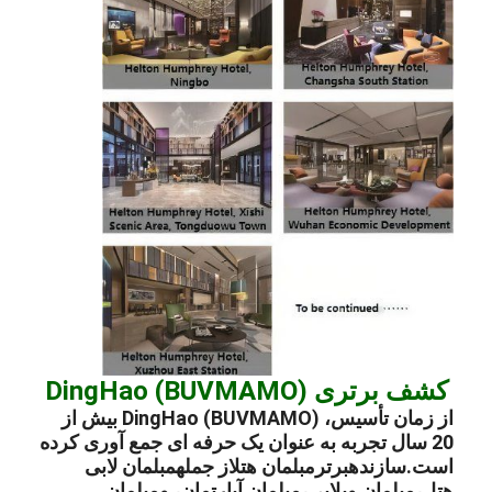
کشف برتری DingHao (BUVMAMO)
از زمان تأسیس، DingHao (BUVMAMO) بیش از
20 سال تجربه به عنوان یک حرفه ای جمع آوری کرده
است.
سازنده
برتر
مبلمان هتل
از جمله
مبلمان لابی
هتل
،
مبلمان ویلایی
،
مبلمان آپارتمان
، و
مبلمان