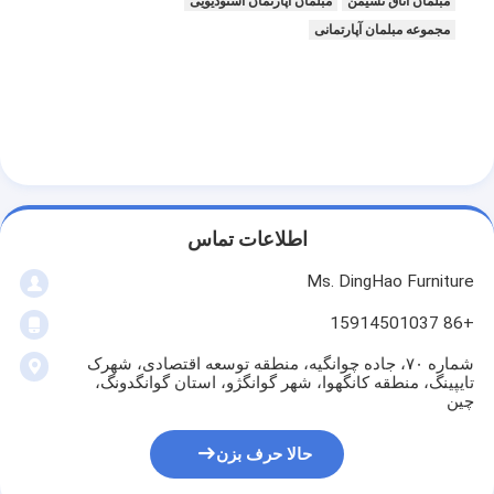
مبلمان اتاق نشیمن
مبلمان آپارتمان استودیویی
مجموعه مبلمان آپارتمانی
اطلاعات تماس
Ms. DingHao Furniture
+86 15914501037
شماره ۷۰، جاده چوانگیه، منطقه توسعه اقتصادی، شهرک
تایپینگ، منطقه کانگهوا، شهر گوانگژو، استان گوانگدونگ،
چین
حالا حرف بزن