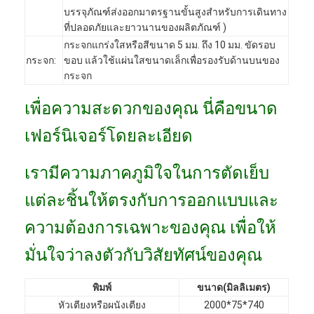
บรรจุภัณฑ์ส่งออกมาตรฐานขั้นสูงสำหรับการเดินทาง
VR Show
ที่ปลอดภัยและยาวนานของผลิตภัณฑ์ )
เกี่ยวกับเรา
กระจกแกร่งใสหรือสีขนาด 5 มม. ถึง 10 มม. ขัดรอบ
กระจก:
ขอบ แล้วใช้แผ่นใสขนาดเล็กเพื่อรองรับด้านบนของ
ทัวร์โรงงาน
กระจก
เพื่อความสะดวกของคุณ นี่คือขนาด
การควบคุมคุณภาพ
เฟอร์นิเจอร์โดยละเอียด
ติดต่อเรา
ข่าว
เรามีความภาคภูมิใจในการตัดเย็บ
แต่ละชิ้นให้ตรงกับการออกแบบและ
กรณี
ความต้องการเฉพาะของคุณ เพื่อให้
คำถามที่พบบ่อย
มั่นใจว่าลงตัวกับวิสัยทัศน์ของคุณ
พูดคุยกันตอนนี้
พิมพ์
ขนาด(มิลลิเมตร)
หัวเตียงหรือผนังเตียง
2000*75*740