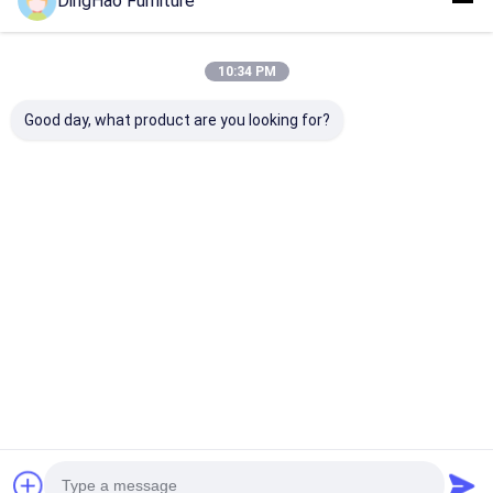
DingHao Furniture
10:34 PM
Good day, what product are you looking for?
OEM/ODM
OEM/ODM Custom
สถานที่ ที่ ได้ รั
customized walnut
โมเดิร์น มินิมอลิสต์
สนอง จาก ศาสนา
wood living room
เฟอร์นิเจอร์สํานักงาน
ใหม่ ผสมผสาน ก
furniture - 2 โต๊ะ
บ้าน เซต พร้อมโต๊ะทํา
ระหว่าง แสง สว่าง
กาแฟเตียง 1 ที่นอน
งาน, ชั้นวางหนังสือ และ
อ่อนนุ่ม, เนื้อผง 
ราคาดีที่สุด
ราคาดีที่สุด
ราคาดีที่ส
เตียง 2 เก้าอี้ถักด้วยไม้
ตู้สําหรับห้องเรียน พร้อม
ธรรมชาติ, และ 
แข็งในประเทศจีน
ไม้แข็งสําหรับวิลล่าและ
หิน ที่ นิ่ง นิ่ง
อพาร์ทเมนต์
Desktop Site
บ้าน
เกี่ยวกับเรา
ติดต่อเรา
แผนผังเว็บไซต์
นโยบายความเป็นส่วนตัว
คุณภาพ
เฟอร์นิเจอร์โรงแรม
โรงงานในประเทศจีน.Copyright © 2026
GUANGZHOU DINGHAO FURNITURE CO., LTD.. All Rights Reserved.