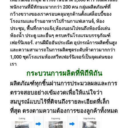
พนักงานที่มีทักษะมากกว่า 200 คน กลุ่มผลิตภัณฑ์ที่
กว้างขวางของเราครอบคลุมทุกด้านตั้งแต่
ล็อบบี้ของ
โรงแรม
และ
ร้านอาหาร
ไปร้านกาแฟ
เลานจ์
, ห้อง
ประชุม, พื้นที่กลางแจ้ง,
ห้องนอน
ไปจนถึงห้องนั่งเล่น
ห้องน้ำ ประตู และอื่นๆ ครบครัน
โรงแรม
บรรจุภัณฑ์
เฟอร์นิเจอร์
. งานฝีมืออันประณีต อุปกรณ์การผลิตขั้นสูง
และความสามารถในการผลิตชุดระดับห้าดาวมากกว่า
1,000 ชุด
โรงแรม
ห้องสวีท
เฟอร์นิเจอร์
เป็นจุดเด่นของ
เรา
กระบวนการผลิตที่พิถีพิถัน
ผลิตภัณฑ์ทุกชิ้นผ่านการประมวลผลและการ
ตรวจสอบอย่างเข้มงวดเพื่อให้แน่ใจว่า
สมบูรณ์แบบไร้ที่ติจนถึงรายละเอียดที่เล็ก
ที่สุด ตรงตามความต้องการของลูกค้าทั้งหมด