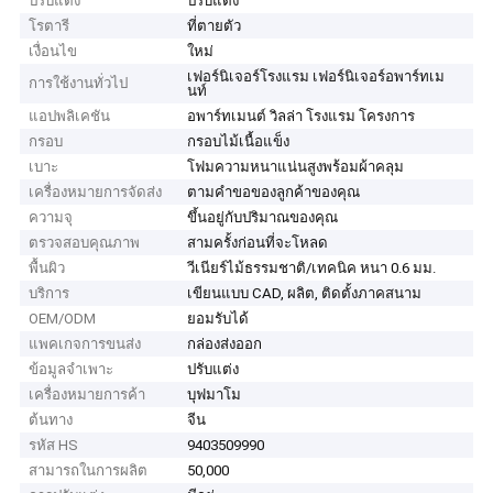
ปรับแต่ง
ปรับแต่ง
โรตารี
ที่ตายตัว
เงื่อนไข
ใหม่
เฟอร์นิเจอร์โรงแรม เฟอร์นิเจอร์อพาร์ทเม
การใช้งานทั่วไป
นท์
แอปพลิเคชัน
อพาร์ทเมนต์ วิลล่า โรงแรม โครงการ
กรอบ
กรอบไม้เนื้อแข็ง
เบาะ
โฟมความหนาแน่นสูงพร้อมผ้าคลุม
เครื่องหมายการจัดส่ง
ตามคำขอของลูกค้าของคุณ
ความจุ
ขึ้นอยู่กับปริมาณของคุณ
ตรวจสอบคุณภาพ
สามครั้งก่อนที่จะโหลด
พื้นผิว
วีเนียร์ไม้ธรรมชาติ/เทคนิค หนา 0.6 มม.
บริการ
เขียนแบบ CAD, ผลิต, ติดตั้งภาคสนาม
OEM/ODM
ยอมรับได้
แพคเกจการขนส่ง
กล่องส่งออก
ข้อมูลจำเพาะ
ปรับแต่ง
เครื่องหมายการค้า
บุฟมาโม
ต้นทาง
จีน
รหัส HS
9403509990
สามารถในการผลิต
50,000