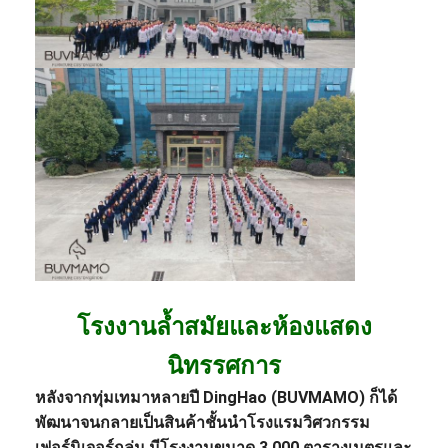
โรงงานล้ำสมัยและห้องแสดง
นิทรรศการ
หลังจากทุ่มเทมาหลายปี DingHao (BUVMAMO) ก็ได้
พัฒนาจนกลายเป็นสินค้าชั้นนำ
โรงแรม
วิศวกรรม
เฟอร์นิเจอร์
กลุ่ม มีโรงงานขนาด 3,000 ตารางเมตรและ