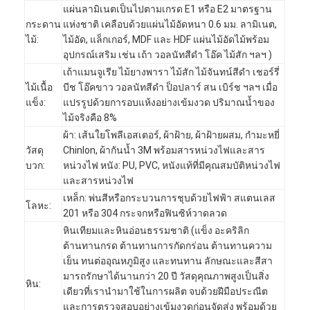
แผ่นลามิเนตเป็นไปตามเกรด E1 หรือ E2 มาตรฐาน
กระดาน
แห่งชาติ เคลือบด้วยแผ่นไม้อัดหนา 0.6 มม. ลามิเนต,
ไม้:
ไม้อัด, แล็กเกอร์, MDF และ HDF แผ่นไม้อัดไม้พร้อม
อุปกรณ์เสริม เช่น เถ้า วอลนัทสีดำ โอ๊ค ไม้สัก ฯลฯ )
เถ้าแมนจูเรีย ไม้ยางพารา ไม้สัก ไม้จันทน์สีดำ เชอร์รี่
ไม้เนื้อ
บีช โอ๊คขาว วอลนัทสีดำ ป็อปลาร์ สน เบิร์ช ฯลฯ เมื่อ
แข็ง:
แปรรูปด้วยการอบแห้งอย่างเข้มงวด ปริมาณน้ำของ
ไม้จริงคือ 8%
ผ้า: เส้นใยโพลีเอสเตอร์, ผ้าฝ้าย, ผ้าฝ้ายผสม, กำมะหยี่
วัสดุ
Chinlon, ผ้ากันน้ำ 3M พร้อมสารหน่วงไฟและสาร
บวก:
หน่วงไฟ หนัง: PU, PVC, หนังแท้ที่มีคุณสมบัติหน่วงไฟ
และสารหน่วงไฟ
เหล็ก: พ่นสีหรือกระบวนการชุบด้วยไฟฟ้า สแตนเลส
โลหะ:
201 หรือ 304 กระจกหรือฟินซิห์วาดลวด
หินเทียมและหินอ่อนธรรมชาติ (แข็ง อะคริลิก
หน้าแรก
ต้านทานกรด ต้านทานการกัดกร่อน ต้านทานความ
เย็น ทนต่ออุณหภูมิสูง และทนทาน ลักษณะและสีสา
สินค้า
มารถรักษาได้นานกว่า 20 ปี วัสดุคุณภาพสูงเป็นสิ่ง
หิน:
เดียวที่เรานำมาใช้ในการผลิต จบด้วยฝีมือประณีต
วิดีโอ
และการตรวจสอบอย่างเข้มงวดก่อนจัดส่ง พร้อมด้วย