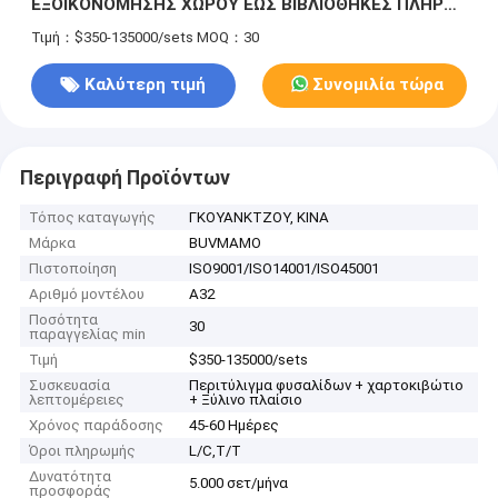
ΕΞΟΙΚΟΝΟΜΗΣΗΣ ΧΩΡΟΥ ΕΩΣ ΒΙΒΛΙΟΘΗΚΕΣ ΠΛΗΡΟΥ
ΤΟΙΧΟΥ, ΜΕ ΟΙΚΟΛΟΓΙΚΑ ΜΑΣΙΦ ΞΥΛΟ ΚΑΙ ΠΕΤΡΑ
Τιμή：$350-135000/sets
MOQ：30
ΥΛΙΚΑ ΜΕ ΑΝΘΕΚΤΙΚΗ ΧΕΙΡΟΤΕΧΝΙΑ.
Καλύτερη τιμή
Συνομιλία τώρα
Περιγραφή Προϊόντων
Τόπος καταγωγής
ΓΚΟΥΑΝΚΤΖΟΥ, ΚΙΝΑ
Μάρκα
BUVMAMO
Πιστοποίηση
ISO9001/ISO14001/ISO45001
Αριθμό μοντέλου
A32
Ποσότητα
30
παραγγελίας min
Τιμή
$350-135000/sets
Συσκευασία
Περιτύλιγμα φυσαλίδων + χαρτοκιβώτιο
λεπτομέρειες
+ Ξύλινο πλαίσιο
Χρόνος παράδοσης
45-60 Ημέρες
Όροι πληρωμής
L/C,T/T
Δυνατότητα
5.000 σετ/μήνα
προσφοράς