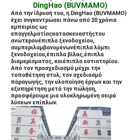
DingHao (BUVMAMO)
Από την ίδρυσή του, η DingHao (BUVMAMO)
έχει συγκεντρώσει πάνω από 20 χρόνια
εμπειρίας ως
επαγγελματίας
κατασκευαστής
του
ανώτερου
έπιπλα ξενοδοχείου
,
συμπεριλαμβανομένων
έπιπλα λόμπι
ξενοδοχείου
,
έπιπλα βίλας
,
έπιπλα
διαμερίσματος
, και
έπιπλα εστιατορίου
.
Από τον προσχεδιασμό μέχρι την
τοποθέτηση στυλ, τον σχεδιασμό
παραγωγής, την υλοποίηση έργων και την
εξυπηρέτηση μετά την πώληση,
προσφέρουμε μια ολοκληρωμένη σειρά
λύσεων επίπλων.