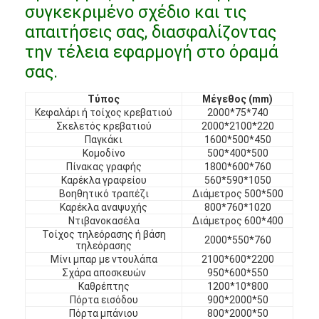
συγκεκριμένο σχέδιο και τις
Έπιπλα ξενοδοχείων
απαιτήσεις σας, διασφαλίζοντας
Έπιπλα βίλας
την τέλεια εφαρμογή στο όραμά
σας.
Έπιπλα διαμερισμάτων
Τύπος
Μέγεθος (mm)
Έπιπλα εμπορικών συλλόγων
Κεφαλάρι ή τοίχος κρεβατιού
2000*75*740
Σκελετός κρεβατιού
2000*2100*220
Έπιπλα τραπεζαρίας
Παγκάκι
1600*500*450
Κομοδίνο
500*400*500
Έπιπλα γραφείου
Πίνακας γραφής
1800*600*760
Καρέκλα γραφείου
560*590*1050
Βοηθητικό τραπέζι
Διάμετρος 500*500
Έπιπλα Σταθερής Τοποθέτησης
Καρέκλα αναψυχής
800*760*1020
Ντιβανοκασέλα
Διάμετρος 600*400
Επικαλυμμένα έπιπλα
Τοίχος τηλεόρασης ή βάση
2000*550*760
τηλεόρασης
Μίνι μπαρ με ντουλάπα
2100*600*2200
Σχάρα αποσκευών
950*600*550
Καθρέπτης
1200*10*800
Πόρτα εισόδου
900*2000*50
Πόρτα μπάνιου
800*2000*50