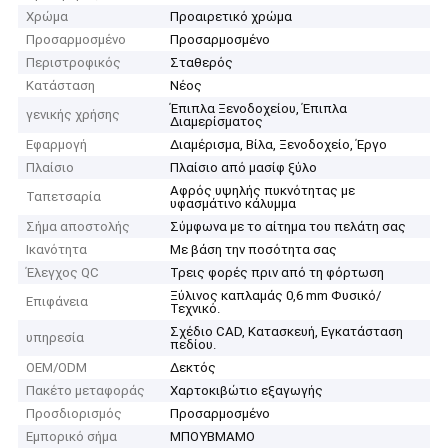
Χρώμα
Προαιρετικό χρώμα
Προσαρμοσμένο
Προσαρμοσμένο
Περιστροφικός
Σταθερός
Κατάσταση
Νέος
Έπιπλα Ξενοδοχείου, Έπιπλα
γενικής χρήσης
Διαμερίσματος
Εφαρμογή
Διαμέρισμα, Βίλα, Ξενοδοχείο, Έργο
Πλαίσιο
Πλαίσιο από μασίφ ξύλο
Αφρός υψηλής πυκνότητας με
Ταπετσαρία
υφασμάτινο κάλυμμα
Σήμα αποστολής
Σύμφωνα με το αίτημα του πελάτη σας
Ικανότητα
Με βάση την ποσότητα σας
Έλεγχος QC
Τρεις φορές πριν από τη φόρτωση
Ξύλινος καπλαμάς 0,6 mm Φυσικό/
Επιφάνεια
Τεχνικό.
Σχέδιο CAD, Κατασκευή, Εγκατάσταση
υπηρεσία
πεδίου.
OEM/ODM
Δεκτός
Πακέτο μεταφοράς
Χαρτοκιβώτιο εξαγωγής
Προσδιορισμός
Προσαρμοσμένο
Εμπορικό σήμα
ΜΠΟΥΒΜΑΜΟ