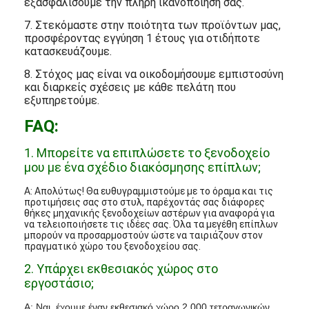
εξασφαλίσουμε την πλήρη ικανοποίησή σας.
7. Στεκόμαστε στην ποιότητα των προϊόντων μας,
προσφέροντας εγγύηση 1 έτους για οτιδήποτε
κατασκευάζουμε.
8. Στόχος μας είναι να οικοδομήσουμε εμπιστοσύνη
και διαρκείς σχέσεις με κάθε πελάτη που
εξυπηρετούμε.
FAQ:
1. Μπορείτε να επιπλώσετε το ξενοδοχείο
μου με ένα σχέδιο διακόσμησης επίπλων;
Α: Απολύτως! Θα ευθυγραμμιστούμε με το όραμα και τις
προτιμήσεις σας στο στυλ, παρέχοντάς σας διάφορες
θήκες μηχανικής ξενοδοχείων αστέρων για αναφορά για
να τελειοποιήσετε τις ιδέες σας. Όλα τα μεγέθη επίπλων
μπορούν να προσαρμοστούν ώστε να ταιριάζουν στον
πραγματικό χώρο του ξενοδοχείου σας.
2. Υπάρχει εκθεσιακός χώρος στο
εργοστάσιο;
Α: Ναι, έχουμε έναν εκθεσιακό χώρο 2.000 τετραγωνικών