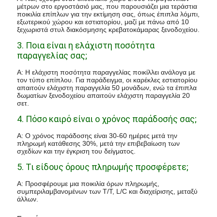
μέτρων στο εργοστάσιό μας, που παρουσιάζει μια τεράστια
ποικιλία επίπλων για την εκτίμηση σας, όπως έπιπλα λόμπι,
εξωτερικού χώρου και εστιατορίου, μαζί με πάνω από 10
ξεχωριστά στυλ διακόσμησης κρεβατοκάμαρας ξενοδοχείου.
3. Ποια είναι η ελάχιστη ποσότητα
παραγγελίας σας;
Α: Η ελάχιστη ποσότητα παραγγελίας ποικίλλει ανάλογα με
τον τύπο επίπλου. Για παράδειγμα, οι καρέκλες εστιατορίου
απαιτούν ελάχιστη παραγγελία 50 μονάδων, ενώ τα έπιπλα
δωματίων ξενοδοχείου απαιτούν ελάχιστη παραγγελία 20
σετ.
4. Πόσο καιρό είναι ο χρόνος παράδοσής σας;
Α: Ο χρόνος παράδοσης είναι 30-60 ημέρες μετά την
πληρωμή κατάθεσης 30%, μετά την επιβεβαίωση των
σχεδίων και την έγκριση του δείγματος.
5. Τι είδους όρους πληρωμής προσφέρετε;
Α: Προσφέρουμε μια ποικιλία όρων πληρωμής,
συμπεριλαμβανομένων των T/T, L/C και διαχείρισης, μεταξύ
άλλων.