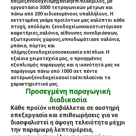
έθιμο
ξενοδοχείο
μηχανική
έπιπλα
όμιλος, με
εργοστάσιο 3000 τετραγωνικών μέτρων και
πάνω από 200 ειδικευμένους υπαλλήλους. Η
εκτεταμένη γκάμα προϊόντων μας καλύπτει κάθε
πτυχή, από
λόμπι ξενοδοχείων
και
εστιατόρια
σε
καφετέριες,
σαλόνια
, αίθουσες συνεδριάσεων,
εξωτερικούς χώρους,
υπνοδωμάτια
σε σαλόνια,
μπάνια, πόρτες και
πλήρης
ξενοδοχείο
συσκευασία επίπλων
. Η
εξαίσια χειροτεχνία μας, ο προηγμένος
εξοπλισμός παραγωγής και η ικανότητά μας να
παράγουμε πάνω από 1000 σετ πέντε
αστέρων
ξενοδοχείο
σουίτα
έπιπλα
είναι τα
χαρακτηριστικά μας.
Προσεγμένη παραγωγική
διαδικασία
Κάθε προϊόν υποβάλλεται σε αυστηρή
επεξεργασία και επιθεωρήσεις για να
διασφαλιστεί η άψογη τελειότητα μέχρι
την παραμικρή λεπτομέρεια,