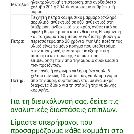
ηλεκτρολυτική επίστρωση, από ανοξείδωτο
Μέταλλο:
Εμφάνιση VR
χάλυβα 201 ή 304. Φινίρισμα με καθρέφτη ή
σύρμα.
Τεχνητή πέτρα και φυσικό μάρμαρο (σκληρό,
Σχετικά με εμάς
ακρυλικό, ανθεκτικό σε οξύ, ανθεκτικό στη
διάβρωση, ανθεκτικό στο κρύο, ανθεκτικό σε
υψηλή θερμοκρασία και ανθεκτικό, Η εμφάνιση
Επισκέψεις στο εργοστάσιο
και το χρώμα του μπορούν να διατηρηθούν για
Πέτρα:
περισσότερα από 20 χρόνια. Υψηλής ποιότητας
Έλεγχος Ποιότητας
υλικό είναι το μόνο πράγμα που υιοθετούμε
στην παραγωγή, φινίρισμα με εξαιρετική
ποιότητα κατασκευής και αυστηρή
Επικοινωνήστε μαζί μας
επιθεώρηση πριν από την ακραία συσκευασία
των προϊόντων.
Διαφανές ή έγχρωμο σκληρυμένο γυαλί 5
Ειδήσεις
χιλιοστών έως 10 χιλιοστών, γυάλισμα γύρω
Ποτήρι:
από την άκρη, συμπληρώνεται με ένα μικρό
Υποθέσεις
διαφανές δίσκο για τη στήριξη της γυάλινης
κορυφής.
Ερωτήσεις
Για τη διευκόλυνσή σας, δείτε τις
αναλυτικές διαστάσεις επίπλων.
Συνομιλία τώρα
Είμαστε υπερήφανοι που
προσαρμόζουμε κάθε κομμάτι στο