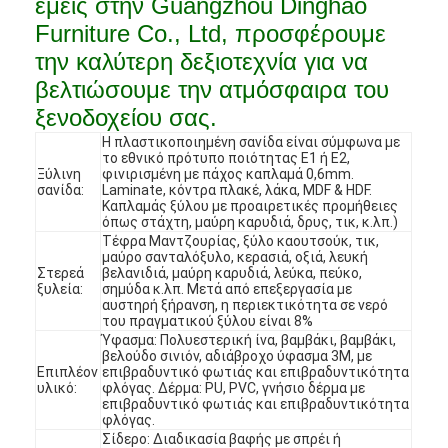
εμείς στην Guangzhou Dinghao
Furniture Co., Ltd, προσφέρουμε
την καλύτερη δεξιοτεχνία για να
βελτιώσουμε την ατμόσφαιρα του
ξενοδοχείου σας.
Η πλαστικοποιημένη σανίδα είναι σύμφωνα με
το εθνικό πρότυπο ποιότητας E1 ή E2,
Ξύλινη
φινιρισμένη με πάχος καπλαμά 0,6mm.
σανίδα:
Laminate, κόντρα πλακέ, λάκα, MDF & HDF.
Καπλαμάς ξύλου με προαιρετικές προμήθειες
όπως στάχτη, μαύρη καρυδιά, δρυς, τικ, κ.λπ.)
Τέφρα Μαντζουρίας, ξύλο καουτσούκ, τικ,
μαύρο σανταλόξυλο, κερασιά, οξιά, λευκή
Στερεά
βελανιδιά, μαύρη καρυδιά, λεύκα, πεύκο,
ξυλεία:
σημύδα κ.λπ. Μετά από επεξεργασία με
αυστηρή ξήρανση, η περιεκτικότητα σε νερό
του πραγματικού ξύλου είναι 8%
Σπίτι
Ύφασμα: Πολυεστερική ίνα, βαμβάκι, βαμβάκι,
βελούδο σινιόν, αδιάβροχο ύφασμα 3M, με
Επιπλέον
επιβραδυντικό φωτιάς και επιβραδυντικότητα
Προϊόντα
υλικό:
φλόγας. Δέρμα: PU, PVC, γνήσιο δέρμα με
επιβραδυντικό φωτιάς και επιβραδυντικότητα
φλόγας.
Βίντεο
Σίδερο: Διαδικασία βαφής με σπρέι ή