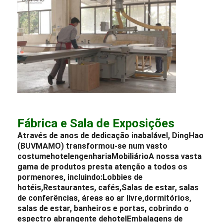
Fábrica e Sala de Exposições
Através de anos de dedicação inabalável, DingHao
(BUVMAMO) transformou-se num vasto
costume
hotel
engenharia
Mobiliário
A nossa vasta
gama de produtos presta atenção a todos os
pormenores, incluindo:
Lobbies de
hotéis
,
Restaurantes
, cafés,
Salas de estar
, salas
de conferências, áreas ao ar livre,
dormitórios
,
salas de estar, banheiros e portas, cobrindo o
espectro abrangente de
hotel
Embalagens de