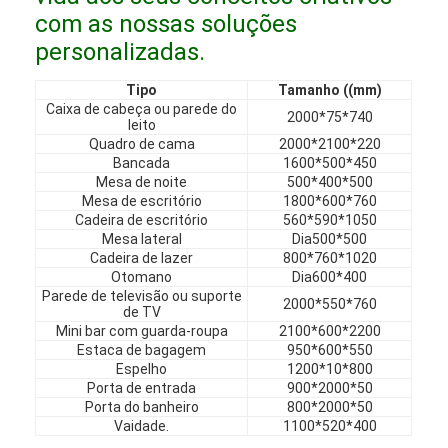
Móveis de hotel
com as nossas soluções
personalizadas.
Mobiliário de casa
Tipo
Tamanho ((mm)
Mobiliário para apartamentos
Caixa de cabeça ou parede do
2000*75*740
leito
Quadro de cama
2000*2100*220
Mobiliário para clubes comerciais
Bancada
1600*500*450
Mesa de noite
500*400*500
Móveis para sala de jantar
Mesa de escritório
1800*600*760
Cadeira de escritório
560*590*1050
Móveis de escritório
Mesa lateral
Dia500*500
Cadeira de lazer
800*760*1020
Mobiliário Fixo
Otomano
Dia600*400
Parede de televisão ou suporte
2000*550*760
de TV
Mobília estofada
Mini bar com guarda-roupa
2100*600*2200
Estaca de bagagem
950*600*550
Espelho
1200*10*800
Porta de entrada
900*2000*50
Porta do banheiro
800*2000*50
Vaidade.
1100*520*400