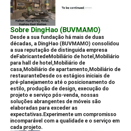
Sobre DingHao (BUVMAMO)
Desde a sua fundação há mais de duas
décadas, a DingHao (BUVMAMO) consolidou
a sua reputação de distinguida empresa
de
Fabricante
de
Mobiliário de hotel
,
Mobiliário
para hall de hotel
,
Mobiliário de
casa
,
Mobiliário de apartamento
,
Mobiliário de
restaurante
Desde os estágios iniciais de
pré-planejamento até o posicionamento do
estilo, produção de design, execução do
projeto e serviço pós-venda, nossas
soluções abrangentes de móveis são
elaboradas para exceder as
expectativas.Experimente um compromisso
incomparável com a qualidade e o serviço em
cada projeto.