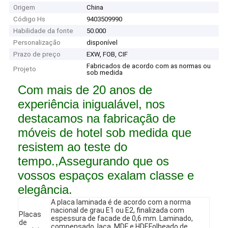
Origem
China
Código Hs
9403509990
Habilidade da fonte
50.000
Personalização
disponível
Prazo de preço
EXW, FOB, CIF
Fabricados de acordo com as normas ou
Projeto
sob medida
Com mais de 20 anos de
experiência inigualável, nos
destacamos na fabricação de
móveis de hotel sob medida que
resistem ao teste do
tempo.,Assegurando que os
vossos espaços exalam classe e
elegância.
A placa laminada é de acordo com a norma
nacional de grau E1 ou E2, finalizada com
Placas
espessura de facade de 0,6 mm. Laminado,
de
compensado, laca, MDF e HDF.Folheado de