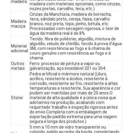
madeira:
madeira com materiais opcionais, como cinzas,
nozes pretas, carvalho, teca, etc.)
Cinzas da Manchúria, madeira de borracha,
teca, sândalo preto, cereja, faixa, carvalho
Madeira
branco, noz preta, topo, pinho, bétula, etc.
maciça:
Processadas com secagem rigorosa, o teor de
água da madeira real é de 8%
Tecido: fibra de poliéster, algodão, mistura de
algodão, veludo de chinlão, tecido à prova d'água
Material
3M, com resistência ao fogo e à chama.de
adicional:
couro genuíno com resistência ao fogo e à
chama.
Outros
Ferro: processo de pintura a vapor ou
metais:
galvanização, aço inoxidável 201 ou 304.
Pedra artificial e mármore natural ((duro,
acrílico, resistente a ácidos, resistente à
corrosão, resistente ao frio, resistente a altas
temperaturas e resistente, Sua aparência e cor
podem ser mantidas por mais de 20 anos.O
Stone:
material de alta qualidade é a única coisa que
Início
adotamos na produção, acabando com
requintado trabalho e inspeção rigorosa antes
do envio.Completa com a embalagem de
Produtos
exportação padrão extrema para uma viagem
segura e longa dos produtos.)
Vídeos
5 mm a 10 mm de vidro transparente ou
colorido, polido ao redor da borda, completando