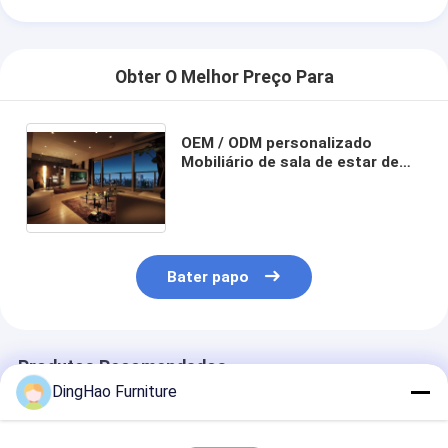
Obter O Melhor Preço Para
OEM / ODM personalizado
Mobiliário de sala de estar de
madeira maciça razoável para
casas e apartamentos
conjuntos de coleção
Bater papo
Produtos Recomendados
DingHao Furniture