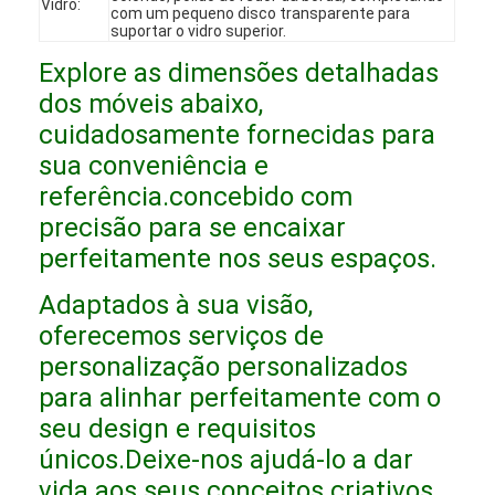
Vidro:
com um pequeno disco transparente para
Espetáculo VR
suportar o vidro superior.
Explore as dimensões detalhadas
Sobre Nós
dos móveis abaixo,
Visita à fábrica
cuidadosamente fornecidas para
sua conveniência e
Controle de Qualidade
referência.concebido com
Contacte-nos
precisão para se encaixar
perfeitamente nos seus espaços.
Notícias
Adaptados à sua visão,
Casos
oferecemos serviços de
personalização personalizados
Perguntas frequentes
para alinhar perfeitamente com o
Converse agora
seu design e requisitos
únicos.Deixe-nos ajudá-lo a dar
vida aos seus conceitos criativos