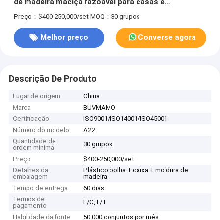
de madeira maciça razoável para casas e
apartamentos conjuntos de coleção
Preço：$400-250,000/set
MOQ：30 grupos
Melhor preço
Converse agora
Descrição De Produto
Lugar de origem
China
Marca
BUVMAMO
Certificação
ISO9001/ISO14001/ISO45001
Número do modelo
A22
Quantidade de
30 grupos
ordem mínima
Preço
$400-250,000/set
Detalhes da
Plástico bolha + caixa + moldura de
embalagem
madeira
Tempo de entrega
60 dias
Termos de
L/C,T/T
pagamento
Habilidade da fonte
50.000 conjuntos por mês