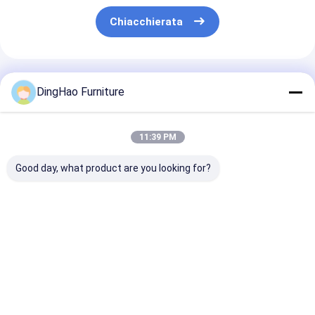
Chiacchierata
Prodotti Raccomandati
DingHao Furniture
11:39 PM
Good day, what product are you looking for?
MOBILI DA
OEM/ODM CUSTOM
OEM/ODM
SOGGIORNO IN
MODERN
PERSONALIZZ
LEGNO DI NOCE
MINIMALIST
DALLE SCRIVA
PERSONALIZZATI
MOBILIZIO
SALVASPAZIO
OEM/ODM - 2
DOMESTICO
LIBRERIE DA
Miglior prezzo
Miglior prezzo
Miglior pr
TAVOLINI DA CAFFÈ
OFFICIO SET con
INCASSO A T
NIDATORI, 1
scrivania, libreria e
PARETE, CON
COMODINO A SELLA,
armadio per studio
LEGNO MASSE
2 SEDIE IMBOTTITE
con legno massello
MATERIALI IN