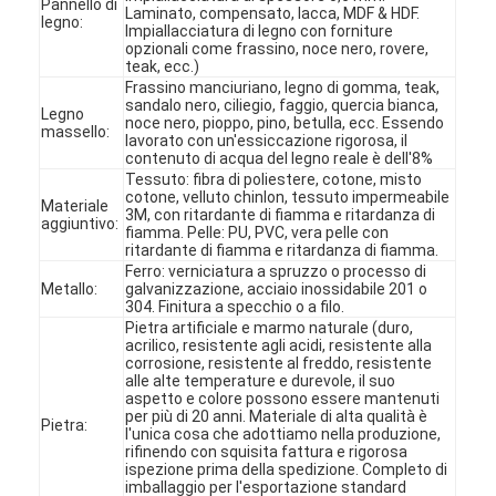
Pannello di
Laminato, compensato, lacca, MDF & HDF.
legno:
Impiallacciatura di legno con forniture
opzionali come frassino, noce nero, rovere,
teak, ecc.)
Frassino manciuriano, legno di gomma, teak,
sandalo nero, ciliegio, faggio, quercia bianca,
Legno
noce nero, pioppo, pino, betulla, ecc. Essendo
massello:
lavorato con un'essiccazione rigorosa, il
contenuto di acqua del legno reale è dell'8%
Tessuto: fibra di poliestere, cotone, misto
cotone, velluto chinlon, tessuto impermeabile
Materiale
3M, con ritardante di fiamma e ritardanza di
aggiuntivo:
fiamma. Pelle: PU, PVC, vera pelle con
ritardante di fiamma e ritardanza di fiamma.
Ferro: verniciatura a spruzzo o processo di
Metallo:
galvanizzazione, acciaio inossidabile 201 o
304. Finitura a specchio o a filo.
Pietra artificiale e marmo naturale (duro,
acrilico, resistente agli acidi, resistente alla
corrosione, resistente al freddo, resistente
Casa
alle alte temperature e durevole, il suo
aspetto e colore possono essere mantenuti
per più di 20 anni. Materiale di alta qualità è
Prodotti
Pietra:
l'unica cosa che adottiamo nella produzione,
rifinendo con squisita fattura e rigorosa
Video
ispezione prima della spedizione. Completo di
imballaggio per l'esportazione standard