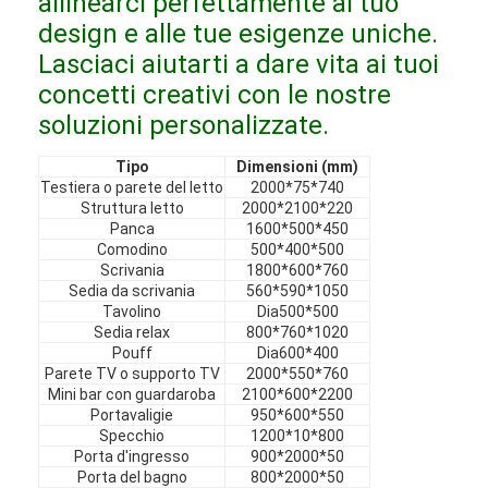
allinearci perfettamente al tuo
Mobili in hotel
design e alle tue esigenze uniche.
Lasciaci aiutarti a dare vita ai tuoi
Arredamento per ville
concetti creativi con le nostre
Arredamento per appartamenti
soluzioni personalizzate.
Arredamento per club commerciali
Tipo
Dimensioni (mm)
Testiera o parete del letto
2000*75*740
Mobili per sala da pranzo
Struttura letto
2000*2100*220
Panca
1600*500*450
Comodino
500*400*500
Mobili per ufficio
Scrivania
1800*600*760
Sedia da scrivania
560*590*1050
Arredamento fisso
Tavolino
Dia500*500
Sedia relax
800*760*1020
Mobile imbottito
Pouff
Dia600*400
Parete TV o supporto TV
2000*550*760
Mini bar con guardaroba
2100*600*2200
Portavaligie
950*600*550
Specchio
1200*10*800
Porta d'ingresso
900*2000*50
Porta del bagno
800*2000*50