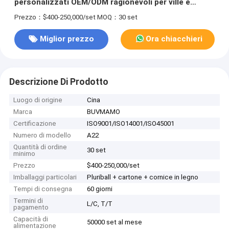
personalizzati OEM/ODM ragionevoli per ville e
appartamenti, set completi
Prezzo：$400-250,000/set
MOQ：30 set
Miglior prezzo
Ora chiacchieri
Descrizione Di Prodotto
Luogo di origine
Cina
Marca
BUVMAMO
Certificazione
ISO9001/ISO14001/ISO45001
Numero di modello
A22
Quantità di ordine
30 set
minimo
Prezzo
$400-250,000/set
Imballaggi particolari
Pluriball + cartone + cornice in legno
Tempi di consegna
60 giorni
Termini di
L/C, T/T
pagamento
Capacità di
50000 set al mese
alimentazione