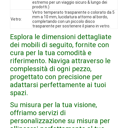
estremo per un viaggio sicuro & lungo dei
Spettacolo VR
prodotti.)
Vetro temperato trasparente o colorato da 5
mm a 10 mm, lucidatura attorno al bordo,
Su di noi
Vetro:
completando con un piccolo disco
trasparente per sostenere il piano in vetro.
Visita alla fabbrica
Esplora le dimensioni dettagliate
Controllo Qualità
dei mobili di seguito, fornite con
cura per la tua comodità e
Contattaci
riferimento. Naviga attraverso le
complessità di ogni pezzo,
Notizie
progettato con precisione per
Casi
adattarsi perfettamente ai tuoi
spazi.
Domande frequenti
Su misura per la tua visione,
Ora chiacchieri
offriamo servizi di
personalizzazione su misura per