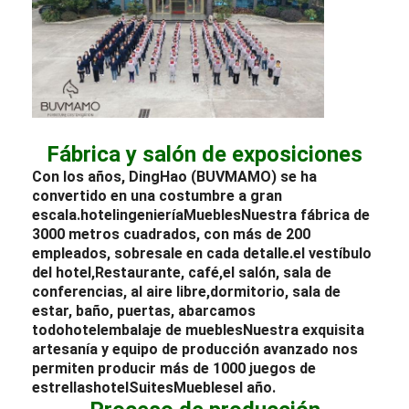
Fábrica y salón de exposiciones
Con los años, DingHao (BUVMAMO) se ha
convertido en una costumbre a gran
escala.
hotel
ingeniería
Muebles
Nuestra fábrica de
3000 metros cuadrados, con más de 200
empleados, sobresale en cada detalle.
el vestíbulo
del hotel
,
Restaurante
, café,
el salón
, sala de
conferencias, al aire libre,
dormitorio
, sala de
estar, baño, puertas, abarcamos
todo
hotel
embalaje de muebles
Nuestra exquisita
artesanía y equipo de producción avanzado nos
permiten producir más de 1000 juegos de
estrellas
hotel
Suites
Muebles
el año.