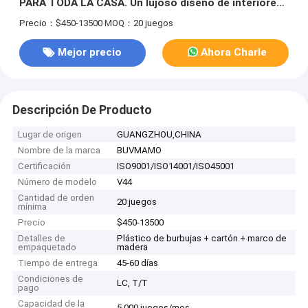
PARA TODA LA CASA. Un lujoso diseño de interiores
para el armario.
Precio：$450-13500
MOQ：20 juegos
Mejor precio
Ahora Charle
Descripción De Producto
Lugar de origen
GUANGZHOU,CHINA
Nombre de la marca
BUVMAMO
Certificación
ISO9001/ISO14001/ISO45001
Número de modelo
V44
Cantidad de orden
20 juegos
mínima
Precio
$450-13500
Detalles de
Plástico de burbujas + cartón + marco de
empaquetado
madera
Tiempo de entrega
45-60 días
Condiciones de
LC, T/T
pago
Capacidad de la
5.000 juegos/mes