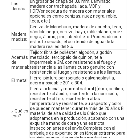
un grosor de chapa de 0,6 mm. Laminado,
Los
madera contrachapada, laca, MDF y
demás:
HDF.Venecedura de madera con materiales
opcionales como cenizas, nuez negra, roble,
teca, etc.)
Ceniza de Manchuria, madera de caucho, teca,
sándalo negro, cerezo, haya, roble blanco, nuez
Madera
negra, álamo, pino, abedul, etc. Procesado con
maciza:
estricto secado, el contenido de agua de la
madera real es del 8%
Tejido: fibra de poliéster, algodón, algodón
Además
mezclado, terciopelo de quinlón, tela
de
impermeable 3M, con resistencia al fuego y
material:
resistencia a las llamas.cuero genuino con
resistencia al fuego y resistencia a las llamas.
Hierro: pintura por rociado o galvanoplastia,
El metal:
acero inoxidable 201 o 304.
Piedra artificial y mármol natural ((duro, acrílico,
resistente al ácido, resistente a la corrosión,
resistente al frío, resistente a altas
En casa
temperaturas y resistente, Su aspecto y color
se pueden mantener durante más de 20 años.El
¿ Qué es
material de alta calidad es lo único que
eso?
Productos
adoptamos en la producción, acabando con una
exquisita mano de obra y una estricta
inspección antes del envío.Completa con el
Los vídeos
embalaje de exportación estándar extremo para
un viaje seguro y largo de los productos.)