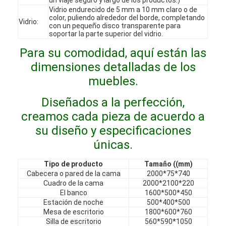
Espectáculo VR
Vidrio endurecido de 5 mm a 10 mm claro o de
color, puliendo alrededor del borde, completando
Vidrio:
con un pequeño disco transparente para
Sobre nosotros
soportar la parte superior del vidrio.
Para su comodidad, aquí están las
Recorrido por la fábrica
dimensiones detalladas de los
Control de Calidad
muebles.
Contáctenos
Diseñados a la perfección,
creamos cada pieza de acuerdo a
Noticias
su diseño y especificaciones
únicas.
Casos
Tipo de producto
Tamaño ((mm)
Las preguntas
Cabecera o pared de la cama
2000*75*740
Cuadro de la cama
2000*2100*220
Ahora Charle
El banco
1600*500*450
Estación de noche
500*400*500
Mesa de escritorio
1800*600*760
Silla de escritorio
560*590*1050