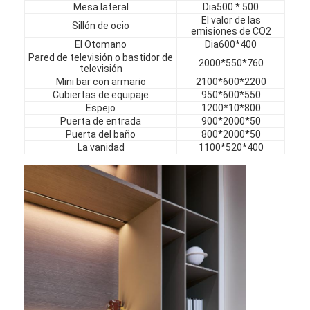
Mesa lateral
Dia500 * 500
Muebles de hotel
El valor de las
Sillón de ocio
emisiones de CO2
Muebles para villas
El Otomano
Dia600*400
Pared de televisión o bastidor de
2000*550*760
televisión
Muebles para apartamentos
Mini bar con armario
2100*600*2200
Cubiertas de equipaje
950*600*550
Muebles para clubes comerciales
Espejo
1200*10*800
Puerta de entrada
900*2000*50
Muebles de comedor
Puerta del baño
800*2000*50
La vanidad
1100*520*400
Muebles de oficina
Mobiliario Fijo
Muebles tapizados