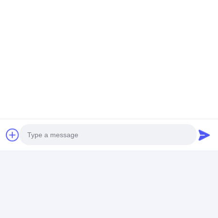
comprender mejor sus necesidades, póngase
en contacto con nosotros. Esperamos
colaborar con usted.
Photo
Video Call