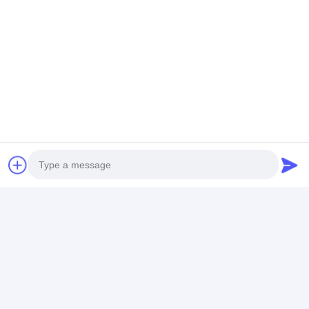
Biz kapsamlı özel projeler mobilya hizmetleri
sağlar. Daha iyi ihtiyaçlarınızı anlamak için,
lütfen bize ulaşın. Sizinle işbirliği için
sabırsızlanıyoruz.
Photo
Video Call
Audio Call