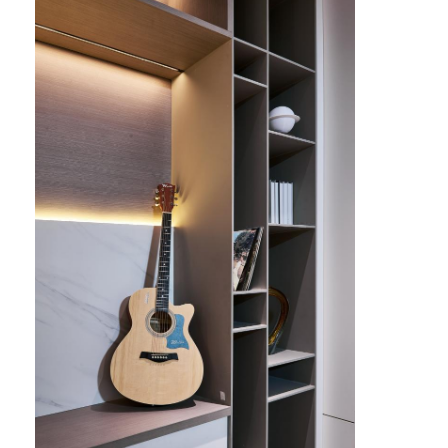
otel mobilyaları
Villa Mobilyaları
Daire Mobilyaları
Ticari kulüp mobilyaları
Yemek odası mobilyaları
Ofis mobilyaları
Mobilya Fikstürü
Döşemeli Mobilya