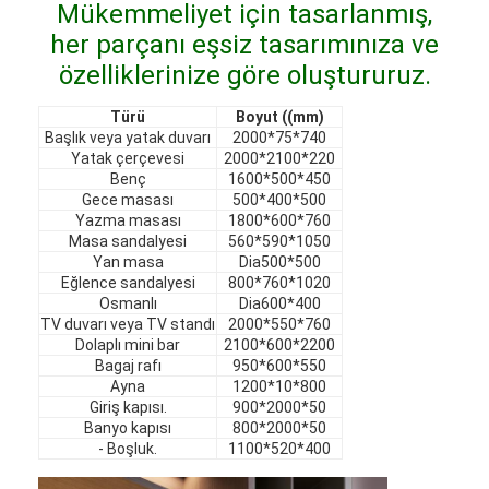
Mükemmeliyet için tasarlanmış,
VR şovu
her parçanı eşsiz tasarımınıza ve
Bizim Hakkımızda
özelliklerinize göre oluştururuz.
Fabrika turu
Türü
Boyut ((mm)
Başlık veya yatak duvarı
2000*75*740
Yatak çerçevesi
2000*2100*220
Kalite Kontrol
Benç
1600*500*450
Gece masası
500*400*500
Bize Ulaşın
Yazma masası
1800*600*760
Masa sandalyesi
560*590*1050
Haberler
Yan masa
Dia500*500
Eğlence sandalyesi
800*760*1020
Osmanlı
Dia600*400
Davalar
TV duvarı veya TV standı
2000*550*760
Dolaplı mini bar
2100*600*2200
Sorular
Bagaj rafı
950*600*550
Ayna
1200*10*800
Şimdi konuşalım.
Giriş kapısı.
900*2000*50
Banyo kapısı
800*2000*50
- Boşluk.
1100*520*400