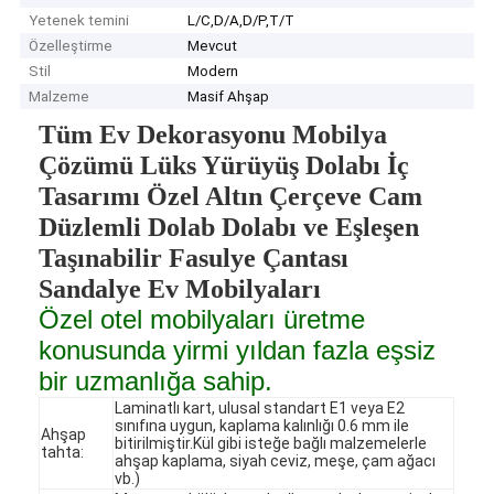
Yetenek temini
L/C,D/A,D/P,T/T
Özelleştirme
Mevcut
Stil
Modern
Malzeme
Masif Ahşap
Tüm Ev Dekorasyonu Mobilya
Çözümü Lüks Yürüyüş Dolabı İç
Tasarımı Özel Altın Çerçeve Cam
Düzlemli Dolab Dolabı ve Eşleşen
Taşınabilir Fasulye Çantası
Sandalye Ev Mobilyaları
Özel otel mobilyaları üretme
konusunda yirmi yıldan fazla eşsiz
bir uzmanlığa sahip.
Laminatlı kart, ulusal standart E1 veya E2
sınıfına uygun, kaplama kalınlığı 0.6 mm ile
Ahşap
bitirilmiştir.Kül gibi isteğe bağlı malzemelerle
tahta:
ahşap kaplama, siyah ceviz, meşe, çam ağacı
vb.)