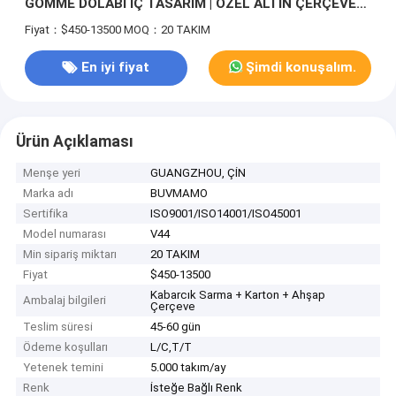
GÖMME DOLABI İÇ TASARIM | ÖZEL ALTIN ​​​​ÇERÇEVE
CAM SABİT DOLAP DOLAP & UYGUN HAREKETLİ
Fiyat：$450-13500
MOQ：20 TAKIM
Fasulye Torbası SANDALYE EV MOBİLYALARI
En iyi fiyat
Şimdi konuşalım.
Ürün Açıklaması
Menşe yeri
GUANGZHOU, ÇİN
Marka adı
BUVMAMO
Sertifika
ISO9001/ISO14001/ISO45001
Model numarası
V44
Min sipariş miktarı
20 TAKIM
Fiyat
$450-13500
Kabarcık Sarma + Karton + Ahşap
Ambalaj bilgileri
Çerçeve
Teslim süresi
45-60 gün
Ödeme koşulları
L/C,T/T
Yetenek temini
5.000 takım/ay
Renk
İsteğe Bağlı Renk