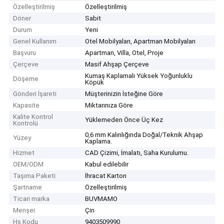
Özelleştirilmiş
Özelleştirilmiş
Döner
Sabit
Durum
Yeni
Genel Kullanım
Otel Mobilyaları, Apartman Mobilyaları
Başvuru
Apartman, Villa, Otel, Proje
Çerçeve
Masif Ahşap Çerçeve
Kumaş Kaplamalı Yüksek Yoğunluklu
Döşeme
Köpük
Gönderi İşareti
Müşterinizin İsteğine Göre
Kapasite
Miktarınıza Göre
Kalite Kontrol
Yüklemeden Önce Üç Kez
Kontrolü
0,6 mm Kalınlığında Doğal/Teknik Ahşap
Yüzey
Kaplama.
Hizmet
CAD Çizimi, İmalatı, Saha Kurulumu.
OEM/ODM
Kabul edilebilir
Taşıma Paketi
İhracat Karton
Şartname
Özelleştirilmiş
Ticari marka
BUVMAMO
Menşei
Çin
Hs Kodu
9403509990