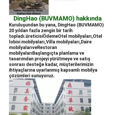
DingHao (BUVMAMO) hakkında
Kuruluşundan bu yana, DingHao (BUVMAMO)
20 yıldan fazla zengin bir tarih
topladı.
üreticisi
Ödeme
Otel mobilyaları
,
Otel
lobisi mobilyaları
,
Villa mobilyaları
,
Daire
mobilyaları
ve
Restoran
mobilyaları
Başlangıçta planlama ve
tasarımdan projeyi yürütmeye ve satış
sonrası desteğe kadar, müşterilerimizin
ihtiyaçlarına uyarlanmış kapsamlı mobilya
çözümleri sunuyoruz.