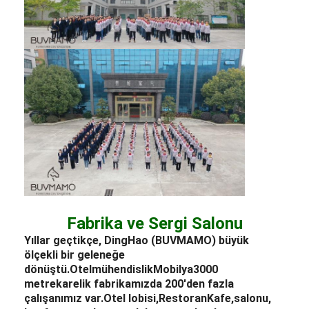
Fabrika ve Sergi Salonu
Yıllar geçtikçe, DingHao (BUVMAMO) büyük
ölçekli bir geleneğe
dönüştü.
Otel
mühendislik
Mobilya
3000
metrekarelik fabrikamızda 200'den fazla
çalışanımız var.
Otel lobisi
,
Restoran
Kafe,
salonu
,