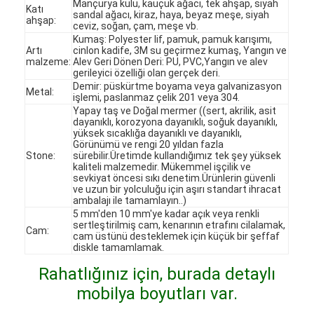
Mançurya külü, kauçuk ağacı, tek ahşap, siyah
Katı
sandal ağacı, kiraz, haya, beyaz meşe, siyah
ahşap:
ceviz, soğan, çam, meşe vb.
Kumaş: Polyester lif, pamuk, pamuk karışımı,
Artı
cinlon kadife, 3M su geçirmez kumaş, Yangın ve
malzeme:
Alev Geri Dönen Deri: PU, PVC,Yangın ve alev
gerileyici özelliği olan gerçek deri.
Demir: püskürtme boyama veya galvanizasyon
Metal:
işlemi, paslanmaz çelik 201 veya 304.
Yapay taş ve Doğal mermer ((sert, akrilik, asit
dayanıklı, korozyona dayanıklı, soğuk dayanıklı,
yüksek sıcaklığa dayanıklı ve dayanıklı,
Görünümü ve rengi 20 yıldan fazla
Stone:
sürebilir.Üretimde kullandığımız tek şey yüksek
kaliteli malzemedir. Mükemmel işçilik ve
sevkiyat öncesi sıkı denetim.Ürünlerin güvenli
ve uzun bir yolculuğu için aşırı standart ihracat
ambalajı ile tamamlayın..)
5 mm'den 10 mm'ye kadar açık veya renkli
sertleştirilmiş cam, kenarının etrafını cilalamak,
Cam:
Evde
cam üstünü desteklemek için küçük bir şeffaf
diskle tamamlamak.
Ürünler
Rahatlığınız için, burada detaylı
mobilya boyutları var.
Videolar