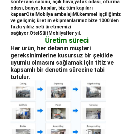
konferans salonu, açık hava,
yatak odası
, oturma
odası, banyo, kapılar, biz tüm kapıları
kapsar
Otel
Mobilya ambalajı
Mükemmel işçiliğimiz
ve gelişmiş üretim ekipmanlarımız bize 1000'den
fazla yıldız seti üretmemizi
sağlıyor.
Otel
Süit
Mobilya
Her yıl.
Üretim süreci
Her ürün, her detanın müşteri
gereksinimlerine kusursuz bir şekilde
uyumlu olmasını sağlamak için titiz ve
kapsamlı bir denetim sürecine tabi
tutulur.