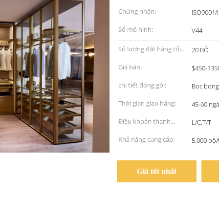
Chứng nhận:
ISO9001/
Số mô hình:
V44
Số lượng đặt hàng tối
20 BỘ
thiểu:
Giá bán:
$450-135
chi tiết đóng gói:
Bọc bong
Thời gian giao hàng:
45-60 ng
Điều khoản thanh
L/C,T/T
toán:
Khả năng cung cấp:
5.000 bộ
Giá tốt nhất