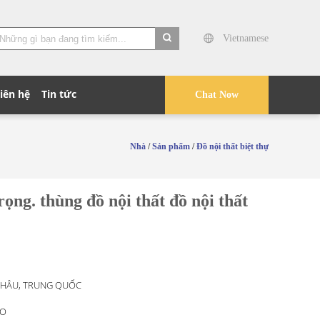
Vietnamese
search
iên hệ
Tin tức
Chat Now
Nhà
/
Sản phẩm
/
Đồ nội thất biệt thự
rọng. thùng đồ nội thất đồ nội thất
HÂU, TRUNG QUỐC
O