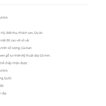
 chỉnh
i
 hộ, Biệt thự, Khách sạn, Dự án
 mật độ cao với vỏ vải
 trên số lượng của bạn
eer gỗ tự nhiên/kỹ thuật dày 0,6 mm.
thể chấp nhận được
 chỉnh
ng Quốc
00
n đại