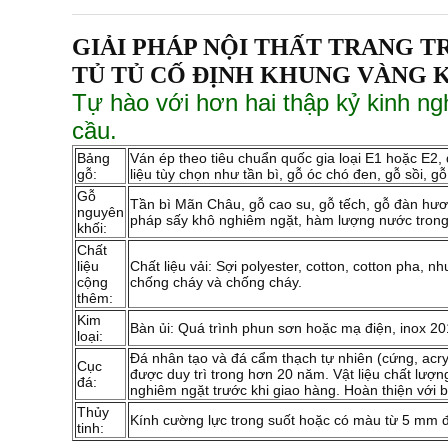
GIẢI PHÁP NỘI THẤT TRANG TR
TỦ TỦ CỐ ĐỊNH KHUNG VÀNG K
Tự hào với hơn hai thập kỷ kinh ng
cầu.
Bảng
Ván ép theo tiêu chuẩn quốc gia loại E1 hoặc E2
gỗ:
liệu tùy chọn như tần bì, gỗ óc chó đen, gỗ sồi, gỗ 
Gỗ
Tần bì Mãn Châu, gỗ cao su, gỗ tếch, gỗ đàn hươn
nguyên
pháp sấy khô nghiêm ngặt, hàm lượng nước trong
khối:
Chất
liệu
Chất liệu vải: Sợi polyester, cotton, cotton pha,
cộng
chống cháy và chống cháy.
thêm:
Kim
Bàn ủi: Quá trình phun sơn hoặc mạ điện, inox 2
loại:
Đá nhân tạo và đá cẩm thạch tự nhiên (cứng, acry
Cục
được duy trì trong hơn 20 năm. Vật liệu chất lượng
đá:
nghiêm ngặt trước khi giao hàng. Hoàn thiện với 
Thủy
Kính cường lực trong suốt hoặc có màu từ 5 mm 
tinh: