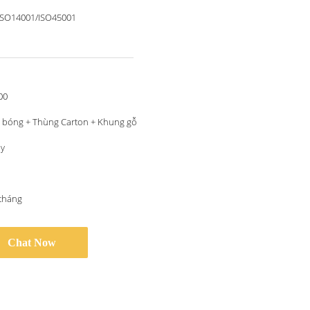
ISO14001/ISO45001
00
 bóng + Thùng Carton + Khung gỗ
ày
/tháng
Chat Now