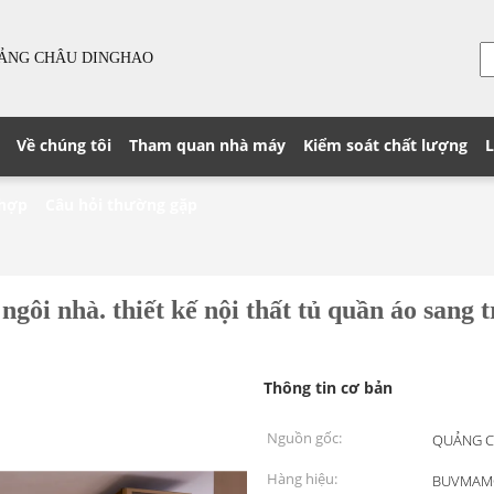
UẢNG CHÂU DINGHAO
Về chúng tôi
Tham quan nhà máy
Kiểm soát chất lượng
L
 hợp
Câu hỏi thường gặp
 ngôi nhà. thiết kế nội thất tủ quần áo sang t
Thông tin cơ bản
Nguồn gốc:
QUẢNG C
Hàng hiệu:
BUVMAM