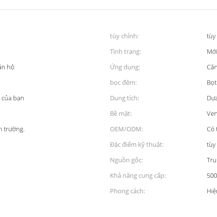
tùy chỉnh:
tùy
Tình trạng:
Mớ
căn hộ
Ứng dụng:
Căn
bọc đệm:
Bọt
 của bạn
Dung tích:
Dựa
Bề mặt:
Ven
n trường.
OEM/ODM:
Có 
Đặc điểm kỹ thuật:
tùy
Nguồn gốc:
Tru
Khả năng cung cấp:
500
Phong cách:
Hiệ