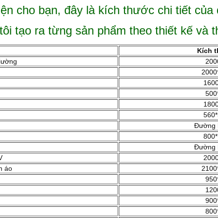
ện cho bạn, đây là kích thước chi tiết của 
ôi tạo ra từng sản phẩm theo thiết kế và t
Kích 
iường
200
2000
1600
500
1800
560*
Đường 
800*
Đường 
V
2000
n áo
2100
950
120
900
800