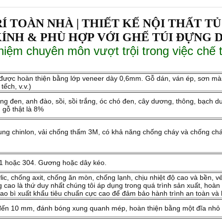
Í TOÀN NHÀ | THIẾT KẾ NỘI THẤT T
ÍNH & PHÙ HỢP VỚI GHẾ TÚI ĐỰNG 
hiệm chuyên môn vượt trội trong việc chế 
, được hoàn thiện bằng lớp veneer dày 0,6mm. Gỗ dán, ván ép, sơn mà
tếch, v.v.)
g đen, anh đào, sồi, sồi trắng, óc chó đen, cây dương, thông, bạch 
 gỗ thật là 8%
 nhung chinlon, vải chống thấm 3M, có khả năng chống cháy và chống ch
01 hoặc 304. Gương hoặc dây kéo.
lic, chống axit, chống ăn mòn, chống lạnh, chịu nhiệt độ cao và bền, 
 cao là thứ duy nhất chúng tôi áp dụng trong quá trình sản xuất, hoàn t
bao bì xuất khẩu tiêu chuẩn cực cao để đảm bảo hành trình an toàn và 
đến 10 mm, đánh bóng xung quanh mép, hoàn thiện bằng một đĩa nhỏ t