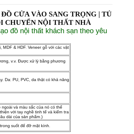
Ủ ĐỒ CỬA VÀO SANG TRỌNG | TỦ
DI CHUYỂN NỘI THẤT NHÀ
tạo đồ nội thất khách sạn theo yêu
i, MDF & HDF. Veneer gỗ với các vật
dương, v.v. Được xử lý bằng phương
áy. Da: PU, PVC, da thật có khả năng
vẻ ngoài và màu sắc của nó có thể
hiện với tay nghề tinh tế và kiểm tra
lâu dài của sản phẩm.)
rong suốt để đỡ mặt kính.