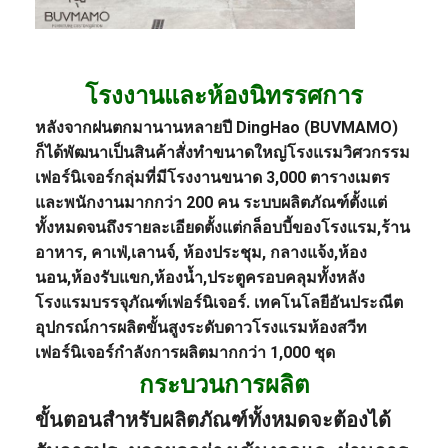
โรงงานและห้องนิทรรศการ
หลังจากฝนตกมานานหลายปี DingHao (BUVMAMO)
ก็ได้พัฒนาเป็นสินค้าสั่งทำขนาดใหญ่
โรงแรม
วิศวกรรม
เฟอร์นิเจอร์
กลุ่มที่มีโรงงานขนาด 3,000 ตารางเมตร
และพนักงานมากกว่า 200 คน ระบบผลิตภัณฑ์ตั้งแต่
ทั้งหมดจนถึงรายละเอียดตั้งแต่ก
ล็อบบี้ของโรงแรม
,
ร้าน
อาหาร
, คาเฟ่,
เลานจ์
, ห้องประชุม, กลางแจ้ง,
ห้อง
นอน
,ห้องรับแขก,ห้องน้ำ,ประตูครอบคลุมทั้งหลัง
โรงแรม
บรรจุภัณฑ์เฟอร์นิเจอร์
. เทคโนโลยีอันประณีต
อุปกรณ์การผลิตขั้นสูงระดับดาว
โรงแรม
ห้องสวีท
เฟอร์นิเจอร์
กำลังการผลิตมากกว่า 1,000 ชุด
กระบวนการผลิต
ขั้นตอนสำหรับผลิตภัณฑ์ทั้งหมดจะต้องได้