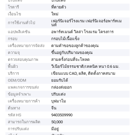
ปรับแต่ง
ปรับแต่ง
โรตารี
ที่ตายตัว
เงื่อนไข
ใหม่
เฟอร์นิเจอร์โรงแรม เฟอร์นิเจอร์อพาร์ทเม
การใช้งานทั่วไป
นท์
แอปพลิเคชัน
อพาร์ทเมนต์ วิลล่า โรงแรม โครงการ
กรอบ
กรอบไม้เนื้อแข็ง
เครื่องหมายการจัดส่ง
ตามคำขอของลูกค้าของคุณ
ความจุ
ขึ้นอยู่กับปริมาณของคุณ
ตรวจสอบคุณภาพ
สามครั้งก่อนที่จะโหลด
พื้นผิว
วีเนียร์ไม้ธรรมชาติ/เทคนิค หนา 0.6 มม.
บริการ
เขียนแบบ CAD, ผลิต, ติดตั้งภาคสนาม
OEM/ODM
ยอมรับได้
แพคเกจการขนส่ง
กล่องส่งออก
ข้อมูลจำเพาะ
ปรับแต่ง
เครื่องหมายการค้า
บุฟมาโม
ต้นทาง
จีน
รหัส HS
9403509990
สามารถในการผลิต
50,000
การปรับแต่ง
มีอยู่