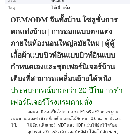
สไตล์
ทันสมัย
วัสดุ
ไม้เนื้อแข็ง
OEM/ODM จีนทั้งบ้าน โซลูชั่นการ
ตกแต่งบ้าน | การออกแบบตกแต่ง
ภายในห้องนอนใหญ่สมัยใหม่ | ตู้ตู้
เสื้อผ้าแบบบิวท์อินแบบบิวท์อินแบบ
กำหนดเองและชุดเฟอร์นิเจอร์บ้าน
เตียงที่สามารถเคลื่อนย้ายได้หนัง
ประสบการณ์มากกว่า 20 ปีในการทำ
เฟอร์นิเจอร์โรงแรมตามสั่ง
แผ่นลามิเนตเป็นไปตามเกรด E1 หรือ E2 มาตรฐาน
กระดาน
แห่งชาติ เคลือบด้วยแผ่นไม้อัดหนา 0.6 มม. ลามิเนต,
ไม้:
ไม้อัด, แล็กเกอร์, MDF และ HDF แผ่นไม้อัดไม้พร้อม
อุปกรณ์เสริม เช่น เถ้า วอลนัทสีดำ โอ๊ค ไม้สัก ฯลฯ )