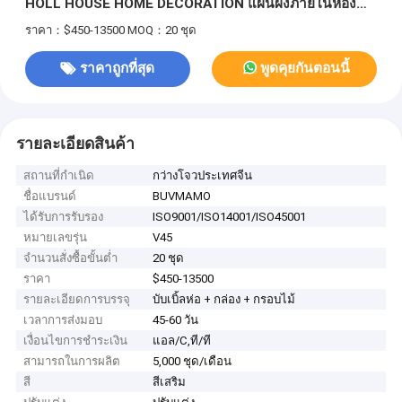
HOLL HOUSE HOME DECORATION แผนผังภายในห้อง
นอนแบบโมเดิร์น แมสเตอร์ แผนผังภายในห้องนอนแบบ
ราคา：$450-13500
MOQ：20 ชุด
ลูกค้า
ราคาถูกที่สุด
พูดคุยกันตอนนี้
รายละเอียดสินค้า
สถานที่กำเนิด
กว่างโจวประเทศจีน
ชื่อแบรนด์
BUVMAMO
ได้รับการรับรอง
ISO9001/ISO14001/ISO45001
หมายเลขรุ่น
V45
จำนวนสั่งซื้อขั้นต่ำ
20 ชุด
ราคา
$450-13500
รายละเอียดการบรรจุ
บับเบิ้ลห่อ + กล่อง + กรอบไม้
เวลาการส่งมอบ
45-60 วัน
เงื่อนไขการชำระเงิน
แอล/C,ที/ที
สามารถในการผลิต
5,000 ชุด/เดือน
สี
สีเสริม