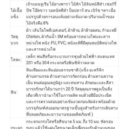
เถ้าแมนจูเรีย ไม้ยางพารา ไม้สัก ไม้จันทน์สีดำ เชอร์รี่
ไม้เนื้อ
บีช โอ๊คขาว วอลนัทสีดำ ป็อปลาร์ สน เบิร์ช ฯลฯ เมื่อ
แข็ง:
แปรรูปด้วยการอบแห้งอย่างเข้มงวด ปริมาณน้ำของ
ไม้จริงคือ 8%
ผ้า: เส้นใยโพลีเอสเตอร์, ผ้าฝ้าย, ผ้าฝ้ายผสม, กำมะหยี่
วัสดุ
Chinlon, ผ้ากันน้ำ 3M พร้อมสารหน่วงไฟและสาร
บวก:
หน่วงไฟ หนัง: PU, PVC, หนังแท้ที่มีคุณสมบัติหน่วงไฟ
และสารหน่วงไฟ
เหล็ก: พ่นสีหรือกระบวนการชุบด้วยไฟฟ้า สแตนเลส
โลหะ:
201 หรือ 304 กระจกหรือฟินซิห์วาดลวด
หินเทียมและหินอ่อนธรรมชาติ (แข็ง อะคริลิก
ต้านทานกรด ต้านทานการกัดกร่อน ต้านทานความ
เย็น ทนต่ออุณหภูมิสูง และทนทาน ลักษณะและสีสา
มารถรักษาได้นานกว่า 20 ปี วัสดุคุณภาพสูงเป็นสิ่ง
หิน:
เดียวที่เรานำมาใช้ในการผลิต จบด้วยฝีมือประณีต
หน้าแรก
และการตรวจสอบอย่างเข้มงวดก่อนจัดส่ง พร้อมด้วย
บรรจุภัณฑ์ส่งออกมาตรฐานขั้นสูงสำหรับการเดินทาง
สินค้า
ที่ปลอดภัยและยาวนานของผลิตภัณฑ์ )
กระจกแกร่งใสหรือสีขนาด 5 มม. ถึง 10 มม. ขัดรอบ
วิดีโอ
กระจก:
ขอบ แล้วใช้แผ่นใสขนาดเล็กเพื่อรองรับด้านบนของ