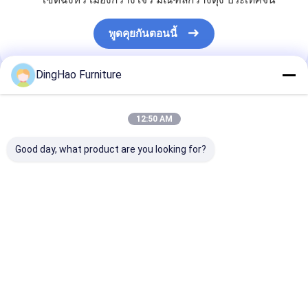
เขตฉงหัว เมืองกวางโจว มณฑลกวางตุ้ง ประเทศจีน
พูดคุยกันตอนนี้
DingHao Furniture
এর সেরা মূল্য পান
12:50 AM
Good day, what product are you looking for?
OEM/ODM CHINA SOLUTION
FURNISHMENT FOR HOLL HOUSE
HOME DECORATION แผนผังภายใน
ห้องนอนแบบโมเดิร์น แมสเตอร์
แผนผังภายในห้องนอนแบบลูกค้า
สนุกสนาน
แนะนำผลิตภัณฑ์