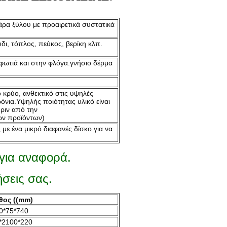
άρα ξύλου με προαιρετικά συστατικά
δι, τόπλος, πεύκος, βερίκη κλπ.
φωτιά και στην φλόγα.γνήσιο δέρμα
 κρύο, ανθεκτικό στις υψηλές
όνια.Υψηλής ποιότητας υλικό είναι
ριν από την
ων προϊόντων)
ε ένα μικρό διαφανές δίσκο για να
για αναφορά.
ήσεις σας.
θος ((mm)
0*75*740
*2100*220