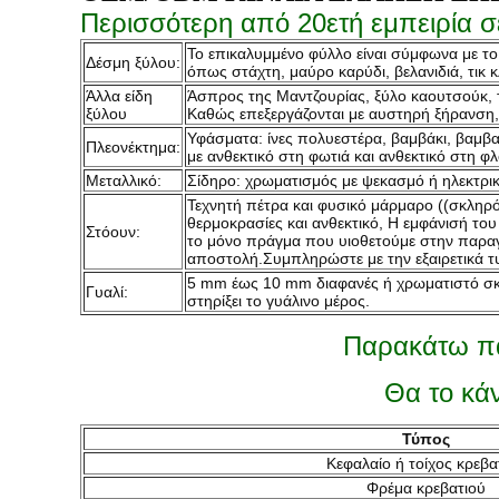
Περισσότερη από 20ετή εμπειρία σ
Το επικαλυμμένο φύλλο είναι σύμφωνα με το
Δέσμη ξύλου:
όπως στάχτη, μαύρο καρύδι, βελανιδιά, τικ κ
Άλλα είδη
Άσπρος της Μαντζουρίας, ξύλο καουτσούκ, τ
ξύλου
Καθώς επεξεργάζονται με αυστηρή ξήρανση, η
Υφάσματα: ίνες πολυεστέρα, βαμβάκι, βαμβα
Πλεονέκτημα:
με ανθεκτικό στη φωτιά και ανθεκτικό στη φλ
Μεταλλικό:
Σίδηρο: χρωματισμός με ψεκασμό ή ηλεκτρι
Τεχνητή πέτρα και φυσικό μάρμαρο ((σκληρό,
θερμοκρασίες και ανθεκτικό, Η εμφάνισή το
Στόουν:
το μόνο πράγμα που υιοθετούμε στην παραγ
αποστολή.Συμπληρώστε με την εξαιρετικά τ
5 mm έως 10 mm διαφανές ή χρωματιστό σκλ
Γυαλί:
στηρίξει το γυάλινο μέρος.
Παρακάτω πα
Θα το κάν
Τύπος
Κεφαλαίο ή τοίχος κρεβα
Φρέμα κρεβατιού