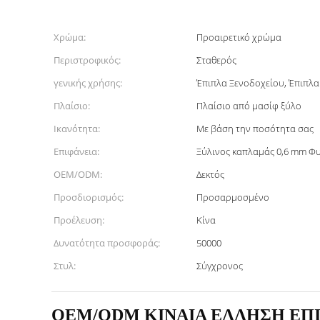
Χρώμα:
Προαιρετικό χρώμα
Περιστροφικός:
Σταθερός
γενικής χρήσης:
Έπιπλα Ξενοδοχείου, Έπιπλα
Πλαίσιο:
Πλαίσιο από μασίφ ξύλο
Ικανότητα:
Με βάση την ποσότητα σας
Επιφάνεια:
Ξύλινος καπλαμάς 0,6 mm Φυ
OEM/ODM:
Δεκτός
Προσδιορισμός:
Προσαρμοσμένο
Προέλευση:
Κίνα
Δυνατότητα προσφοράς:
50000
Στυλ:
Σύγχρονος
OEM/ODM ΚΙΝΑΙΑ ΕΛΛΗΣΗ ΕΠΙ