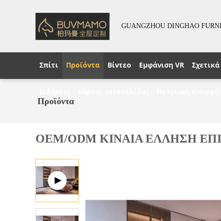
GUANGZHOU DINGHAO FURNIT
Σπίτι
Προϊόντα
Βίντεο
Εμφάνιση VR
Σχετικά
Ειδήσεις
Χάρτης ιστοσελίδας
Πολιτική Απορρή
Προϊόντα
OEM/ODM ΚΙΝΑΙΑ ΕΛΛΗΣΗ ΕΠΙ