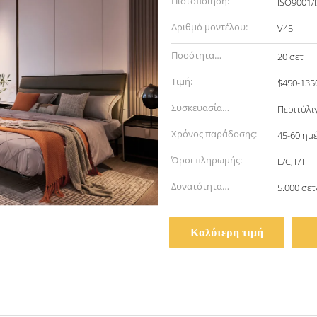
Πιστοποίηση:
ISO9001/
Αριθμό μοντέλου:
V45
Ποσότητα
20 σετ
παραγγελίας min:
Τιμή:
$450-135
Συσκευασία
Περιτύλι
λεπτομέρειες:
Χρόνος παράδοσης:
45-60 ημ
Όροι πληρωμής:
L/C,T/T
Δυνατότητα
5.000 σε
προσφοράς:
Καλύτερη τιμή