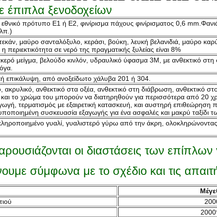
ε έπιπλα ξενοδοχείων
 εθνικό πρότυπο E1 ή E2, φινίρισμα πάχους φινίρισματος 0,6 mm.Φανι
λπ.)
εκάν, μαύρο σανταλόξυλο, κεράσι, βούκη, λευκή βελανιδιά, μαύρο καρύ
 περιεκτικότητα σε νερό της πραγματικής ξυλείας είναι 8%
κερό μείγμα, βελούδο κινλόν, υδραυλικό ύφασμα 3M, με ανθεκτικό στη 
όγα.
κή επικάλυψη, από ανοξείδωτο χάλυβα 201 ή 304.
 ακρυλικό, ανθεκτικό στα οξέα, ανθεκτικό στη διάβρωση, ανθεκτικό στο
υ και το χρώμα του μπορούν να διατηρηθούν για περισσότερα από 20 χρ
ωγή, τερματισμός με εξαιρετική κατασκευή, και αυστηρή επιθεώρηση π
υποποιημένη συσκευασία εξαγωγής για ένα ασφαλές και μακρύ ταξίδι τ
ηροποιημένο γυαλί, γυαλιστερό γύρω από την άκρη, ολοκληρώνοντας μ
ρουσιάζονται οι διαστάσεις των επίπλων 
ουμε σύμφωνα με το σχέδιο και τις απαιτ
Μέγε
τιού
200
2000