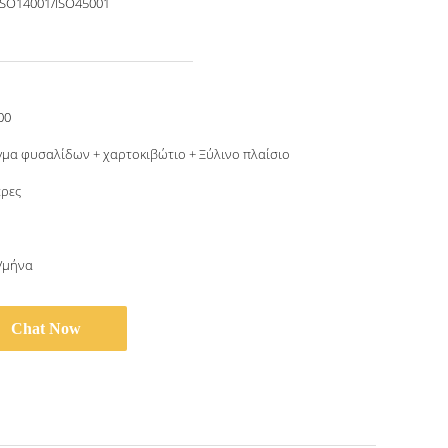
ISO14001/ISO45001
00
γμα φυσαλίδων + χαρτοκιβώτιο + Ξύλινο πλαίσιο
έρες
τ/μήνα
Chat Now