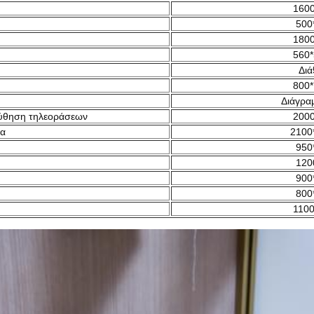
1600
500
1800
560*
Διά
800*
Διάγρα
ούθηση τηλεοράσεων
2000
πα
2100
950
120
900
800
1100