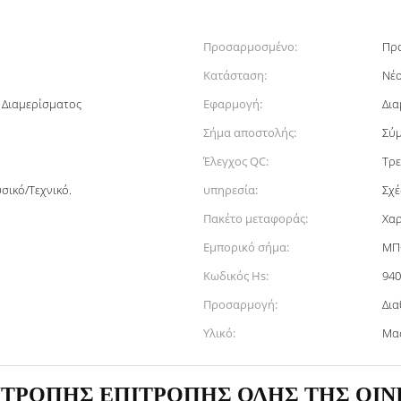
Προσαρμοσμένο:
Πρ
Κατάσταση:
Νέ
 Διαμερίσματος
Εφαρμογή:
Δια
Σήμα αποστολής:
Σύμ
Έλεγχος QC:
Τρε
σικό/Τεχνικό.
υπηρεσία:
Σχέ
Πακέτο μεταφοράς:
Χαρ
Εμπορικό σήμα:
ΜΠ
Κωδικός Hs:
940
Προσαρμογή:
Δια
Υλικό:
Μα
ΤΡΟΠΗΣ ΕΠΙΤΡΟΠΗΣ ΟΛΗΣ ΤΗΣ ΟΙΝΙ