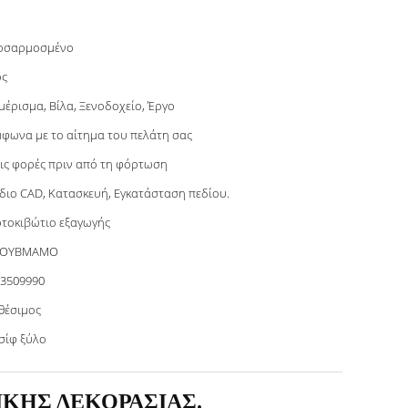
οσαρμοσμένο
ος
μέρισμα, Βίλα, Ξενοδοχείο, Έργο
φωνα με το αίτημα του πελάτη σας
ις φορές πριν από τη φόρτωση
διο CAD, Κατασκευή, Εγκατάσταση πεδίου.
τοκιβώτιο εξαγωγής
ΟΥΒΜΑΜΟ
3509990
θέσιμος
σίφ ξύλο
ΚΗΣ ΔΕΚΟΡΑΣΙΑΣ.