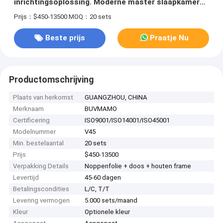
inrichtingsoplossing. Moderne master slaapkamer
interieurontwerp.
Prijs：$450-13500
MOQ：20 sets
Beste prijs
Praatje Nu
Productomschrijving
Plaats van herkomst
GUANGZHOU, CHINA
Merknaam
BUVMAMO
Certificering
ISO9001/ISO14001/ISO45001
Modelnummer
V45
Min. bestelaantal
20 sets
Prijs
$450-13500
Verpakking Details
Noppenfolie + doos + houten frame
Levertijd
45-60 dagen
Betalingscondities
L/C, T/T
Levering vermogen
5.000 sets/maand
Kleur
Optionele kleur