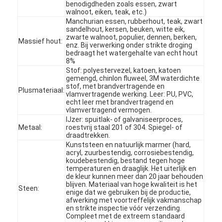
benodigdheden zoals essen, zwart
walnoot, eiken, teak, etc.)
Manchurian essen, rubberhout, teak, zwart
sandelhout, kersen, beuken, witte eik,
zwarte walnoot, populier, dennen, berken,
Massief hout:
enz. Bij verwerking onder strikte droging
bedraagt ​​het watergehalte van echt hout
8%
Stof: polyestervezel, katoen, katoen
gemengd, chinlon fluweel, 3M waterdichte
stof, met brandvertragende en
Plusmateriaal:
vlamvertragende werking. Leer: PU, PVC,
echt leer met brandvertragend en
vlamvertragend vermogen.
IJzer: spuitlak- of galvaniseerproces,
Metaal:
roestvrij staal 201 of 304. Spiegel- of
draadtrekken.
Kunststeen en natuurlijk marmer (hard,
acryl, zuurbestendig, corrosiebestendig,
koudebestendig, bestand tegen hoge
Huis
temperaturen en draaglijk. Het uiterlijk en
de kleur kunnen meer dan 20 jaar behouden
blijven. Materiaal van hoge kwaliteit is het
Producten
Steen:
enige dat we gebruiken bij de productie,
afwerking met voortreffelijk vakmanschap
en strikte inspectie vóór verzending.
Video's
Compleet met de extreem standaard