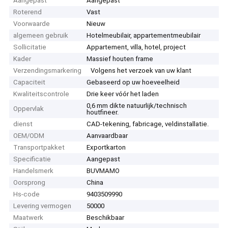
Aangepast
Aangepast
Roterend
Vast
Voorwaarde
Nieuw
algemeen gebruik
Hotelmeubilair, appartementmeubilair
Sollicitatie
Appartement, villa, hotel, project
Kader
Massief houten frame
Verzendingsmarkering
Volgens het verzoek van uw klant
Capaciteit
Gebaseerd op uw hoeveelheid
Kwaliteitscontrole
Drie keer vóór het laden
0,6 mm dikte natuurlijk/technisch
Oppervlak
houtfineer.
dienst
CAD-tekening, fabricage, veldinstallatie.
OEM/ODM
Aanvaardbaar
Transportpakket
Exportkarton
Specificatie
Aangepast
Handelsmerk
BUVMAMO
Oorsprong
China
Hs-code
9403509990
Levering vermogen
50000
Maatwerk
Beschikbaar