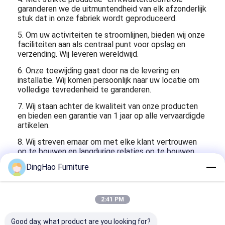
garanderen we de uitmuntendheid van elk afzonderlijk
stuk dat in onze fabriek wordt geproduceerd.
5. Om uw activiteiten te stroomlijnen, bieden wij onze
faciliteiten aan als centraal punt voor opslag en
verzending. Wij leveren wereldwijd.
6. Onze toewijding gaat door na de levering en
installatie. Wij komen persoonlijk naar uw locatie om
volledige tevredenheid te garanderen.
7. Wij staan ​​achter de kwaliteit van onze producten
en bieden een garantie van 1 jaar op alle vervaardigde
artikelen.
8. Wij streven ernaar om met elke klant vertrouwen
op te bouwen en langdurige relaties op te bouwen.
.
DingHao Furniture
Veelgestelde vragen:
1. Kunt u mijn hotel voorzien van een
meubeldecoratieplan?
2:41 PM
EEN: Absoluut! Wij stemmen ons af op uw ideeën en
Good day, what product are you looking for?