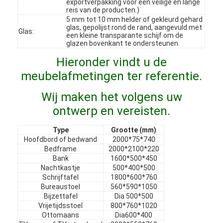
exportverpakking voor een veilige en lange
VR-show
reis van de producten.)
5 mm tot 10 mm helder of gekleurd gehard
glas, gepolijst rond de rand, aangevuld met
Over ons
Glas:
een kleine transparante schijf om de
glazen bovenkant te ondersteunen.
Fabriekstocht
Hieronder vindt u de
meubelafmetingen ter referentie.
Kwaliteitscontrole
Wij maken het volgens uw
Neem contact met ons op
ontwerp en vereisten.
Nieuws
Type
Grootte (mm)
Hoofdbord of bedwand
2000*75*740
Gevallen
Bedframe
2000*2100*220
Bank
1600*500*450
Vraagstukken
Nachtkastje
500*400*500
Schrijftafel
1800*600*760
Praatje Nu
Bureaustoel
560*590*1050
Bijzettafel
Dia 500*500
Vrijetijdsstoel
800*760*1020
Ottomaans
Dia600*400