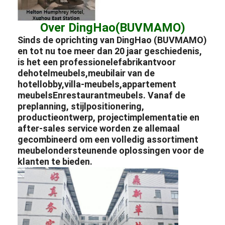
Over DingHao(BUVMAMO)
Sinds de oprichting van DingHao (BUVMAMO)
en tot nu toe meer dan 20 jaar geschiedenis,
is het een professionele
fabrikant
voor
de
hotelmeubels
,
meubilair van de
hotellobby
,
villa-meubels
,
appartement
meubels
En
restaurantmeubels
. Vanaf de
preplanning, stijlpositionering,
productieontwerp, projectimplementatie en
after-sales service worden ze allemaal
gecombineerd om een ​​volledig assortiment
meubelondersteunende oplossingen voor de
klanten te bieden.