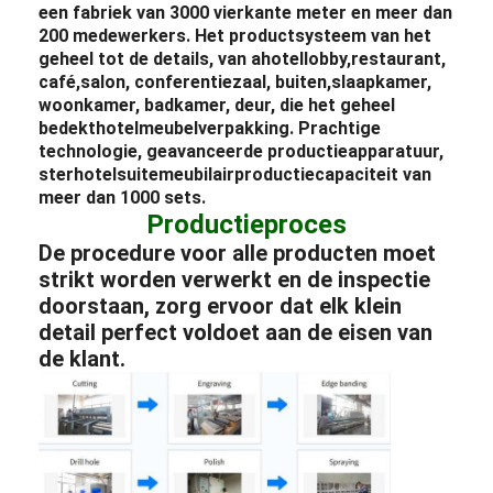
een fabriek van 3000 vierkante meter en meer dan
200 medewerkers. Het productsysteem van het
geheel tot de details, van a
hotellobby
,
restaurant
,
café,
salon
, conferentiezaal, buiten,
slaapkamer
,
woonkamer, badkamer, deur, die het geheel
bedekt
hotel
meubelverpakking
. Prachtige
technologie, geavanceerde productieapparatuur,
ster
hotel
suite
meubilair
productiecapaciteit van
meer dan 1000 sets.
Productieproces
De procedure voor alle producten moet
strikt worden verwerkt en de inspectie
doorstaan, zorg ervoor dat elk klein
detail perfect voldoet aan de eisen van
de klant.