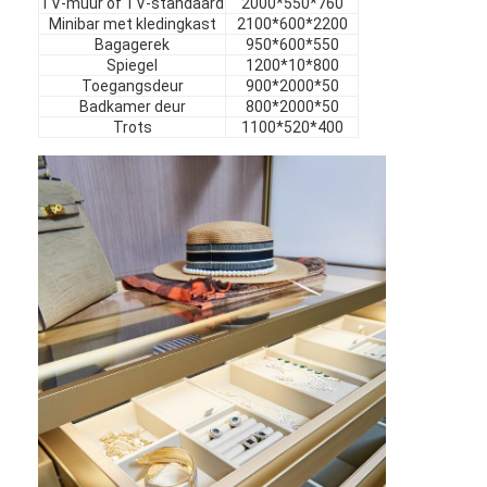
TV-muur of TV-standaard
2000*550*760
Meubels
Minibar met kledingkast
2100*600*2200
Bagagerek
950*600*550
Meubelen voor villa's
Spiegel
1200*10*800
Toegangsdeur
900*2000*50
Badkamer deur
800*2000*50
Appartementmeubilair
Trots
1100*520*400
Meubelen voor commerciële clubs
Eetkamer meubels
Kantoormeubilair
Meubelbeslag
Bekleed Meubilair