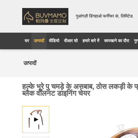
गुआंगज़ौ डिंगहाओ फर्नीचर कं, लिमिटेड.
घर
उत्पादों
वीडियो
वीआर शो
हमारे बारे में
कारखाने का दौरा
गु
उत्पादों
हल्के भूरे पु चमड़े के असबाब, ठोस लकड़ी के 
ब्लैक वॉलनट डाइनिंग चेयर