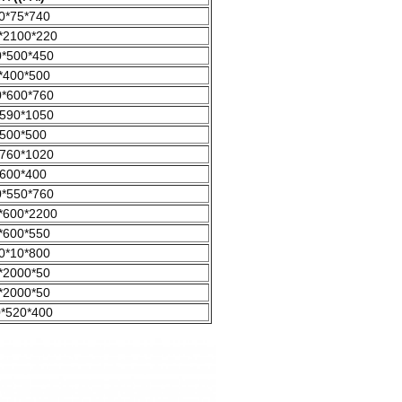
0*75*740
*2100*220
*500*450
*400*500
*600*760
590*1050
500*500
760*1020
600*400
*550*760
*600*2200
*600*550
0*10*800
*2000*50
*2000*50
*520*400