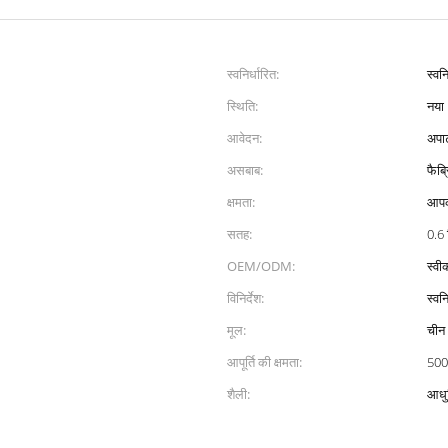
स्वनिर्धारित:
स्वनि
स्थिति:
नया
आवेदन:
अपार
असबाब:
फैब्
क्षमता:
आपक
सतह:
0.6
।
OEM/ODM:
स्वीक
विनिर्देश:
स्वनि
मूल:
चीन
आपूर्ति की क्षमता:
500
शैली:
आधु