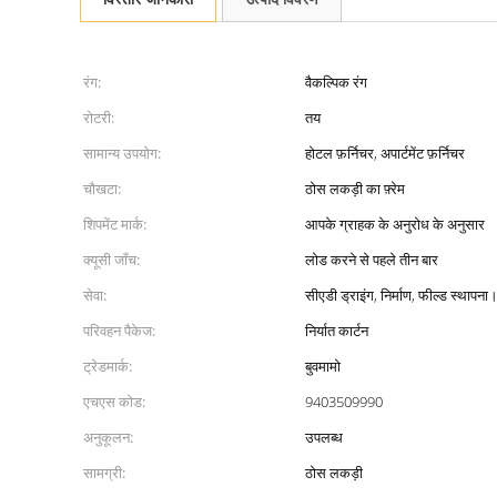
रंग:
वैकल्पिक रंग
रोटरी:
तय
सामान्य उपयोग:
होटल फ़र्निचर, अपार्टमेंट फ़र्निचर
चौखटा:
ठोस लकड़ी का फ़्रेम
शिपमेंट मार्क:
आपके ग्राहक के अनुरोध के अनुसार
क्यूसी जाँच:
लोड करने से पहले तीन बार
सेवा:
सीएडी ड्राइंग, निर्माण, फील्ड स्थापना
परिवहन पैकेज:
निर्यात कार्टन
ट्रेडमार्क:
बुवमामो
एचएस कोड:
9403509990
अनुकूलन:
उपलब्ध
सामग्री:
ठोस लकड़ी