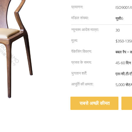
प्रमाणन:
ISO9001/
मॉडल संख्या:
यूसी6
न्यूनतम आदेश मात्रा:
30
मूल्य:
$350-135
पैकेजिंग विवरण:
बबल रैप + क
प्रसव के समय:
45-60 दिन
भुगतान शर्तें:
एल/सी,टी/ट
आपूर्ति की क्षमता:
5,000 सेट/
सबसे अच्छी कीमत