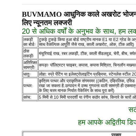
BUVMAMO आधुनिक काले अखरोट भोजन कुर्सी हल्
लिए न्यूनतम लक्जरी
20 से अधिक वर्षों के अनुभव के साथ, हम लक्
लकड़ी
टुकड़े टुकड़े किया हुआ बोर्ड राष्ट्रीय मानक E1 या E2 ग्रेड क
का बोर्डः
साथ वैकल्पिक आपूर्ति जैसे राख, काली अखरोट, ओक, टीक आदि)
ठोस
मंचूरियाई राख, रबर लकड़ी, टीक, काली सैंडलवुड, चेरी, बीच, स
लकड़ीः
अतिरिक्त
कपड़ाः पॉलिएस्टर फाइबर, कपास, कपास मिश्रित, चिनलॉन मखमल
सामग्रीः
धातुः
लोहा: स्प्रे पेंटिंग या इलेक्ट्रोलाइटिंग प्रक्रिया, स्टेनलेस स्टी
कृत्रिम पत्थर और प्राकृतिक संगमरमर ((कठिन, एक्रिलिक, एसिड प्
पत्थर:
रखा जा सकता है.उत्पादन में उच्च गुणवत्ता वाली सामग्री ही एकमात्र
के लिए चरम मानक निर्यात पैकेजिंग के साथ पूरा करें)
कांच:
5 मिमी से 10 मिमी पारदर्शी या रंगीन कठोर कांच, किनारे के चारों 
सट
हम आपके अद्वितीय डिज
प्रकार