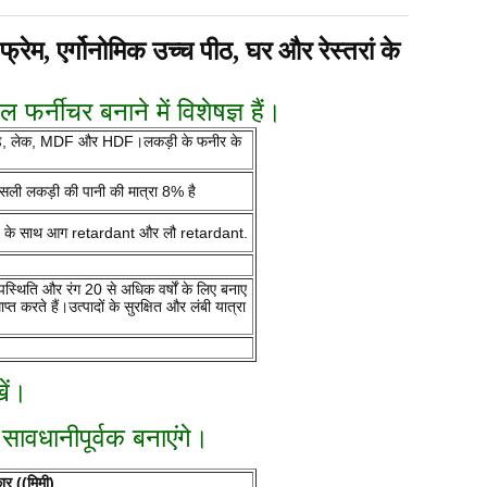
ेम, एर्गोनोमिक उच्च पीठ, घर और रेस्तरां के
्नीचर बनाने में विशेषज्ञ हैं।
प्लाईवुड, लेक, MDF और HDF।लकड़ी के फनीर के
सली लकड़ी की पानी की मात्रा 8% है
ड़े के साथ आग retardant और लौ retardant.
स्थिति और रंग 20 से अधिक वर्षों के लिए बनाए
त करते हैं।उत्पादों के सुरक्षित और लंबी यात्रा
ें।
ावधानीपूर्वक बनाएंगे।
र ((मिमी)