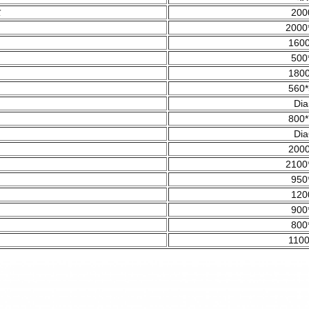
र
200
2000
1600
500
1800
560*
Dia
800*
Dia
2000
2100
950
120
900
800
1100