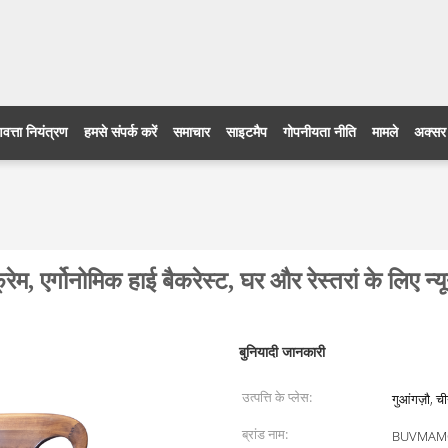
णवत्ता नियंत्रण
हमसे संपर्क करें
समाचार
साइटमैप
गोपनीयता नीति
मामले
अक्सर प
फ्रेम, एर्गोनोमिक हाई बैकरेस्ट, घर और रेस्तरां के लिए
बुनियादी जानकारी
उत्पत्ति के प्लेस:
गुआंगज़ौ, च
ब्रांड नाम:
BUVMAM