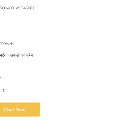
ISO14001/ISO45001
000/sets
ार्टन + लकड़ी का फ्रेम
ी
माह
Chat Now