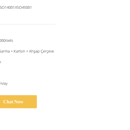
ISO14001/ISO45001
000/sets
Sarma + Karton + Ahşap Çerçeve
n
ım/ay
Chat Now