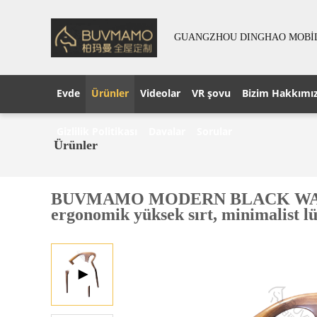
GUANGZHOU DINGHAO MOBİLY
Evde
Ürünler
Videolar
VR şovu
Bizim Hakkımı
Gizlilik Politikası
Davalar
Sorular
Ürünler
BUVMAMO MODERN BLACK WALNUT
ergonomik yüksek sırt, minimalist lü