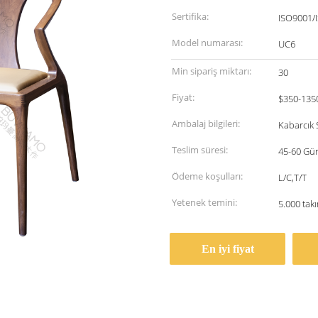
Sertifika:
ISO9001/
Model numarası:
UC6
Min sipariş miktarı:
30
Fiyat:
$350-135
Ambalaj bilgileri:
Kabarcık 
Teslim süresi:
45-60 Gü
Ödeme koşulları:
L/C,T/T
Yetenek temini:
5.000 tak
En iyi fiyat