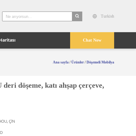
Turkish
search
Haritası
Chat Now
Ana sayfa
/
Ürünler
/
Döşemeli Mobilya
öşeme, katı ahşap çerçeve,
OU, ÇİN
O