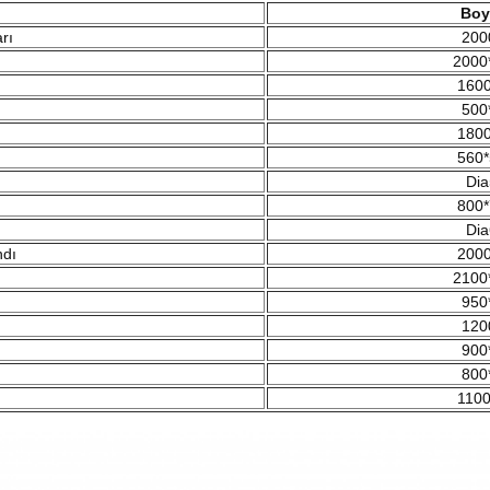
Boy
rı
200
2000
1600
500
1800
560*
Dia
800*
Dia
ndı
2000
2100
950
120
900
800
1100