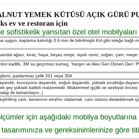
 YEMEK KÜTÜSÜ AÇIK GÜRÜ PU deri d
ks ev ve restoran için
ve sofistikelik yansıtan özel otel mobilyala
na uygun, kaplama kalınlığı 0.6 mm ile bitirilmiştir.Kül gibi isteğe bağl
sandal ağacı, kiraz, haya, beyaz meşe, siyah ceviz, soğan, çam, meşe 
inlon kadife, 3M su geçirmez kumaş, Yangın ve Alev Geri Dönen Deri: PU
şlemi, paslanmaz çelik 201 veya 304.
dayanıklı, korozyona dayanıklı, soğuk dayanıklı, yüksek sıcaklığa dayan
 tek şey yüksek kaliteli malzemedir. Mükemmel işçilik ve sevkiyat öncesi
alajı ile tamamlayın..)
tirilmiş cam, kenarının etrafını cilalamak, cam üstünü desteklemek için
lçümler için aşağıdaki mobilya boyutlarına 
 tasarımınıza ve gereksinimlerinize göre titi