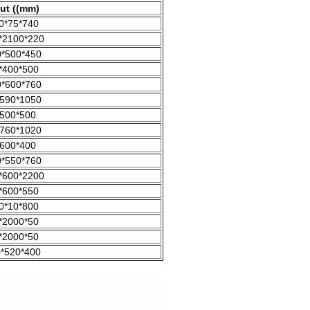
ut ((mm)
0*75*740
*2100*220
*500*450
*400*500
*600*760
590*1050
500*500
760*1020
600*400
*550*760
*600*2200
*600*550
0*10*800
*2000*50
*2000*50
*520*400