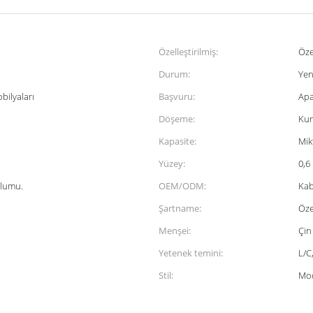
Özelleştirilmiş:
Öze
Durum:
Yen
bilyaları
Başvuru:
Apa
Döşeme:
Kum
Kapasite:
Mik
Yüzey:
0,6
ulumu.
OEM/ODM:
Kab
Şartname:
Öze
Menşei:
Çin
Yetenek temini:
L/C
Stil:
Mo