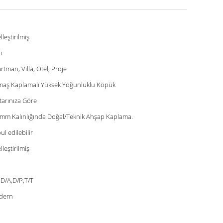
lleştirilmiş
i
rtman, Villa, Otel, Proje
aş Kaplamalı Yüksek Yoğunluklu Köpük
tarınıza Göre
 mm Kalınlığında Doğal/Teknik Ahşap Kaplama.
ul edilebilir
lleştirilmiş
,D/A,D/P,T/T
dern