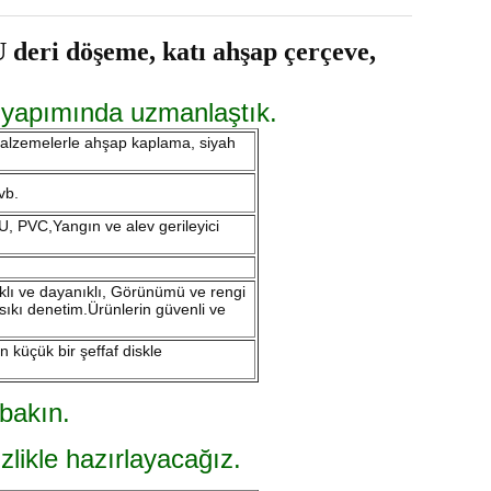
öşeme, katı ahşap çerçeve,
rı yapımında uzmanlaştık.
ı malzemelerle ahşap kaplama, siyah
vb.
, PVC,Yangın ve alev gerileyici
ıklı ve dayanıklı, Görünümü ve rengi
 sıkı denetim.Ürünlerin güvenli ve
 küçük bir şeffaf diskle
bakın.
zlikle hazırlayacağız.