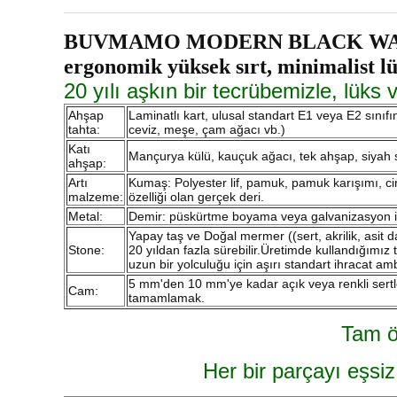
BUVMAMO MODERN BLACK WALNUT
ergonomik yüksek sırt, minimalist lü
20 yılı aşkın bir tecrübemizle, lüks 
Ahşap
Laminatlı kart, ulusal standart E1 veya E2 sınıfı
tahta:
ceviz, meşe, çam ağacı vb.)
Katı
Mançurya külü, kauçuk ağacı, tek ahşap, siyah 
ahşap:
Artı
Kumaş: Polyester lif, pamuk, pamuk karışımı, c
malzeme:
özelliği olan gerçek deri.
Metal:
Demir: püskürtme boyama veya galvanizasyon i
Yapay taş ve Doğal mermer ((sert, akrilik, asit 
Stone:
20 yıldan fazla sürebilir.Üretimde kullandığımız
uzun bir yolculuğu için aşırı standart ihracat amb
5 mm'den 10 mm'ye kadar açık veya renkli sertleş
Cam:
tamamlamak.
Tam ö
Her bir parçayı eşsiz