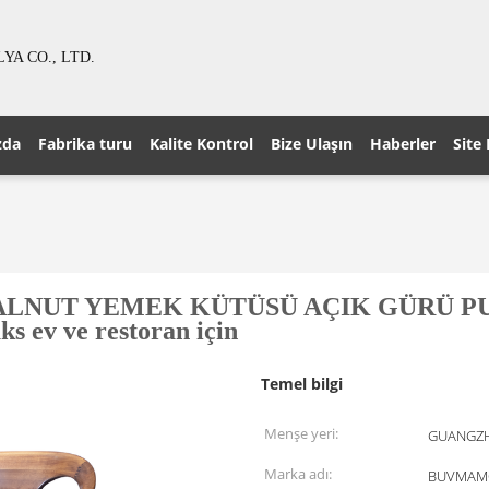
A CO., LTD.
zda
Fabrika turu
Kalite Kontrol
Bize Ulaşın
Haberler
Site 
 YEMEK KÜTÜSÜ AÇIK GÜRÜ PU deri d
ks ev ve restoran için
Temel bilgi
Menşe yeri:
GUANGZH
Marka adı:
BUVMAM