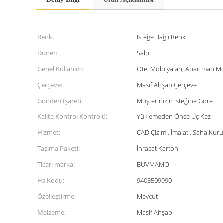
Renk:
İsteğe Bağlı Renk
Döner:
Sabit
Genel Kullanım:
Otel Mobilyaları, Apartman Mo
Çerçeve:
Masif Ahşap Çerçeve
Gönderi İşareti:
Müşterinizin İsteğine Göre
Kalite Kontrol Kontrolü:
Yüklemeden Önce Üç Kez
Hizmet:
CAD Çizimi, İmalatı, Saha Kur
Taşıma Paketi:
İhracat Karton
Ticari marka:
BUVMAMO
Hs Kodu:
9403509990
Özelleştirme:
Mevcut
Malzeme:
Masif Ahşap