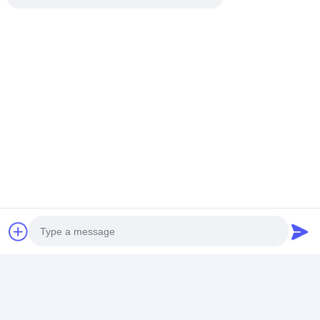
εξαιρετική τεχνολογία και τον προηγμένο
εξοπλισμό παραγωγής μας, έχουμε την
ικανότητα να παράγουμε πάνω από 1000 σετ
αστεριών
ξενοδοχείο
σουίτα
έπιπλα
ετησίως.
Διαδικασία Παραγωγής
Κάθε προϊόν υποβάλλεται σε αυστηρή
επεξεργασία και έλεγχο για να
διασφαλιστεί ότι κάθε λεπτομέρεια
ανταποκρίνεται απόλυτα στις
απαιτήσεις των πελατών.
Photo