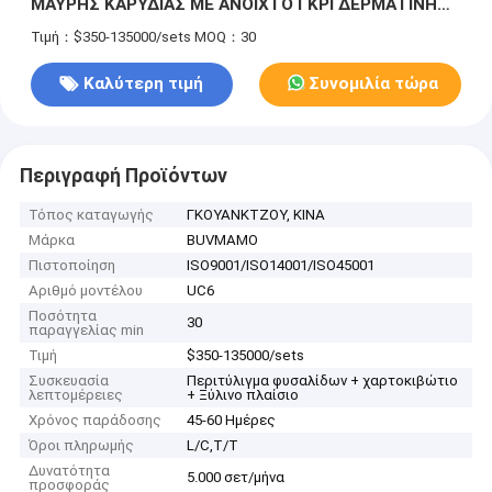
ΜΑΥΡΗΣ ΚΑΡΥΔΙΑΣ ΜΕ ΑΝΟΙΧΤΟ ΓΚΡΙ ΔΕΡΜΑΤΙΝΗ
ΤΑΠΕΝΤΡΙΣΜΑ PU, ΣΚΕΥΟ ΑΠΟ ΜΑΣΙΦ ΞΥΛΟ,
Τιμή：$350-135000/sets
MOQ：30
ΕΡΓΟΝΟΜΙΚΗ ΥΨΗΛΗ ΠΛΑΤΗ, ΜΙΝΙΜΑΛΙΣΤΙΚΗ
ΠΟΛΥΤΕΛΕΙΑ ΓΙΑ ΣΠΙΤΙ & ΕΣΤΙΑΤΟΡΙΟ
Καλύτερη τιμή
Συνομιλία τώρα
Περιγραφή Προϊόντων
Τόπος καταγωγής
ΓΚΟΥΑΝΚΤΖΟΥ, ΚΙΝΑ
Μάρκα
BUVMAMO
Πιστοποίηση
ISO9001/ISO14001/ISO45001
Αριθμό μοντέλου
UC6
Ποσότητα
30
παραγγελίας min
Τιμή
$350-135000/sets
Συσκευασία
Περιτύλιγμα φυσαλίδων + χαρτοκιβώτιο
λεπτομέρειες
+ Ξύλινο πλαίσιο
Χρόνος παράδοσης
45-60 Ημέρες
Όροι πληρωμής
L/C,T/T
Δυνατότητα
5.000 σετ/μήνα
προσφοράς