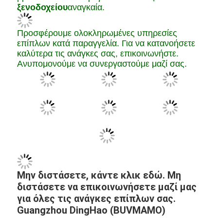
Σχετικά με το DingHao
(BUVMAMO)
Από την ίδρυσή του, το DingHao
(BUVMAMO) έχει συγκεντρώσει πάνω από
20 χρόνια ιστορίας, καθιερώνοντας τον
εαυτό του ως
επαγγελματίας
κατασκευαστής
με
εξειδίκευση σε
έπιπλα ξενοδοχείου
,
έπιπλα