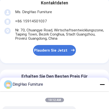
Kontaktdaten
Ms. DingHao Furniture
+86 15914501037
Nr. 70, Chuangye Road, Wirtschaftsentwicklungszone,
Taiping Town, Bezirk Conghua, Stadt Guangzhou,
Provinz Guangdong, China
Plaudern Sie Jetzt
Erhalten Sie Den Besten Preis Für
DingHao Furniture
OEM/ODM kundenspezifische
moderne Massivholz-Rahmen
10:12 AM
Sofa Möbel Kollektion für Hotel,
Villa, Resort, Wohnung, Bar und