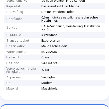
Versandmarke
Je nach Wunsch Ihres Kunden
Kapazität
Basierend auf Ihrer Menge
QC-Prüfung
Dreimal vor dem Laden
0,6 mm dickes natürliches/technisches
Oberfläche
Holzfurnier.
CAD-Zeichnung, Herstellung, Installation
Service
vor Ort.
OEM/ODM
Akzeptabel
Transportpaket
Exportkarton
Spezifikation
Maßgeschneidert
Warenzeichen
BUVMAMO
Herkunft
China
Hs-Code
9403509990
Versorgungsmaterial-
50000
Fähigkeit
Anpassung
Verfügbar
Stil
Modern
Material
Massivholz