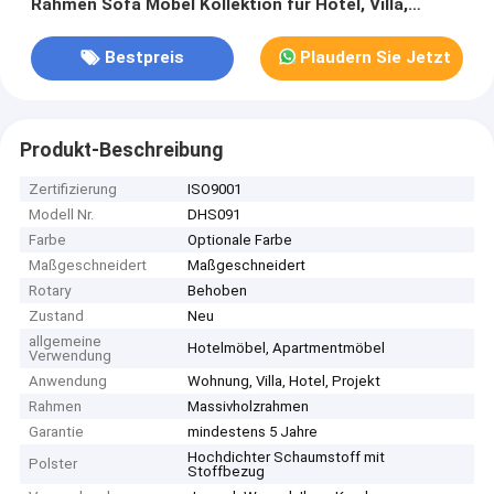
Rahmen Sofa Möbel Kollektion für Hotel, Villa,
Resort, Wohnung, Bar und Restaurant
Bestpreis
Plaudern Sie Jetzt
Produkt-Beschreibung
Zertifizierung
ISO9001
Modell Nr.
DHS091
Farbe
Optionale Farbe
Maßgeschneidert
Maßgeschneidert
Rotary
Behoben
Zustand
Neu
allgemeine
Hotelmöbel, Apartmentmöbel
Verwendung
Anwendung
Wohnung, Villa, Hotel, Projekt
Rahmen
Massivholzrahmen
Garantie
mindestens 5 Jahre
Hochdichter Schaumstoff mit
Polster
Stoffbezug