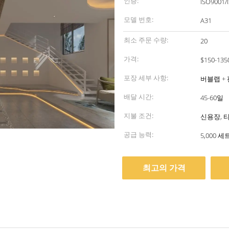
인증:
ISO9001/
모델 번호:
A31
최소 주문 수량:
20
가격:
$150-1350
포장 세부 사항:
버블랩 + 
배달 시간:
45-60일
지불 조건:
신용장, 
공급 능력:
5,000 세
최고의 가격