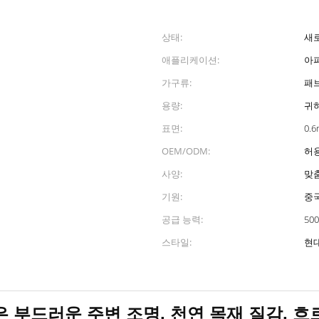
상태:
새
애플리케이션:
아파
가구류:
패
용량:
귀
표면:
0.
OEM/ODM:
허
사양:
맞
기원:
중
공급 능력:
500
스타일:
현
 부드러운 주변 조명, 천연 목재 질감, 흐