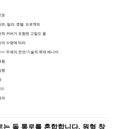
로운
트, 빌라, 호텔, 프로젝트
브릭 커버가 포함된 고밀도 폼
하의 수량에 따라
6mm 두께의 천연/기술적 목재 베니어.
용됨
춤형
국
00
대의
르는 돌 통로를 혼합합니다. 원형 창