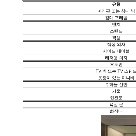
유형
머리판 또는 침대 벽
침대 프레임
벤치
스탠드
책상
책상 의자
사이드 테이블
레저용 의자
오토만
TV 벽 또는 TV 스탠
옷장이 있는 미니바
수하물 선반
거울
현관문
욕실 문
화장대