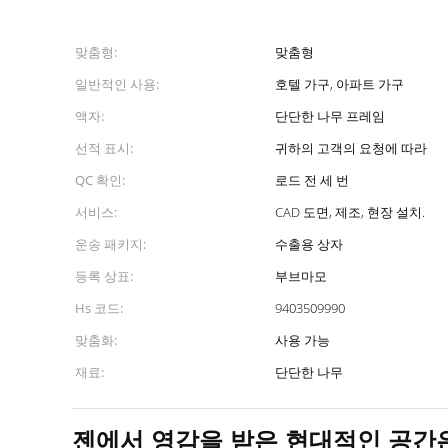
맞춤형:
맞춤형
일반적인 사용:
호텔 가구, 아파트 가구
액자:
단단한 나무 프레임
선적 표시:
귀하의 고객의 요청에 따라
QC 확인:
로드 전 세 번
서비스:
CAD 도면, 제조, 현장 설치.
운송 패키지:
수출용 상자
등록 상표:
부브마모
Hs 코드:
9403509990
맞춤화:
사용 가능
재료:
단단한 나무
젠에서 영감을 받은 현대적인 공간은