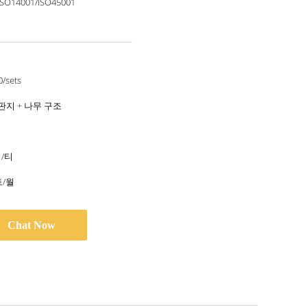
ISO14001/ISO45001
/sets
판지 + 나무 구조
티/티
트/월
Chat Now