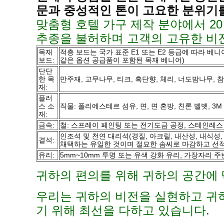
문과 중성적인 톤이 고요한 분위기
맞춤형 호텔 가구 제작 분야에서 2
추종을 불허하며 고객의 고유한 비
목재
적층 보드는 국가 표준 E1 또는 E2 등급에 따라 베니어
보드:
같은 옵션 공급품이 포함된 목재 베니어)
단단
한 목
만주재, 고무나무, 티크, 흑단향, 체리, 너도밤나무,
재:
플러
스 소
직물: 폴리에스테르 섬유, 면, 면 혼방, 친론 벨벳, 3M 
재:
금속:
철: 스프레이 페인팅 또는 전기도금 공정, 스테인레스 스
인조석 및 천연 대리석(경질, 아크릴, 내산성, 내식성
결석:
채택하는 유일한 것이며 절묘한 솜씨로 마감하고 선적 
유리:
5mm~10mm 투명 또는 유색 강화 유리, 가장자리
귀하의 편의를 위해 귀하의 공간에 
우리는 귀하의 비전을 실현하고 귀
기 위해 최선을 다하고 있습니다.