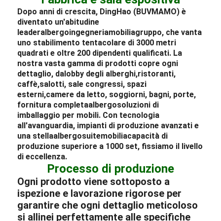
Dopo anni di crescita, DingHao (BUVMAMO) è
diventato un'abitudine
leader
albergo
ingegneria
mobilia
gruppo, che vanta
uno stabilimento tentacolare di 3000 metri
quadrati e oltre 200 dipendenti qualificati. La
nostra vasta gamma di prodotti copre ogni
dettaglio, da
lobby degli alberghi
,
ristoranti
,
caffè,
salotti
, sale congressi, spazi
esterni,
camere da letto
, soggiorni, bagni, porte,
fornitura completa
albergo
soluzioni di
imballaggio per mobili
. Con tecnologia
all'avanguardia, impianti di produzione avanzati e
una stella
albergo
suite
mobilia
capacità di
produzione superiore a 1000 set, fissiamo il livello
di eccellenza.
Processo di produzione
Ogni prodotto viene sottoposto a
ispezione e lavorazione rigorose per
garantire che ogni dettaglio meticoloso
si allinei perfettamente alle specifiche