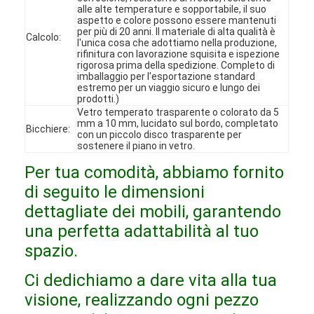
alle alte temperature e sopportabile, il suo
Spettacolo VR
aspetto e colore possono essere mantenuti
per più di 20 anni. Il materiale di alta qualità è
Calcolo:
l'unica cosa che adottiamo nella produzione,
Su di noi
rifinitura con lavorazione squisita e ispezione
rigorosa prima della spedizione. Completo di
Visita alla fabbrica
imballaggio per l'esportazione standard
estremo per un viaggio sicuro e lungo dei
prodotti.)
Controllo Qualità
Vetro temperato trasparente o colorato da 5
mm a 10 mm, lucidato sul bordo, completato
Bicchiere:
con un piccolo disco trasparente per
Contattaci
sostenere il piano in vetro.
Notizie
Per tua comodità, abbiamo fornito
di seguito le dimensioni
Casi
dettagliate dei mobili, garantendo
una perfetta adattabilità al tuo
Domande frequenti
spazio.
Ora chiacchieri
Ci dedichiamo a dare vita alla tua
visione, realizzando ogni pezzo