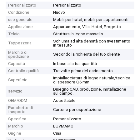
Personalizzato
Personalizzato
Condizione
Nuovo
uso generale
Mobili per hotel, mobili per appartamenti
Applicazione
Appartamento, Villa, Hotel, Progetto
Telaio
Struttura in legno massello
Schiuma ad alta densità con rivestimento
Tappezzeria
in tessuto
Marchio di
Secondo la richiesta del tuo cliente
spedizione
Capacità
In base alla tua quantità
Controllo qualità
Tre volte prima del caricamento
Impiallacciatura di legno naturale/tecnica
Superficie
di spessore 0,6 mm.
Disegno CAD, produzione, installazione
servizio
sul campo.
OEM/ODM
Accettabile
Pacchetto di
Cartone per esportazione
trasporto
Specifica
Personalizzato
Marchio
BUVMAMO
Origine
Cina