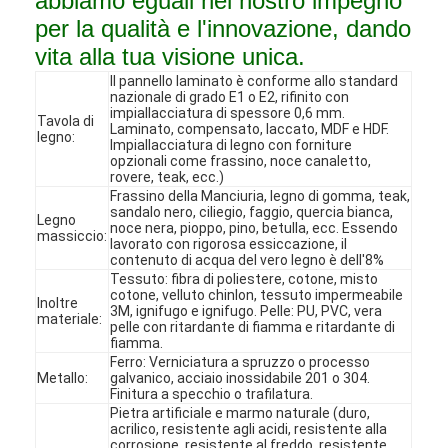
abbiamo eguali nel nostro impegno
per la qualità e l'innovazione, dando
vita alla tua visione unica.
Il pannello laminato è conforme allo standard
nazionale di grado E1 o E2, rifinito con
impiallacciatura di spessore 0,6 mm.
Tavola di
Laminato, compensato, laccato, MDF e HDF.
legno:
Impiallacciatura di legno con forniture
opzionali come frassino, noce canaletto,
rovere, teak, ecc.)
Frassino della Manciuria, legno di gomma, teak,
sandalo nero, ciliegio, faggio, quercia bianca,
Legno
noce nera, pioppo, pino, betulla, ecc. Essendo
massiccio:
lavorato con rigorosa essiccazione, il
contenuto di acqua del vero legno è dell'8%
Tessuto: fibra di poliestere, cotone, misto
cotone, velluto chinlon, tessuto impermeabile
Inoltre
3M, ignifugo e ignifugo. Pelle: PU, PVC, vera
materiale:
pelle con ritardante di fiamma e ritardante di
Casa
fiamma.
Ferro: Verniciatura a spruzzo o processo
Metallo:
Prodotti
galvanico, acciaio inossidabile 201 o 304.
Finitura a specchio o trafilatura.
Pietra artificiale e marmo naturale (duro,
Video
acrilico, resistente agli acidi, resistente alla
corrosione, resistente al freddo, resistente