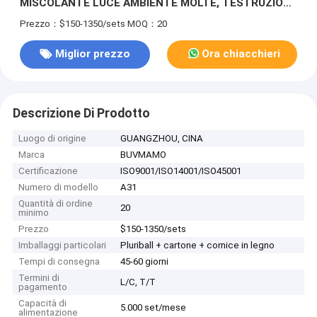
MISCOLANTE LUCE AMBIENTE MOLTE, TESTRUZIONI
DI LEGNO NATURALE E PISCINI DI PIETRA FLUOVANTI.
Prezzo：$150-1350/sets
MOQ：20
Miglior prezzo
Ora chiacchieri
Descrizione Di Prodotto
Luogo di origine
GUANGZHOU, CINA
Marca
BUVMAMO
Certificazione
ISO9001/ISO14001/ISO45001
Numero di modello
A31
Quantità di ordine
20
minimo
Prezzo
$150-1350/sets
Imballaggi particolari
Pluriball + cartone + cornice in legno
Tempi di consegna
45-60 giorni
Termini di
L/C, T/T
pagamento
Capacità di
5.000 set/mese
alimentazione