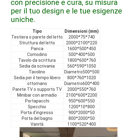
con precisione e cura, su misura
Mobili in hotel
per il tuo design e le tue esigenze
Arredamento per ville
uniche.
Arredamento per appartamenti
Tipo
Dimensioni (mm)
Testiera o parete del letto
2000*75*740
Struttura del letto
2000*2100*220
Arredamento per club commerciali
Panca
1600*500*450
Comodino
500*400*500
Mobili per sala da pranzo
Tavolo da scrittura
1800*600*760
Sedia da scrivania
560*590*1050
Mobili per ufficio
Tavolino
Diametro500*500
Sedia per il tempo libero
800*760*1020
ottomano
Diametro600*400
Arredamento fisso
Parete TV o supporto TV
2000*550*760
Minibar con armadio
2100*600*2200
Mobile imbottito
Portapacchi
950*600*550
Specchio
1200*10*800
Porta d'ingresso
900*2000*50
Porta del bagno
800*2000*50
Vanità
1100*520*400