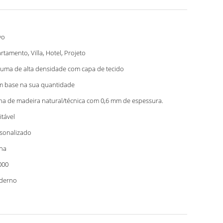
vo
rtamento, Villa, Hotel, Projeto
uma de alta densidade com capa de tecido
 base na sua quantidade
ha de madeira natural/técnica com 0,6 mm de espessura.
itável
sonalizado
na
000
derno