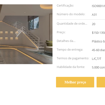
Certificação:
ISO9001/
Número do modelo:
A31
Quantidade de ordem
20
mínima:
Preço:
$150-1350
Detalhes da
Plástico 
embalagem:
Tempo de entrega:
45-60 dia
Termos de pagamento:
L/C,T/T
Habilidade da fonte:
5.000 co
Melhor preço