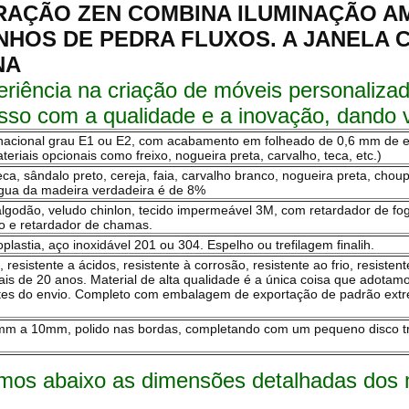
RAÇÃO ZEN COMBINA ILUMINAÇÃO A
NHOS DE PEDRA FLUXOS. A JANELA 
NA
iência na criação de móveis personalizad
so com a qualidade e a inovação, dando v
 nacional grau E1 ou E2, com acabamento em folheado de 0,6 mm de
iais opcionais como freixo, nogueira preta, carvalho, teca, etc.)
ca, sândalo preto, cereja, faia, carvalho branco, nogueira preta, choup
gua da madeira verdadeira é de 8%
e algodão, veludo chinlon, tecido impermeável 3M, com retardador de f
o e retardador de chamas.
lastia, aço inoxidável 201 ou 304. Espelho ou trefilagem finalih.
o, resistente a ácidos, resistente à corrosão, resistente ao frio, resiste
is de 20 anos. Material de alta qualidade é a única coisa que adota
ntes do envio. Completo com embalagem de exportação de padrão ext
5mm a 10mm, polido nas bordas, completando com um pequeno disco t
amos abaixo as dimensões detalhadas dos 