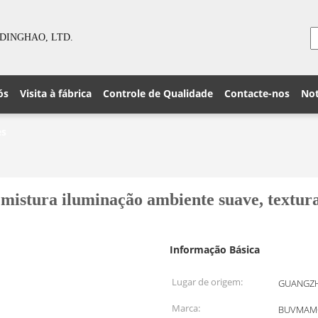
DINGHAO, LTD.
ós
Visita à fábrica
Controle de Qualidade
Contacte-nos
Not
es
mistura iluminação ambiente suave, textura
Informação Básica
Lugar de origem:
GUANGZH
Marca:
BUVMAM