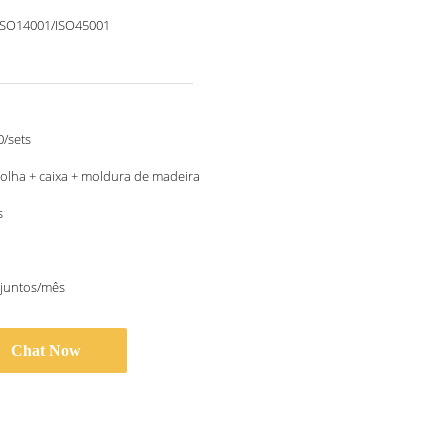
ISO14001/ISO45001
/sets
bolha + caixa + moldura de madeira
s
njuntos/mês
Chat Now