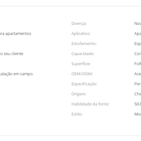
Doença:
No
para apartamentos
Aplicativo:
Apa
Estofamento:
Esp
o seu cliente
Capacidade:
Com
Superfície:
Fol
stalação em campo.
OEM/ODM:
Ace
Especificação:
Per
Origem:
Chi
Habilidade da fonte:
50.
Estilo:
Mo