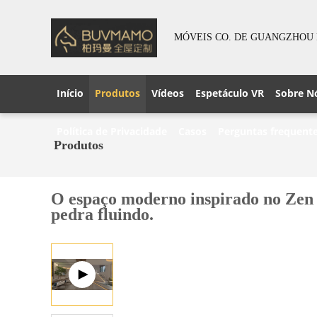
MÓVEIS CO. DE GUANGZHOU 
Início
Produtos
Vídeos
Espetáculo VR
Sobre N
Política de Privacidade
Casos
Perguntas frequent
Produtos
O espaço moderno inspirado no Zen 
pedra fluindo.