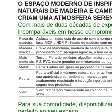
O ESPAÇO MODERNO DE INSPI
NATURAIS DE MADEIRA E CAMI
CRIAM UMA ATMOSFERA SERE
Com mais de duas décadas de exper
incomparáveis ​​em nosso compromis
Placa de
A placa laminada está de acordo com a norma
madeira:
laca, MDF e HDF. Folheado de madeira com mater
Madeira
Freixo da Manchúria, madeira de seringueira, te
maciça:
processado com secagem rigorosa, o teor de á
Mais
Tecido: Fibra de poliéster, algodão, mistura d
materiais:
PU, PVC, couro genuíno com retardador de fog
Metal:
Ferro: Pintura em spray ou processo de galvanop
Pedra artificial e mármore natural (duro, acrílic
sua aparência e cor podem ser mantidas por ma
Pedra:
acabamento requintado e inspeção rigorosa a
segura dos produtos.)
Vidro temperado transparente ou colorido de 
Vidro:
vidro.
Para sua comodidade, disponibiliz
perfeito ao seu espaço.