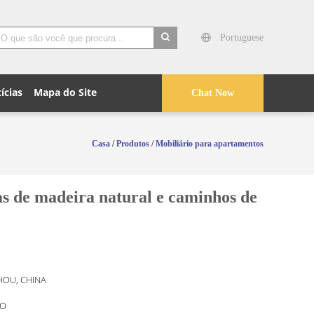
Portuguese
search
ícias
Mapa do Site
Chat Now
Casa
/
Produtos
/
Mobiliário para apartamentos
s de madeira natural e caminhos de
OU, CHINA
O