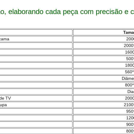
ão, elaborando cada peça com precisão e c
Tama
 cama
200
2000
1600
500
1800
560*
Diâme
800*
Dia
 de TV
2000
oupa
2100
950
120
900
800