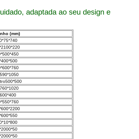
uidado, adaptada ao seu design e
nho (mm)
0*75*740
*2100*220
*500*450
*400*500
*600*760
590*1050
tro500*500
760*1020
600*400
*550*760
*600*2200
*600*550
0*10*800
*2000*50
*2000*50