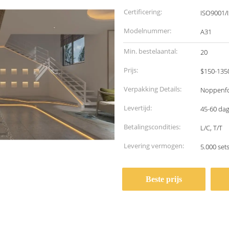
Certificering:
ISO9001/
Modelnummer:
A31
Min. bestelaantal:
20
Prijs:
$150-1350
Verpakking Details:
Noppenfo
Levertijd:
45-60 da
Betalingscondities:
L/C, T/T
Levering vermogen:
5.000 se
Beste prijs