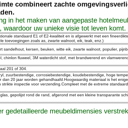
te combineert zachte omgevingsverlich
aden.
ng in het maken van aangepaste hotelmeub
e, waardoor uw unieke visie tot leven komt.
ionale standaard E1 of E2-kwaliteit en is afgewerkt met een fineerdikt
e toevoegingen zoals as, zwarte walnoot, eik, teak, enz.)
 sandelhout, kersen, beuken, witte eik, zwarte walnoot, populier, pijn
el, chinlon fluweel, 3M waterdicht stof, met brandwerend en vlamwere
taal 201 of 304.
cryl, zuurbestendige, corrosiebestendige, koudebestendige, hoge tem
er dan 20 jaar worden gehandhaafd.Hoogwaardig materiaal is het enige 
strikte inspectie voor verzending.Compleet met de extreme standaard 
las, gepolijst rond de rand, afgerond met een kleine transparante schi
 gedetailleerde meubeldimensies verstrekt,