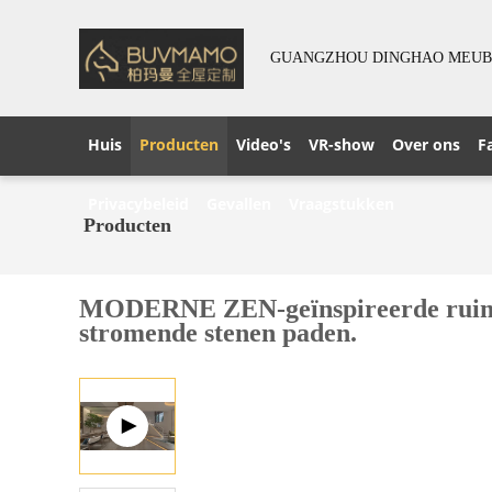
GUANGZHOU DINGHAO MEUBE
Huis
Producten
Video's
VR-show
Over ons
F
Privacybeleid
Gevallen
Vraagstukken
Producten
MODERNE ZEN-geïnspireerde ruimte 
stromende stenen paden.