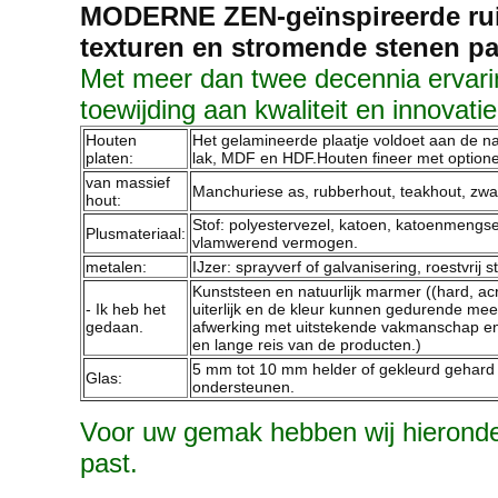
MODERNE ZEN-geïnspireerde ruim
texturen en stromende stenen p
Met meer dan twee decennia ervari
toewijding aan kwaliteit en innovati
Houten
Het gelamineerde plaatje voldoet aan de nat
platen:
lak, MDF en HDF.Houten fineer met optionel
van massief
Manchuriese as, rubberhout, teakhout, zwart
hout:
Stof: polyestervezel, katoen, katoenmengs
Plusmateriaal:
vlamwerend vermogen.
metalen:
IJzer: sprayverf of galvanisering, roestvrij s
Kunststeen en natuurlijk marmer ((hard, a
- Ik heb het
uiterlijk en de kleur kunnen gedurende me
gedaan.
afwerking met uitstekende vakmanschap en 
en lange reis van de producten.)
5 mm tot 10 mm helder of gekleurd gehard g
Glas:
ondersteunen.
Voor uw gemak hebben wij hieronder
past.