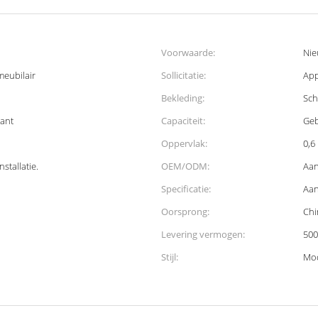
Voorwaarde:
Ni
meubilair
Sollicitatie:
App
Bekleding:
Sch
lant
Capaciteit:
Geb
Oppervlak:
0,6
stallatie.
OEM/ODM:
Aan
Specificatie:
Aan
Oorsprong:
Chi
Levering vermogen:
500
Stijl:
Mo