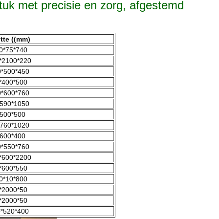
stuk met precisie en zorg, afgestemd
tte ((mm)
0*75*740
*2100*220
*500*450
*400*500
*600*760
590*1050
500*500
760*1020
600*400
*550*760
*600*2200
*600*550
0*10*800
*2000*50
*2000*50
*520*400