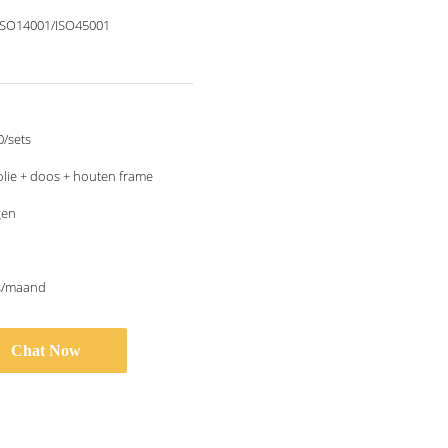
ISO14001/ISO45001
/sets
lie + doos + houten frame
gen
ts/maand
Chat Now