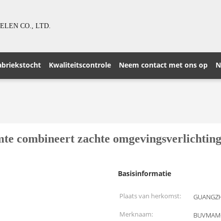
LEN CO., LTD.
abriekstocht
Kwaliteitscontrole
Neem contact met ons op
N
combineert zachte omgevingsverlichting, 
Basisinformatie
Plaats van herkomst:
GUANGZH
Merknaam:
BUVMAM