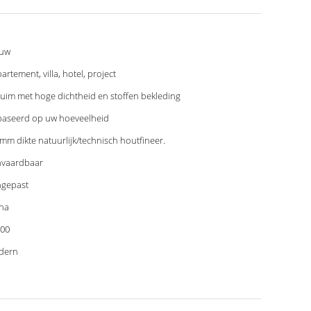
euw
artement, villa, hotel, project
uim met hoge dichtheid en stoffen bekleding
aseerd op uw hoeveelheid
 mm dikte natuurlijk/technisch houtfineer.
vaardbaar
gepast
na
00
dern