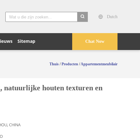
Dutch
search
ieuws
Sitemap
Chat Now
Thuis
/
Producten
/
Appartementmeubilair
natuurlijke houten texturen en
OU, CHINA
O