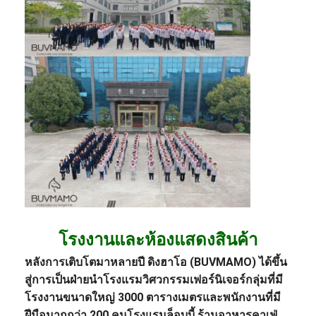
โรงงานและห้องแสดงสินค้า
หลังการเติบโตมาหลายปี ดิงฮาโอ (BUVMAMO) ได้ขึ้น
สู่การเป็นฝ่ายนํา
โรงแรม
วิศวกรรม
เฟอร์นิเจอร์
กลุ่มที่มี
โรงงานขนาดใหญ่ 3000 ตารางเมตรและพนักงานที่มี
ฝีมือมากกว่า 200 คน
โรงแรมล็อบบี้
,
ร้านอาหาร
คาเฟ่