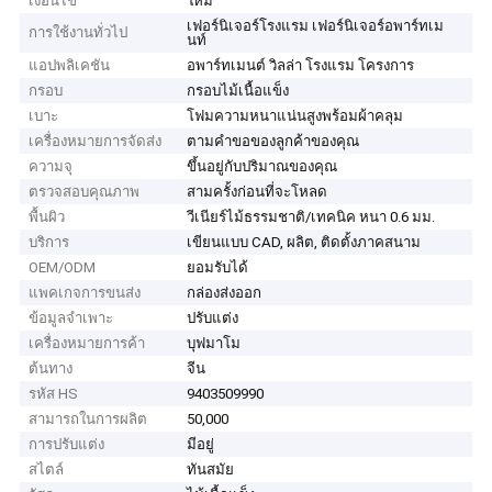
เงื่อนไข
ใหม่
เฟอร์นิเจอร์โรงแรม เฟอร์นิเจอร์อพาร์ทเม
การใช้งานทั่วไป
นท์
แอปพลิเคชัน
อพาร์ทเมนต์ วิลล่า โรงแรม โครงการ
กรอบ
กรอบไม้เนื้อแข็ง
เบาะ
โฟมความหนาแน่นสูงพร้อมผ้าคลุม
เครื่องหมายการจัดส่ง
ตามคำขอของลูกค้าของคุณ
ความจุ
ขึ้นอยู่กับปริมาณของคุณ
ตรวจสอบคุณภาพ
สามครั้งก่อนที่จะโหลด
พื้นผิว
วีเนียร์ไม้ธรรมชาติ/เทคนิค หนา 0.6 มม.
บริการ
เขียนแบบ CAD, ผลิต, ติดตั้งภาคสนาม
OEM/ODM
ยอมรับได้
แพคเกจการขนส่ง
กล่องส่งออก
ข้อมูลจำเพาะ
ปรับแต่ง
เครื่องหมายการค้า
บุฟมาโม
ต้นทาง
จีน
รหัส HS
9403509990
สามารถในการผลิต
50,000
การปรับแต่ง
มีอยู่
สไตล์
ทันสมัย