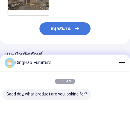
ระหว่าง แสง สว่าง ที่ อ่อนนุ่ม, เนื้อ
ผง ไม้ธรรมชาติ, และ เส้นทาง หิน ที่
นิ่ง นิ่ง
สนุกสนาน
แนะนำผลิตภัณฑ์
DingHao Furniture
5:55 AM
Good day, what product are you looking for?
OEM/ODM
OEM/ODM Custom
OEM/ODM ปรับแ
customized walnut
โมเดิร์น มินิมอลิสต์
จากโต๊ะที่ประหยัด
wood living room
เฟอร์นิเจอร์สํานักงาน
ไปยังตู้หนังสือติ
furniture - 2 โต๊ะ
บ้าน เซต พร้อมโต๊ะทํา
เต็ม โดยใช้วัสดุ
กาแฟเตียง 1 ที่นอน
งาน, ชั้นวางหนังสือ และ
หินที่แข็งแกร่งที่