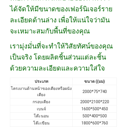
VR Show
ได้จัดให้มีขนาดของเฟอร์นิเจอร์ราย
เกี่ยวกับเรา
ละเอียดด้านล่าง เพื่อให้แน่ใจว่ามัน
จะเหมาะสมกับพื้นที่ของคุณ
ทัวร์โรงงาน
การควบคุมคุณภาพ
เรามุ่งมั่นที่จะทําให้วิสัยทัศน์ของคุณ
ติดต่อเรา
เป็นจริง โดยผลิตชิ้นส่วนแต่ละชิ้น
ด้วยความละเอียดและความใส่ใจ
ข่าว
กรณี
ประเภท
ขนาด ((มม)
โครงงานด้านหน้าของเตียงหรือผนัง
2000*75*740
คำถามที่พบบ่อย
เตียง
กรอบเตียง
2000*2100*220
พูดคุยกันตอนนี้
เบนจ์
1600*500*450
โต๊ะนอน
500*400*500
โต๊ะเขียน
1800*600*760