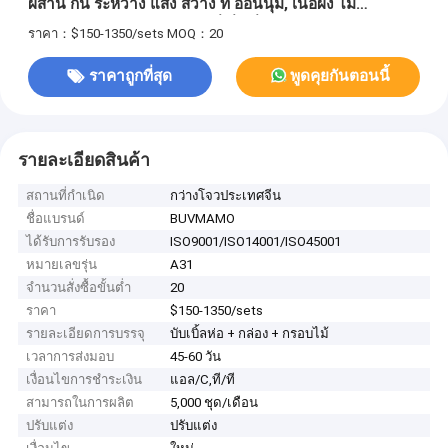
ผสาน กัน ระหว่าง แสง สว่าง ที่ อ่อนนุ่ม, เนื้อผง ไม้
ธรรมชาติ, และ เส้นทาง หิน ที่ นิ่ง นิ่ง
ราคา：$150-1350/sets
MOQ：20
ราคาถูกที่สุด
พูดคุยกันตอนนี้
รายละเอียดสินค้า
สถานที่กำเนิด
กว่างโจวประเทศจีน
ชื่อแบรนด์
BUVMAMO
ได้รับการรับรอง
ISO9001/ISO14001/ISO45001
หมายเลขรุ่น
A31
จำนวนสั่งซื้อขั้นต่ำ
20
ราคา
$150-1350/sets
รายละเอียดการบรรจุ
บับเบิ้ลห่อ + กล่อง + กรอบไม้
เวลาการส่งมอบ
45-60 วัน
เงื่อนไขการชำระเงิน
แอล/C,ที/ที
สามารถในการผลิต
5,000 ชุด/เดือน
ปรับแต่ง
ปรับแต่ง