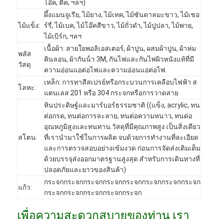
โอ๊ค, ตีค, ฯลฯ)
ผึ้งแมนจูเรีย, ไม้ยาง, ไม้เทค, ไม้ซันดาลมะขาว, ไม้เชอ
ไม้แข็ง:
ร์รี่, ไม้เบค, ไม้โอ๊คสีขาว, ไม้ถั่วดํา, ไม้ปูปลา, ไม้พาย,
ไม้เบิร์ก, ฯลฯ
เนื้อผ้า: สายใยพอลิเอสเตอร์, ผ้าปูน, ผสมผ้าปูน, ผ้าห่ม
พลัส
คินลอน, ผ้ากันน้ํา 3M, กันไฟและกันไฟผิวหนังแท้ที่มี
วัสดุ
ความอ่อนแอต่อไฟและความอ่อนแอต่อไฟ.
เหล็ก: การทาสีสเปรย์หรือกระบวนการเคลือบไฟฟ้า ส
โลหะ:
แตนเลส 201 หรือ 304 กระจกหรือการวาดสาย
หินประดิษฐ์และมาร์บอร์ธรรมชาติ ((แข็ง, acrylic, ทน
ต่อกรด, ทนต่อการละลาย, ทนต่อความหนาว, ทนต่อ
อุณหภูมิสูงและทนทาน.วัสดุที่มีคุณภาพสูง เป็นสิ่งเดียว
สโตน:
ที่เรานํามาใช้ในการผลิต จบด้วยการทํางานที่ละเอียด
และการตรวจสอบอย่างเข้มงวด ก่อนการจัดส่งเติมเต็ม
ด้วยบรรจุส่งออกมาตรฐานสูงสุด สําหรับการเดินทางที่
หน้าแรก
ปลอดภัยและยาวของสินค้า)
กระจกกระจกกระจกกระจกกระจกกระจกกระจกกระจก
สินค้า
แก้ว:
กระจกกระจกกระจกกระจกกระจก
วิดีโอ
เพื่อความสะดวกสบายของท่าน เรา