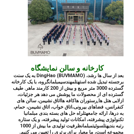
کارخانه و سالن نمایشگاه
بعد از سال ها رشد، DingHao (BUVMAMO) به یک سنت
برجسته تبدیل شده است
هتل
مهندسی
مبلمان
گروه، با یک کارخانه
گسترده 3000 متر مربع و بیش از 200 کارمند ماهر. طیف
گسترده ای از محصولات ما پوشش می دهد هر جزئیات،
از
لابی هتل ها
,
رستوران ها
کافه ها
اتاق نشیمن
، سالن های
کنفرانس، فضاهای بیرونی،
اتاق خواب
، اتاق نشیمن، حمام،
به درها، ارائه جامع
هتل
راه حل های بسته بندی مبلمان
با
تکنولوژی پیشرفته، امکانات تولید پیشرفته، و یک ستاره
رتبه بندی
هتل
سوئیت
مبلمان
ظرفیت تولیدی ما بیش از 1000
مجموعه است، ما معیار برای برتری را تعیین می کنیم.