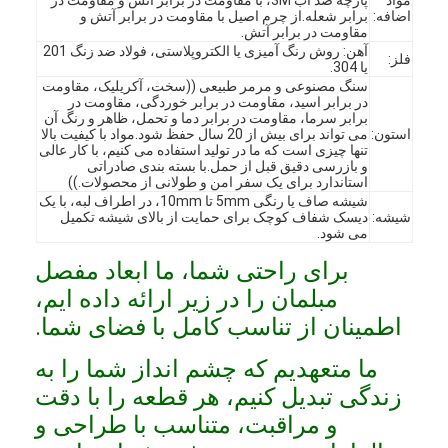
اضافه:
برابر شعله.از چرم اصیل با مقاومت در برابر آتش و
مقاومت در برابر آتش.
آهن: روش رنگ آمیزی یا الکتروپلاستی، فولاد ضد زنگ 201
فلز:
یا 304.
سنگ مصنوعی و مرمر طبیعی ((سخت، آکریلیک، مقاومت
در برابر اسید، مقاومت در برابر خوردگی، مقاومت در
برابر سرما، مقاومت در برابر دما و تحمل، ظاهر و رنگ آن
استون:
می تواند برای بیش از 20 سال حفظ شود.مواد با کیفیت بالا
تنها چیزی است که ما در تولید استفاده می کنیم، با کار عالی
و بازرسی دقیق قبل از حمل.با بسته بندی صادراتی
استاندارد برای یک سفر امن و طولانی از محصولات.))
شیشه صاف یا رنگی 5mm تا 10mm، در اطراف لبه، با یک
شیشه:
دیسک شفاف کوچک برای حمایت از بالای شیشه تکمیل
می شود.
برای راحتی شما، ما ابعاد مفصل
مبلمان را در زیر ارائه داده ایم،
اطمینان از تناسب کامل با فضای شما.
خونه
ما متعهدیم که چشم انداز شما را به
محصولات
زندگی تبدیل کنیم، هر قطعه را با دقت
و مراقبت، متناسب با طراحی و
ویدیو