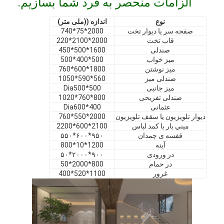
الزامات منحصر به فرد شما بسازیم.
نمایش VR
نوع
اندازه ((ملی متر)
صفحه سر یا دیوار تخت
2000*75*740
درباره ما
قاب تخت
2000*2100*220
صندلی
1600*500*450
بازدید از کارخانه
میز خواب
500*400*500
میز نوشتن
1800*600*760
کنترل کیفیت
صندلی میز
560*590*1050
میز جانبی
Dia500*500
با ما تماس بگیرید
صندلی تفریحی
800*760*1020
عثمانی
Dia600*400
دیوار تلویزیون یا سقف تلویزیون
2000*550*760
اخبار
ميني بار با کمد لباس
2100*600*2200
قفسه ی چمدان
۹۵۰*۶۰۰*۵۵۰
موارد
آینه
1200*10*800
در ورودی
۹۰۰*۲۰۰۰*۵۰
سوالات
در حمام
800*2000*50
غرور
1100*520*400
حالا حرف بزن