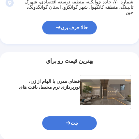
شماره ۷۰، جاده چوانگیه، منطقه توسعه اقتصادی، شهرک
تایپینگ، منطقه کانگهوا، شهر گوانگژو، استان گوانگدونگ،
چین
حالا حرف بزن
بهترين قيمت رو براي
فضای مدرن با الهام از زن،
نورپردازی نرم محیط، بافت های
چوبی طبیعی و مسیرهای سنگی
روان را با هم ترکیب می کند
چت