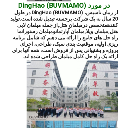
در مورد DingHao (BUVMAMO)
از زمان تاسیس، DingHao (BUVMAMO) در طول
20 سال به یک شرکت برجسته تبدیل شده است.
تولید
کننده
متخصص در
مبلمان هتل
,
از جمله مبلمان لابی
هتل
,
مبلمان ویلا
,
مبلمان آپارتمان
و
مبلمان رستوران
ما
راه حل های جامع را ارائه می دهیم که شامل برنامه
ریزی اولیه، موقعیت بندی سبک، طراحی، اجرای
پروژه و پشتیبانی پس از فروش است، همه آنها برای
ارائه یک راه حل کامل مبلمان طراحی شده اند.