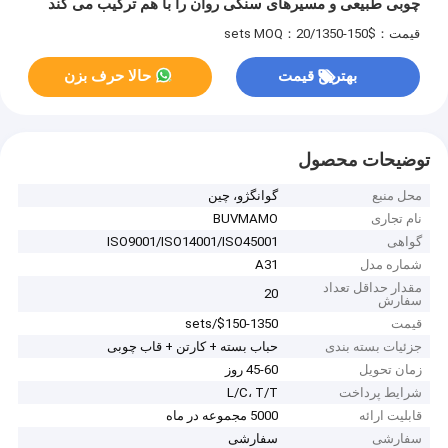
چوبی طبیعی و مسیرهای سنگی روان را با هم ترکیب می کند
قیمت：$150-1350/sets
MOQ：20
بهترین قیمت
حالا حرف بزن
توضیحات محصول
محل منبع
گوانگژو، چین
نام تجاری
BUVMAMO
گواهی
ISO9001/ISO14001/ISO45001
شماره مدل
A31
مقدار حداقل تعداد
20
سفارش
قیمت
$150-1350/sets
جزئیات بسته بندی
حباب بسته + کارتن + قاب چوبی
زمان تحویل
45-60 روز
شرایط پرداخت
L/C، T/T
قابلیت ارائه
5000 مجموعه در ماه
سفارشی
سفارشی