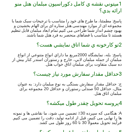
1ميتوني نقشه ي کامل دکوراسيون مبلمان هتل منو
ارائه بدي؟
پاسخ: مطمئنا، ما طرح های خود را متناسب با ترجیحات سبک شما با
مجموعه ای از موارد مهندسی هتل ستاره ای برای الهام بخشیدن و
بهبود چشم انداز شما طراحی می کنیم.تمام ابعاد مبلمان قابل تنظیم
هستند تا متناسب با فضاهای منحصر به فرد هتل شما باشند.
2تو کارخونه ي شما اتاق نمايشي هست؟
پاسخ: بله، نمايشگاه 2000مربع ما داراي انواع متنوعي از انواع
مبلمان از جمله مبلمان لابي، خارج و رستوران استدر کنار بیش از
ده سبک متفاوت برای مبلمان اتاق خواب هتل.
3حداقل مقدار سفارش مورد نیاز چیست؟
ج: حداقل مقدار سفارش بستگی به نوع مبلمان دارد: به عنوان
مثال، حداقل 50 صندلی رستوران و حداقل 20 مجموعه برای
مبلمان اتاق هتل.
4پروسه تحویل چقدر طول میکشه؟
A: هنگامی که سپرده 30٪ تضمین می شود، ما نقاشی ها و نمونه
ها را نهایی می کنیم، قبل از ادامه تولید، دقت را تضمین می کنیم.
فرآیند تحویل معمولاً 30 تا 60 روز طول می کشد.