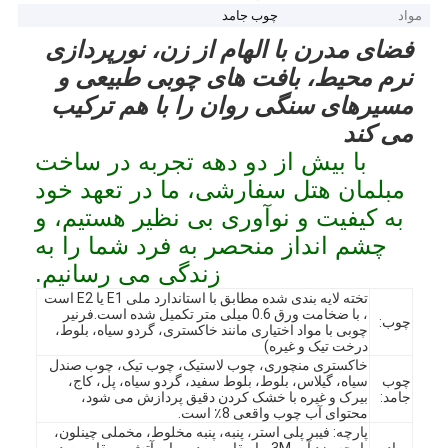
مواد
چوب جامد
فضای مدرن با الهام از زن، نورپردازی
نرم محیط، بافت های چوبی طبیعی و
مسیرهای سنگی روان را با هم ترکیب
می کند
با بیش از دو دهه تجربه در ساخت
مبلمان هتل سفارشی، ما در تعهد خود
به کیفیت و نوآوری بی نظیر هستیم، و
چشم انداز منحصر به فرد شما را به
زندگی می رسانیم.
تخته لایه بندی شده مطابق با استاندارد ملی E1 یا E2 است
، با ضخامت ورق 0.6 میلی متر تکمیل شده است.فرنیر
چوب:
چوبی با مواد اختیاری مانند خاکستری، گردو سیاه، بلوط،
درخت تیک و غیره)
خاکستری منچوری، چوب لاستیک، چوب تیک، چوب صندل
چوب
سیاه، گیلاس، بلوط، بلوط سفید، گردو سیاه، پل، کاج،
جامد:
بیرک و غیره با خشک کردن دقیق پردازش می شود،
محتوای آب چوب واقعی 8٪ است.
پارچه: فیبر پلی استر، پنبه، پنبه مخلوط، مخملی چینلون،
مواد
پارچه ضد آب 3M، با مقاومت در برابر آتش و مقاومت در