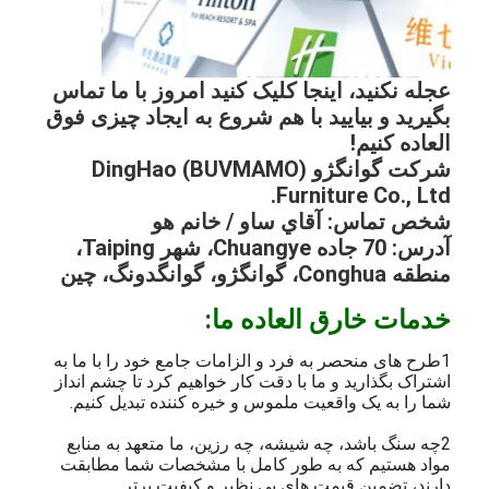
عجله نکنید، اینجا کلیک کنید امروز با ما تماس
بگیرید و بیایید با هم شروع به ایجاد چیزی فوق
العاده کنیم!
شرکت گوانگژو DingHao (BUVMAMO)
Furniture Co., Ltd.
شخص تماس: آقاي ساو / خانم هو
آدرس: 70 جاده Chuangye، شهر Taiping،
منطقه Conghua، گوانگژو، گوانگدونگ، چین
خدمات خارق العاده ما:
1طرح های منحصر به فرد و الزامات جامع خود را با ما به
اشتراک بگذارید و ما با دقت کار خواهیم کرد تا چشم انداز
شما را به یک واقعیت ملموس و خیره کننده تبدیل کنیم.
2چه سنگ باشد، چه شیشه، چه رزین، ما متعهد به منابع
مواد هستیم که به طور کامل با مشخصات شما مطابقت
دارند، تضمین قیمت های بی نظیر و کیفیت برتر.