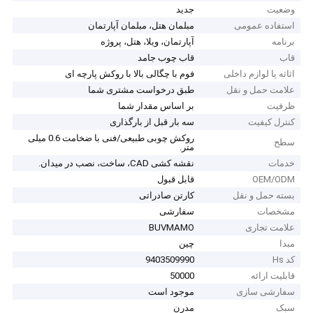
وضعیت
جدید
استفاده عمومی
مبلمان هتل، مبلمان آپارتمان
برنامه
آپارتمان، ویلا، هتل، پروژه
قاب
قاب چوب جامد
اثاثه یا لوازم داخلی
فوم با چگالی بالا با روکش پارچه ای
علامت حمل و نقل
طبق درخواست مشتری شما
ظرفیت
بر اساس مقدار شما
کنترل کیفیت
سه بار قبل از بارگذاری
روکش چوبی طبیعی/فنی با ضخامت 0.6 میلی
سطح
متر.
خدمات
نقشه کشی CAD، ساخت، نصب در میدان.
OEM/ODM
قابل قبول
بسته حمل و نقل
کارتن صادراتی
مشخصات
سفارشی
علامت تجاری
BUVMAMO
مبدا
چین
کد Hs
9403509990
قابلیت ارائه
50000
سفارشی سازی
موجود است
سبک
مدرن